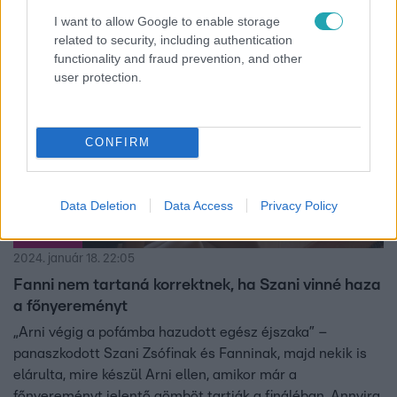
kapta Miller Dávidtól, hogy párba álljon valamelyik
I want to allow Google to enable storage
sráccal. Maya pedig Arnit szemelte ki magának, így Szani
related to security, including authentication
szingliként menetel tovább a játékban.
functionality and fraud prevention, and other
1:27
user protection.
CONFIRM
Data Deletion
Data Access
Privacy Policy
Éden Hotel
2024. január 18. 22:05
Fanni nem tartaná korrektnek, ha Szani vinné haza
a főnyereményt
„Arni végig a pofámba hazudott egész éjszaka” –
panaszkodott Szani Zsófinak és Fanninak, majd nekik is
elárulta, mire készül Arni ellen, amikor már a
főnyereményt jelentő gömböt tartják a fináléban. Annyira