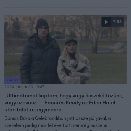
Norbival volt együtt, a műsor vége óta Fanni Kendyvel
alkot egy párt. Hogyan kötöttek ki egymás mellett? Mit
szól ehhez Norbi? Elmondják a Reggeliben.
7:53
Fókusz
2024. január 30. 19:47
„Ultimátumot kaptam, hogy vagy összeköltözünk,
vagy szevasz” – Fanni és Kendy az Éden Hotel
után találtak egymásra
Danics Dóra a Celebrandiban jött össze párjával, a
szerelem pedig már fél éve tart, nemrég össze is