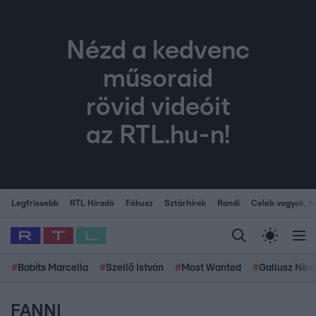
Nézd a kedvenc
műsoraid
rövid videóit
az RTL.hu-n!
Legfrissebb
RTL Híradó
Fókusz
Sztárhírek
Randi
Celeb vagyok, me
#
Babits Marcella
#
Szellő István
#
Most Wanted
#
Gallusz Niko
FANNI