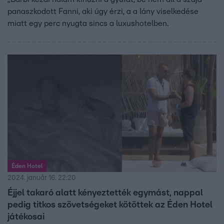
panaszkodott Fanni, aki úgy érzi, a a lány viselkedése
miatt egy perc nyugta sincs a luxushotelben.
Éden Hotel
2024. január 16. 22:20
Éjjel takaró alatt kényeztették egymást, nappal
pedig titkos szövetségeket kötöttek az Éden Hotel
játékosai