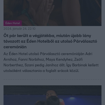
Éden Hotel
2024. január 24. 22:10
Öt pár került a végjátékba, miután újabb lány
távozott az Éden Hotelből az utolsó Párválasztó
ceremónián
Az Éden Hotel utolsó Párválasztó ceremóniáján Adri
Arnihoz, Fanni Norbihoz, Maya Kendyhez, Zsófi
Norberthez, Szani pedig Janihoz állt. Így Barbinak kellett
utolsóként választania a foglalt srácok közül.