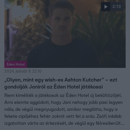
okozta.
2:13
Éden Hotel
2024. január 9. 22:10
„Olyan, mint egy wish-es Ashton Kutcher” – ezt
gondolják Janiról az Éden Hotel játékosai
Nem kímélték a játékosok az Éden Hotel új beköltözőjét.
Arni eleinte aggódott, hogy Jani nehogy jobb pasi legyen
nála, de végül megnyugodott, amikor meglátta, hogy a
fekete cipőjéhez fehér zoknit vett fel a srác. Zsófi inkább
izgatottan várta az érkezését, de végül egy félresikerült