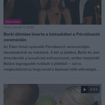
Éden Hotel
2024. január 11. 21:46
Barbi döntése kiverte a biztosítékot a Párválasztó
ceremónián
Az Éden Hotel nyolcadik Párválasztó ceremóniáján
elszabadultak az indulatok. A két új játékos, Barbi és Jani
átrendezték a luxushotel erőviszonyait, amikor kiejtették
Balázs legnagyobb riválisát a játékból – azt is
megkockáztatva, hogy ezzel a lépéssel több ellenséget
szereztek maguknak, mint szövetségest.
5:04