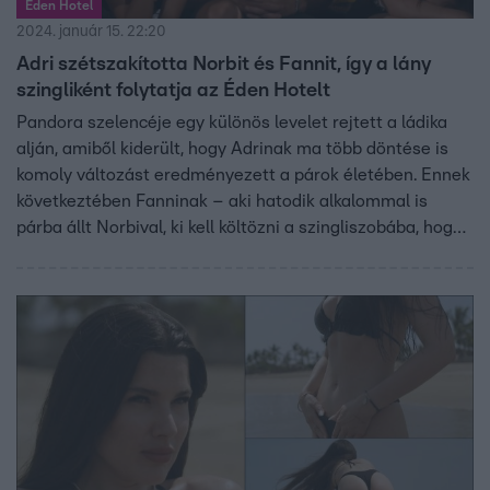
Éden Hotel
2024. január 15. 22:20
Adri szétszakította Norbit és Fannit, így a lány
szingliként folytatja az Éden Hotelt
Pandora szelencéje egy különös levelet rejtett a ládika
alján, amiből kiderült, hogy Adrinak ma több döntése is
komoly változást eredményezett a párok életében. Ennek
következtében Fanninak – aki hatodik alkalommal is
párba állt Norbival, ki kell költözni a szingliszobába, hogy
a srác valaki mással osztozzon a szobáján.