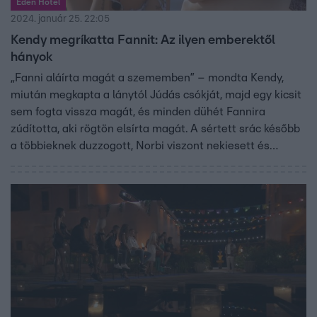
Éden Hotel
2024. január 25. 22:05
Kendy megríkatta Fannit: Az ilyen emberektől
hányok
„Fanni aláírta magát a szememben” – mondta Kendy,
miután megkapta a lánytól Júdás csókját, majd egy kicsit
sem fogta vissza magát, és minden dühét Fannira
zúdította, aki rögtön elsírta magát. A sértett srác később
a többieknek duzzogott, Norbi viszont nekiesett és
megvédte Fannit.