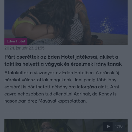
Éden Hotel
2024. január 23. 21:55
Párt cseréltek az Éden Hotel játékosai, akiket a
taktika helyett a vágyak és érzelmek irányítanak
Átalakultak a viszonyok az Éden Hotelben. A srácok új
párokat választottak maguknak, Jani pedig több lány
sorsáról is dönthetett néhány óra leforgása alatt. Arni
egyre nehezebben tud ellenállni Adrinak, de Kendy is
hasonlóan érez Mayával kapcsolatban.
1:18