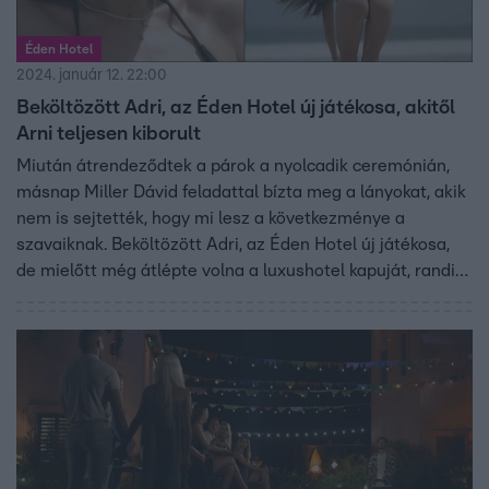
Éden Hotel
2024. január 12. 22:00
Beköltözött Adri, az Éden Hotel új játékosa, akitől
Arni teljesen kiborult
Miután átrendeződtek a párok a nyolcadik ceremónián,
másnap Miller Dávid feladattal bízta meg a lányokat, akik
nem is sejtették, hogy mi lesz a következménye a
szavaiknak. Beköltözött Adri, az Éden Hotel új játékosa,
de mielőtt még átlépte volna a luxushotel kapuját, randira
hívta Balázst, akivel gyorsan kialakult a vonzalom.