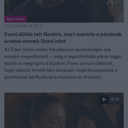
Éden Hotel
2024. január 24. 22:10
Fanni dühös lett Norbira, mert szerinte a párjának
érzései vannak Szani iránt
Az Éden Hotel utolsó Párválasztó ceremóniáján sok
minden megváltozott – még a legszilárdabb páros tagjai
között is megingott a bizalom. Fanni annyira kiborult,
hogy először Arnitól kért tanácsot, majd összeszedte a
gondolatait és Norbival is tisztázta az érzéseit.
4:15