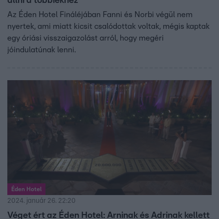
állni a többiekhez
Az Éden Hotel Fináléjában Fanni és Norbi végül nem
nyertek, ami miatt kicsit csalódottak voltak, mégis kaptak
egy óriási visszaigazolást arról, hogy megéri
jóindulatúnak lenni.
Éden Hotel
2024. január 26. 22:20
Véget ért az Éden Hotel: Arninak és Adrinak kellett