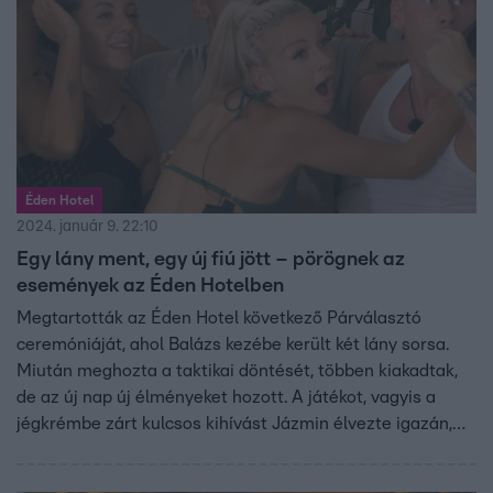
Éden Hotel
2024. január 9. 22:10
Egy lány ment, egy új fiú jött – pörögnek az
események az Éden Hotelben
Megtartották az Éden Hotel következő Párválasztó
ceremóniáját, ahol Balázs kezébe került két lány sorsa.
Miután meghozta a taktikai döntését, többen kiakadtak,
de az új nap új élményeket hozott. A játékot, vagyis a
jégkrémbe zárt kulcsos kihívást Jázmin élvezte igazán,
viszont a legnagyobb csavart nem az eredményhirdetés,
hanem sokkal inkább a nyeremény és az új beköltöző