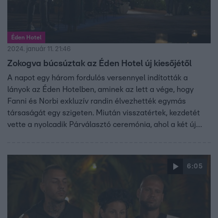
Éden Hotel
2024. január 11. 21:46
Zokogva búcsúztak az Éden Hotel új kiesőjétől
A napot egy három fordulós versennyel indították a
lányok az Éden Hotelben, aminek az lett a vége, hogy
Fanni és Norbi exkluzív randin élvezhették egymás
társaságát egy szigeten. Miután visszatértek, kezdetét
vette a nyolcadik Párválasztó ceremónia, ahol a két új
játékos, Jani és Barbi nem kis meglepetést tartogattak a
játékosoknak.
6:05