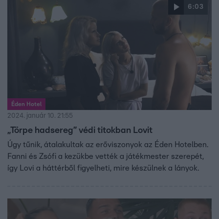
átalakultak az erőviszonyok a luxushotelben. De, akinek
6:03
egyáltalán nincs félnivalója a védettséggel rendelkező
Jani mellett, az Lovi, akit egy „törpe hadsereg” véd
titokban, és Barbi, akit pedig egy boszorkány támogat
otthonról.
Éden Hotel
2024. január 10. 21:55
„Törpe hadsereg” védi titokban Lovit
Úgy tűnik, átalakultak az erőviszonyok az Éden Hotelben.
Fanni és Zsófi a kezükbe vették a játékmester szerepét,
így Lovi a háttérből figyelheti, mire készülnek a lányok.