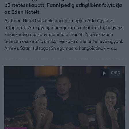
büntetést kapott, Fanni pedig szingliként folytatja
az Éden Hotelt
Az Éden Hotel huszonkilencedik napján Adri úgy érzi,
rátapintott Arni gyenge pontjára, és elhatározta, hogy ezt
kihasználva elbizonytalanítja a srácot. Zsófi eközben
teljesen összetört, amikor éjszaka a mellette lévő ágyonk
Arni és Szani túlságosan egymásra hangolódnak – a
féltékenysége miatt úgy érzi, képtelen egy légtérben
maradni a párossal. Később még nagyobb sokk éri, amikor
szembe kell néznie a szabályszegése következményével,
0:55
este pedig ismét feltárult Pandora Szelencéje, ami a
kérdések mellett váratlan fordulatot is tartogatott az
Éden Hotel játékosainak.