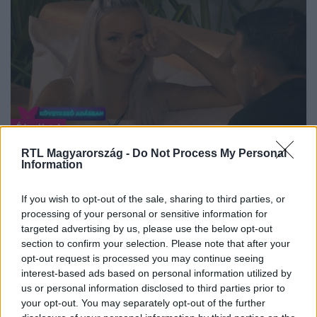
Éden Hotel
2024. január 23. 21:55
RTL Magyarország -
Do Not Process My Personal
Information
3 millió forintért lemondhatnak a játék
folytatásáról, Fanni sírva fakad Norbi miatt
If you wish to opt-out of the sale, sharing to third parties, or
Jön az Éden Hotel utolsó Párválasztó ceremóniája, ahol
processing of your personal or sensitive information for
egy lány számára véget ér a küzdelem a 20 millió
targeted advertising by us, please use the below opt-out
forintért. Fanninak meginog a bizalma Norbival
section to confirm your selection. Please note that after your
kapcsolatban, esélyt kapnak a játékosok, hogy valaki 3
opt-out request is processed you may continue seeing
millió forinttal azonnal távozzon a luxushotelből, majd
interest-based ads based on personal information utilized by
us or personal information disclosed to third parties prior to
meg kell nevezniük azokat a srácokat, akik szerintük nem
your opt-out. You may separately opt-out of the further
érdemlik meg, hogy a fináléba kerüljenek. Szerda este