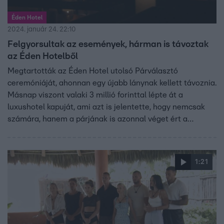
Éden Hotel
2024. január 24. 22:10
Felgyorsultak az események, hárman is távoztak
az Éden Hotelből
Megtartották az Éden Hotel utolsó Párválasztó
ceremóniáját, ahonnan egy újabb lánynak kellett távoznia.
Másnap viszont valaki 3 millió forinttal lépte át a
luxushotel kapuját, ami azt is jelentette, hogy nemcsak
számára, hanem a párjának is azonnal véget ért a
küzdelem a 20 millió forintért.
1:21