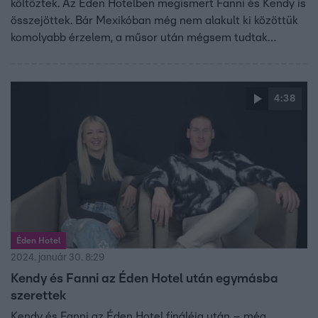
költöztek. Az Éden Hotelben megismert Fanni és Kendy is
összejöttek. Bár Mexikóban még nem alakult ki közöttük
komolyabb érzelem, a műsor után mégsem tudtak
elszakadni egymástól, először flörtölni kezdtek, majd
abból szerelem lett. Kapcsolatuk már 7 hónapja tart, ők is
összeköltöztek, sőt még közös kutyájuk is lett.
4:38
Éden Hotel
2024. január 30. 8:29
Kendy és Fanni az Éden Hotel után egymásba
szerettek
Kendy és Fanni az Éden Hotel fináléja után – még