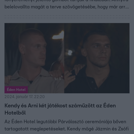
belelovallta magát a terve szövögetésébe, hogy már arról
is elkezdett fantáziálni, hogy a Reggeliben hogyan
nyilatkozik majd a tettéről. Fanninak azonban egy kicsit
sem tetszettek a lány szavai.
Éden Hotel
2024. január 17. 22:20
Kendy és Arni két játékost száműzött az Éden
Hotelből
Az Éden Hotel legutóbbi Párválasztó ceremóniája bőven
tartogatott meglepetéseket. Kendy mögé Jázmin és Zsófi