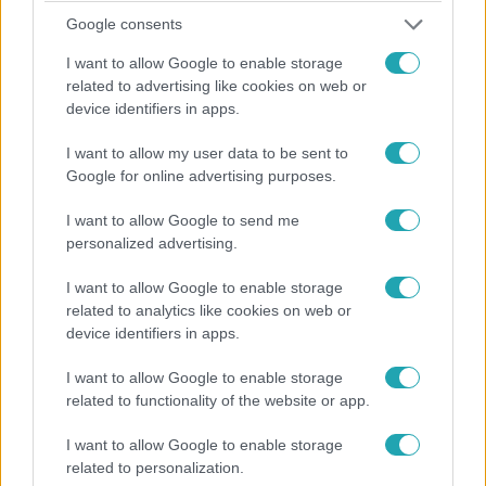
viszont fájdalmas vége lett…
Google consents
I want to allow Google to enable storage
related to advertising like cookies on web or
device identifiers in apps.
I want to allow my user data to be sent to
Google for online advertising purposes.
I want to allow Google to send me
personalized advertising.
Éden Hotel
2024. január 19. 22:10
I want to allow Google to enable storage
Megérkezett az Éden Hotel utolsó játékosa, aki
related to analytics like cookies on web or
lecsapta Arnit Szani kezéről
device identifiers in apps.
Pandora szelencéje közben annyira heves vita alakult ki
I want to allow Google to enable storage
Adri és Arni csókolózása miatt, hogy a játékosoknak
related to functionality of the website or app.
eszükbe se jutott, hogy ezen az stén más meglepetés is
vár rájuk. Az Éden Hotelben már ott várta őket az új
I want to allow Google to enable storage
related to personalization.
játékos, Maya, aki beköltözése előtt azt a lehetőséget