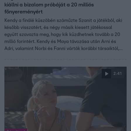
kiállni a bizalom próbáját a 20 milliós
főnyereményért
Kendy a finálé küszöbén száműzte Szanit a játékból, aki
később visszatért, és négy másik kiesett játékossal
együtt szavazta meg, hogy kik küzdhetnek tovább a 20
millió forintért. Kendy és Maya távozása után Arni és
Adri, valamint Norbi és Fanni várták korábbi társaiktól,
hogy döntsék el, melyik páros teheti próbára a
kapcsolatát az Éden Hotel legutolsó pillanataiban.
2:41