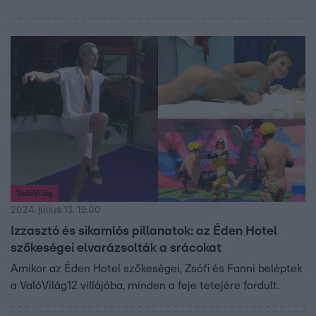
ValóVilág
2024. július 13. 19:00
Izzasztó és sikamlós pillanatok: az Éden Hotel
szőkeségei elvarázsolták a srácokat
Amikor az Éden Hotel szőkeségei, Zsófi és Fanni beléptek
a ValóVilág12 villájába, minden a feje tetejére fordult.