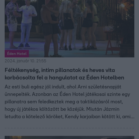
Éden Hotel
2024. január 10. 21:55
Féltékenység, intim pillanatok és heves vita
korbácsolta fel a hangulatot az Éden Hotelben
Az esti buli egész jól indult, ahol Arni születésnapját
ünnepelték. Azonban az Éden Hotel játékosai szinte egy
pillanatra sem feledkeztek meg a taktikázásról most,
hogy új játékos költözött be közéjük. Miután Jázmin
letudta a kötelező köröket, Kendy karjaiban kötött ki, amit
Lovi nem nézett jó szemmel. Balázs pedig kapva kapott
az alkalmon, hogy beleálljon riválisába, így másnapra