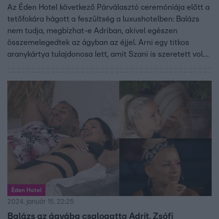
Az Éden Hotel következő Párválasztó ceremóniája előtt a
tetőfokára hágott a feszültség a luxushotelben: Balázs
nem tudja, megbízhat-e Adriban, akivel egészen
összemelegedtek az ágyban az éjjel. Arni egy titkos
aranykártya tulajdonosa lett, amit Szani is szeretett volna
megszerezni, így újabb vihar tombolt az édenben. Ám az
este nem csak Balázsék számára telt kellemesen –
Kendy büszkén mesélt reggel a többieknek Jázmin
kényeztetéséről.
Éden Hotel
2024. január 15. 22:25
Balázs az ágyába csalogatta Adrit, Zsófi