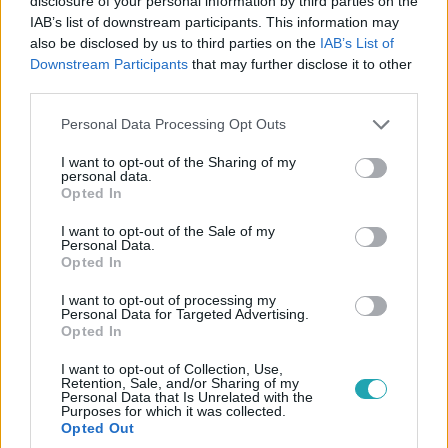
disclosure of your personal information by third parties on the
folytatódik az Éden Hotel az RTL-en.
IAB’s list of downstream participants. This information may
also be disclosed by us to third parties on the
IAB’s List of
Downstream Participants
that may further disclose it to other
third parties.
Please note that this website/app uses one or more Google
Personal Data Processing Opt Outs
services and may gather and store information including but
not limited to your visit or usage behaviour. You may click to
I want to opt-out of the Sharing of my
personal data.
grant or deny consent to Google and its third-party tags to
Opted In
use your data for below specified purposes in below Google
Éden Hotel
consent section.
I want to opt-out of the Sale of my
2024. január 22. 22:10
Personal Data.
Opted In
Két kiesett játékos is visszatért az Éden Hotelbe
Az Éden Hotel játékosai az udvaron játszottak, amikor
I want to opt-out of processing my
Personal Data for Targeted Advertising.
hirtelen felbukkant Balázs, majd Jázmin is, hogy
Opted In
keményen megmondják a véleményüket a többieknek,
akiknek mozdulatlanul és szó nélkül kellett tűrniük.
I want to opt-out of Collection, Use,
Retention, Sale, and/or Sharing of my
Később kitört a buli a luxushotelben, ahol Arni és Adri
Personal Data that Is Unrelated with the
Purposes for which it was collected.
engedtek vágyaiknak, Szani ráhajtott Janira, Kendy pedig
Opted Out
meztelenül adta át magát az élvezeteknek. Utóbbinak