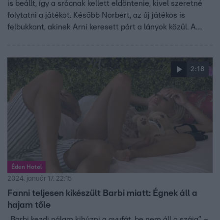
is beállt, így a srácnak kellett eldöntenie, kivel szeretné
folytatni a játékot. Később Norbert, az új játékos is
felbukkant, akinek Arni keresett párt a lányok közül. A
srác felhasználta az aranykártyáját, és egy fiút száműzött
az Éden Hotelből.
2:18
Éden Hotel
2024. január 17. 22:15
Fanni teljesen kikészült Barbi miatt: Égnek áll a
hajam tőle
„Barbi kezdi nálam kihúzni a gyufát, be nem áll a szája” –