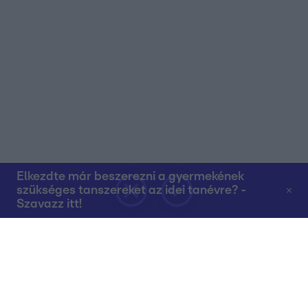
Elkezdte már beszerezni a gyermekének
szükséges tanszereket az idei tanévre? -
Szavazz itt!