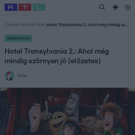
Legfrissebb
RTL Híradó
Fókusz
Sztárhírek
Randi
Celeb vagyok, me
#
Babits Marcella
#
Szellő István
#
Most Wanted
#
Gallusz Niko
Címlap
›
Vállalati hírek
›
Hotel Transylvania 2.: Ahol még mindig szörnyen jó (előzetes)
Vállalati hírek
Hotel Transylvania 2.: Ahol még
mindig szörnyen jó (előzetes)
rtl.hu