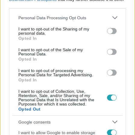
#
ELŐZETES
#
PÜNKÖSD
#
VIDEÓ
third parties.
Please note that this website/app uses one or more Google
Personal Data Processing Opt Outs
services and may gather and store information including but
not limited to your visit or usage behaviour. You may click to
I want to opt-out of the Sharing of my
personal data.
grant or deny consent to Google and its third-party tags to
Opted In
use your data for below specified purposes in below Google
consent section.
I want to opt-out of the Sale of my
Personal Data.
Népszerű
Opted In
I want to opt-out of processing my
Personal Data for Targeted Advertising.
Opted In
I want to opt-out of Collection, Use,
Retention, Sale, and/or Sharing of my
Personal Data that Is Unrelated with the
Purposes for which it was collected.
Opted Out
Google consents
I want to allow Google to enable storage