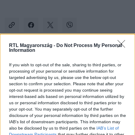
RTL Magyarország -
Do Not Process My Personal
Information
Kövess minket, és értesülj a friss hírekről a
Facebookon is!
If you wish to opt-out of the sale, sharing to third parties, or
processing of your personal or sensitive information for
Követem
targeted advertising by us, please use the below opt-out
section to confirm your selection. Please note that after your
opt-out request is processed you may continue seeing
interest-based ads based on personal information utilized by
us or personal information disclosed to third parties prior to
your opt-out. You may separately opt-out of the further
disclosure of your personal information by third parties on the
#
VÁLLALATI HÍREK
#
HOTEL TRANSYLVANIA
IAB’s list of downstream participants. This information may
#
ELŐZETESEK
#
COOL
#
ANIMÁCIÓS FILM
also be disclosed by us to third parties on the
IAB’s List of
Downstream Participants
that may further disclose it to other