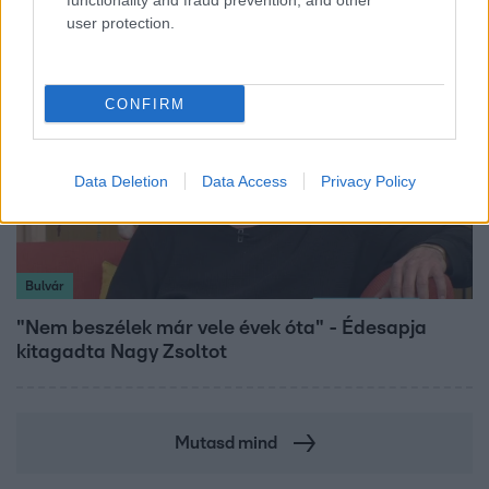
functionality and fraud prevention, and other
user protection.
CONFIRM
Data Deletion
Data Access
Privacy Policy
Bulvár
"Nem beszélek már vele évek óta" - Édesapja
kitagadta Nagy Zsoltot
Mutasd mind