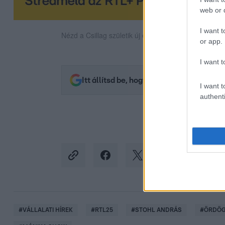
web or d
I want t
Nézd a Csillag születik új évadát november 9-től
or app.
I want t
Itt állítsd be, hogy az RTL.hu az elsők 
I want t
authenti
#
VÁLLALATI HÍREK
#
RTL25
#
STOHL ANDRÁS
#
ÖRDÖG