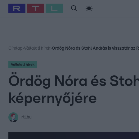
#
Babits Marcella
#
Szellő István
#
Most Wanted
#
Gallusz Ni
Címlap
›
Vállalati hírek
›
Ördög Nóra és Stohl András is visszatér az 
Vállalati hírek
Ördög Nóra és Stoh
képernyőjére
rtl.hu