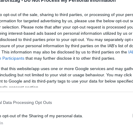
arország -
Do Not Process My Personal Information
to opt-out of the sale, sharing to third parties, or processing of your per
formation for targeted advertising by us, please use the below opt-out s
r selection. Please note that after your opt-out request is processed y
eing interest-based ads based on personal information utilized by us or
Link másolása
disclosed to third parties prior to your opt-out. You may separately opt-
losure of your personal information by third parties on the IAB’s list of
. This information may also be disclosed by us to third parties on the
IA
Participants
that may further disclose it to other third parties.
yarországi története. Egy két részes,
 that this website/app uses one or more Google services and may gath
legendákkal emlékezünk vissza az elmúlt
including but not limited to your visit or usage behaviour. You may click 
 to Google and its third-party tags to use your data for below specifi
kori képernyős sztárok avatnak be régi
ogle consent section.
kintést nyerhetnek legújabb történelmünk
l Data Processing Opt Outs
o opt-out of the Sharing of my personal data.
In