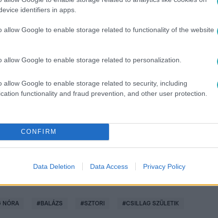
evice identifiers in apps.
o allow Google to enable storage related to functionality of the website
 minden vasárnap az RTL-en vagy online az RTL+ Premiumon!
o allow Google to enable storage related to personalization.
között legyen a Google-találatokban!
o allow Google to enable storage related to security, including
cation functionality and fraud prevention, and other user protection.
CONFIRM
Data Deletion
Data Access
Privacy Policy
 NÓRA
#
BALÁZS
#
SZTORI
#
CSILLAG SZÜLETIK