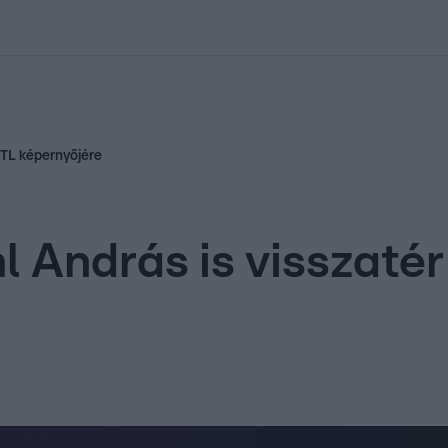
kolett
#
Időjárás
#
RTL műsor
#
Víz
#
Magyar Péter
#
Csillagjeg
RTL képernyőjére
l András is visszatér