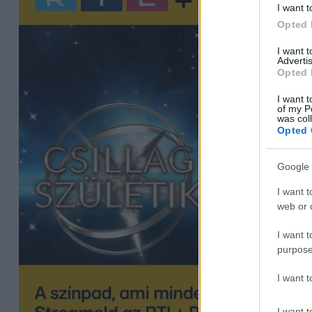
I want t
Opted 
I want 
Advertis
Opted 
I want t
of my P
was col
Opted 
Google 
I want t
web or d
I want t
purpose
I want 
I want t