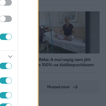
Bulvár
Rubint Réka: A mai napig nem jött
vissza a 100%-os tüdőkapacitásom
Mutasd mind