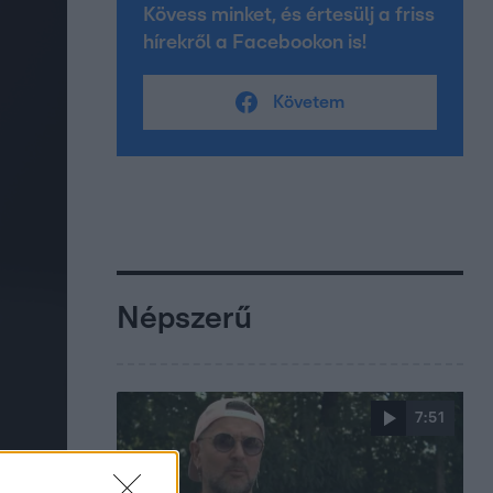
Kövess minket, és értesülj a friss
hírekről a Facebookon is!
Követem
Népszerű
7:51