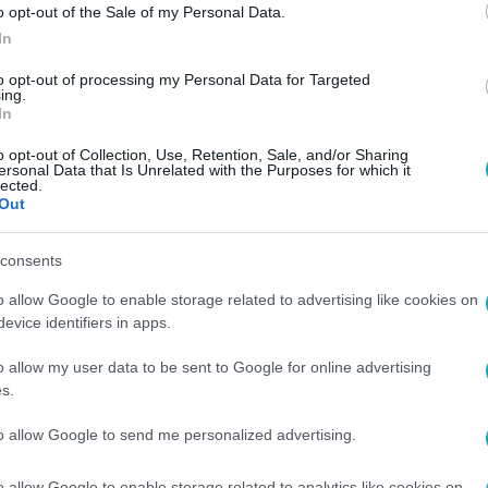
o opt-out of the Sale of my Personal Data.
In
to opt-out of processing my Personal Data for Targeted
ing.
In
o opt-out of Collection, Use, Retention, Sale, and/or Sharing
ersonal Data that Is Unrelated with the Purposes for which it
lected.
Out
consents
o allow Google to enable storage related to advertising like cookies on
evice identifiers in apps.
o allow my user data to be sent to Google for online advertising
s.
to allow Google to send me personalized advertising.
o allow Google to enable storage related to analytics like cookies on