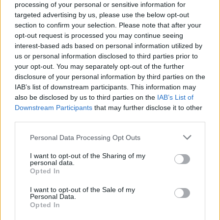
processing of your personal or sensitive information for
targeted advertising by us, please use the below opt-out
section to confirm your selection. Please note that after your
opt-out request is processed you may continue seeing
interest-based ads based on personal information utilized by
us or personal information disclosed to third parties prior to
your opt-out. You may separately opt-out of the further
disclosure of your personal information by third parties on the
IAB’s list of downstream participants. This information may
Kövess minket, és értesülj a friss
also be disclosed by us to third parties on the
IAB’s List of
hírekről a Facebookon is!
Downstream Participants
that may further disclose it to other
third parties.
Követem
Please note that this website/app uses one or more Google
Personal Data Processing Opt Outs
services and may gather and store information including but
not limited to your visit or usage behaviour. You may click to
I want to opt-out of the Sharing of my
personal data.
grant or deny consent to Google and its third-party tags to
Opted In
use your data for below specified purposes in below Google
consent section.
I want to opt-out of the Sale of my
#
UEFA
#
SPORT
#
FOCI
#
FUTBALL
Personal Data.
Opted In
#
LABDARÚGÁS
#
BAJNOKOK LIGÁJA
#
PSG-ARSENAL