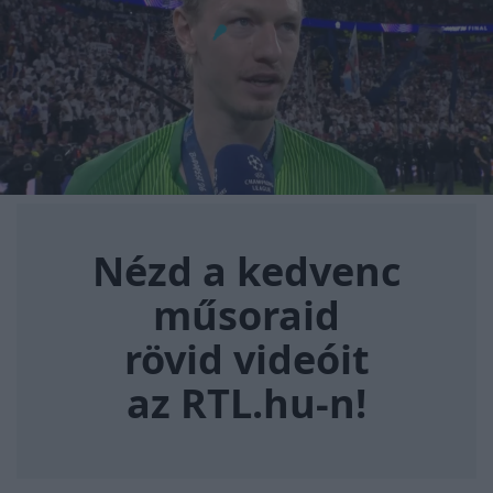
Nézd a kedvenc műsoraid rövi
Nézd a kedvenc
műsoraid
rövid videóit
az RTL.hu-n!