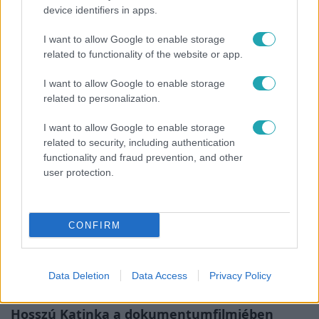
device identifiers in apps.
Híradó
I want to allow Google to enable storage
Lannert Judit az RTL-nek: Maradnak a
related to functionality of the website or app.
tankerületek és a Klebelsberg Központ, de
I want to allow Google to enable storage
átalakítják őket
related to personalization.
I want to allow Google to enable storage
related to security, including authentication
functionality and fraud prevention, and other
user protection.
CONFIRM
Data Deletion
Data Access
Privacy Policy
Kultúra
Hosszú Katinka a dokumentumfilmjében