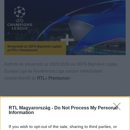
Kattints és streameld az 2025/2026-os UEFA Bajnokok Ligája,
Európa Liga és Konferencia Liga szezon mérkőzéseit
szeptembertől az
RTL+ Premiumon
!
Itt állítsd be, hogy az RTL.hu az elsők között
legyen a Google-találatokban!
RTL Magyarország -
Do Not Process My Personal
Information
If you wish to opt-out of the sale, sharing to third parties, or