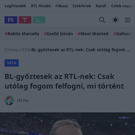
Legfrissebb
RTL Híradó
Fókusz
Sztárhírek
Randi
Celeb vagyok
#
Babits Marcella
#
Szellő István
#
Most Wanted
#
Gallusz N
Címlap
›
UEFA
›
BL-győztesek az RTL-nek: Csak utólag fogom felfogni, mi történt
UEFA
BL-győztesek az RTL-nek: Csak
utólag fogom felfogni, mi történt
rtl.hu