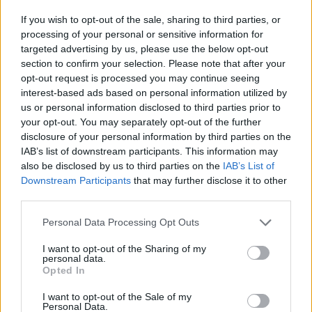
Itt állítsd be, hogy az RTL.hu az elsők között
legyen a Google-találatokban!
If you wish to opt-out of the sale, sharing to third parties, or
processing of your personal or sensitive information for
targeted advertising by us, please use the below opt-out
section to confirm your selection. Please note that after your
opt-out request is processed you may continue seeing
interest-based ads based on personal information utilized by
us or personal information disclosed to third parties prior to
your opt-out. You may separately opt-out of the further
disclosure of your personal information by third parties on the
IAB’s list of downstream participants. This information may
also be disclosed by us to third parties on the
IAB’s List of
Downstream Participants
that may further disclose it to other
third parties.
Kövess minket, és értesülj a friss hírekről a
Facebookon is!
Please note that this website/app uses one or more Google
Personal Data Processing Opt Outs
services and may gather and store information including but
not limited to your visit or usage behaviour. You may click to
I want to opt-out of the Sharing of my
Követem
personal data.
grant or deny consent to Google and its third-party tags to
Opted In
use your data for below specified purposes in below Google
consent section.
I want to opt-out of the Sale of my
Personal Data.