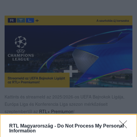
Kattints és streameld az 2025/2026-os UEFA Bajnokok Ligája,
Európa Liga és Konferencia Liga szezon mérkőzéseit
szeptembertől az
RTL+ Premiumon
!
RTL Magyarország -
Do Not Process My Personal
Information