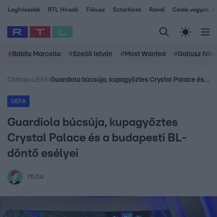
Legfrissebb
RTL Híradó
Fókusz
Sztárhírek
Randi
Celeb vagyok, me
#
Babits Marcella
#
Szellő István
#
Most Wanted
#
Gallusz Niko
Címlap
›
UEFA
›
Guardiola búcsúja, kupagyőztes Crystal Palace és a budapesti BL-döntő esélyei
UEFA
Guardiola búcsúja, kupagyőztes
Crystal Palace és a budapesti BL-
döntő esélyei
rtl.hu