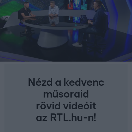
Nézd a kedvenc
műsoraid
rövid videóit
az RTL.hu-n!