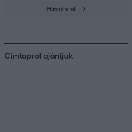
Mutasd mind
Címlapról ajánljuk