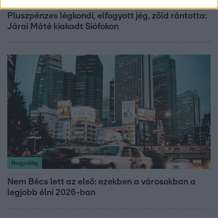
Pluszpénzes légkondi, elfogyott jég, zöld rántotta:
Járai Máté kiakadt Siófokon
Nagyvilág
Nem Bécs lett az első: ezekben a városokban a
legjobb élni 2026-ban