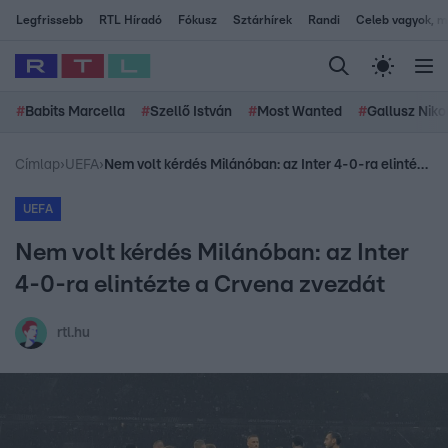
Legfrissebb
RTL Híradó
Fókusz
Sztárhírek
Randi
Celeb vagyok, me
#
Babits Marcella
#
Szellő István
#
Most Wanted
#
Gallusz Niko
Címlap
›
UEFA
›
Nem volt kérdés Milánóban: az Inter 4-0-ra elintézte a Crvena zvezdát
UEFA
Nem volt kérdés Milánóban: az Inter
4-0-ra elintézte a Crvena zvezdát
rtl.hu