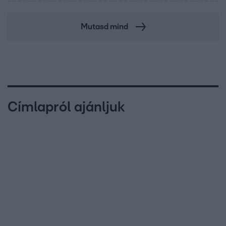
Mutasd mind
Címlapról ajánljuk