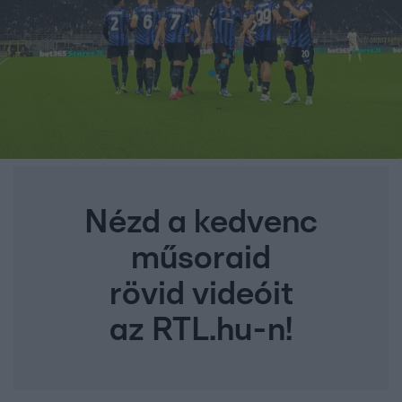
Nézd a kedvenc
műsoraid
rövid videóit
az RTL.hu-n!