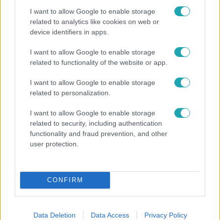
I want to allow Google to enable storage
related to analytics like cookies on web or
device identifiers in apps.
Híradó
I want to allow Google to enable storage
related to functionality of the website or app.
Lannert Judit az RTL-nek: Maradnak a
tankerületek és a Klebelsberg Központ, de
I want to allow Google to enable storage
átalakítják őket
related to personalization.
I want to allow Google to enable storage
related to security, including authentication
functionality and fraud prevention, and other
user protection.
CONFIRM
Data Deletion
Data Access
Privacy Policy