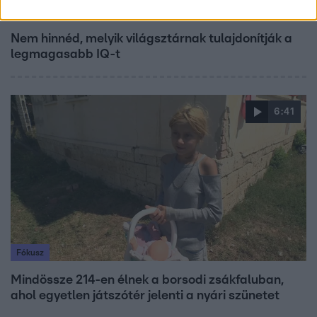
Bulvár
Nem hinnéd, melyik világsztárnak tulajdonítják a
legmagasabb IQ-t
6:41
Fókusz
Mindössze 214-en élnek a borsodi zsákfaluban,
ahol egyetlen játszótér jelenti a nyári szünetet