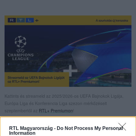
Kattints és streameld az 2025/2026-os UEFA Bajnokok Ligája,
Európa Liga és Konferencia Liga szezon mérkőzéseit
szeptembertől az
RTL+ Premiumon
!
RTL Magyarország -
Do Not Process My Personal
Information