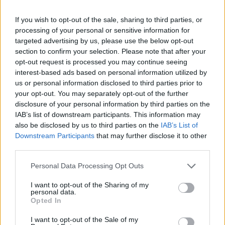
Itt állítsd be, hogy az RTL.hu az elsők között
legyen a Google-találatokban!
If you wish to opt-out of the sale, sharing to third parties, or
processing of your personal or sensitive information for
targeted advertising by us, please use the below opt-out
section to confirm your selection. Please note that after your
opt-out request is processed you may continue seeing
interest-based ads based on personal information utilized by
us or personal information disclosed to third parties prior to
your opt-out. You may separately opt-out of the further
disclosure of your personal information by third parties on the
IAB’s list of downstream participants. This information may
also be disclosed by us to third parties on the
IAB’s List of
Downstream Participants
that may further disclose it to other
Kövess minket, és értesülj a friss hírekről a
third parties.
Facebookon is!
Please note that this website/app uses one or more Google
Personal Data Processing Opt Outs
services and may gather and store information including but
Követem
not limited to your visit or usage behaviour. You may click to
I want to opt-out of the Sharing of my
personal data.
grant or deny consent to Google and its third-party tags to
Opted In
use your data for below specified purposes in below Google
consent section.
I want to opt-out of the Sale of my