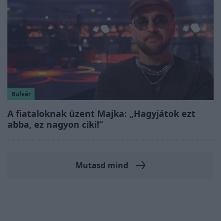
Bulvár
A fiataloknak üzent Majka: „Hagyjátok ezt
abba, ez nagyon ciki!”
Mutasd mind