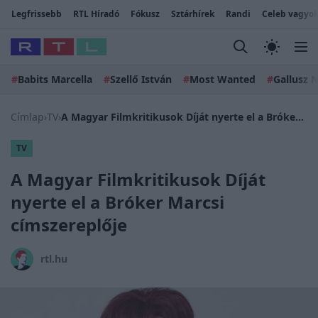
Legfrissebb
RTL Híradó
Fókusz
Sztárhírek
Randi
Celeb vagyok
#
Babits Marcella
#
Szellő István
#
Most Wanted
#
Gallusz N
Címlap
›
TV
›
A Magyar Filmkritikusok Díját nyerte el a Bróker Marcsi címszereplője
TV
A Magyar Filmkritikusok Díját
nyerte el a Bróker Marcsi
címszereplője
rtl.hu