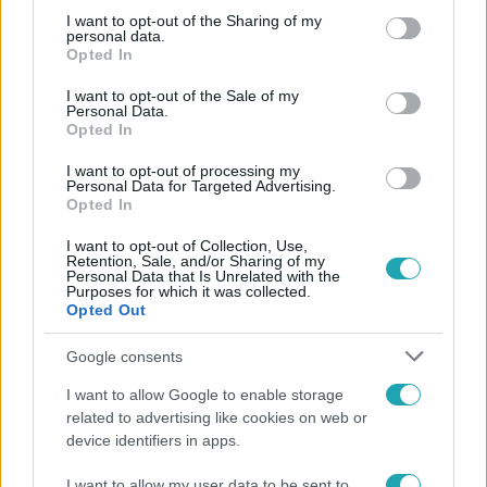
not limited to your visit or usage behaviour. You may click to
I want to opt-out of the Sharing of my
Követem
personal data.
grant or deny consent to Google and its third-party tags to
Opted In
use your data for below specified purposes in below Google
consent section.
I want to opt-out of the Sale of my
Personal Data.
Opted In
I want to opt-out of processing my
#
TV
#
GESZTI PÉTER
#
MAGYAR SZTÁROK
Personal Data for Targeted Advertising.
Opted In
#
HERENDI GÁBOR
#
RTL HÍRESSÉGEK
I want to opt-out of Collection, Use,
#
BACSKÓ TÜNDE
#
BRÓKER MARCSI
Retention, Sale, and/or Sharing of my
Personal Data that Is Unrelated with the
#
MAGYAR FILMKRITIKUSOK DÍJA
#
RTL+
Purposes for which it was collected.
Opted Out
#
SOROZATSZÍNÉSZ
#
BIG PICTURE AWARDS
Google consents
#
DITZ EDIT
#
FAZEKAS MÁTÉ BENCE
#
BIG PICTURE AWARDS 2026
I want to allow Google to enable storage
related to advertising like cookies on web or
device identifiers in apps.
I want to allow my user data to be sent to