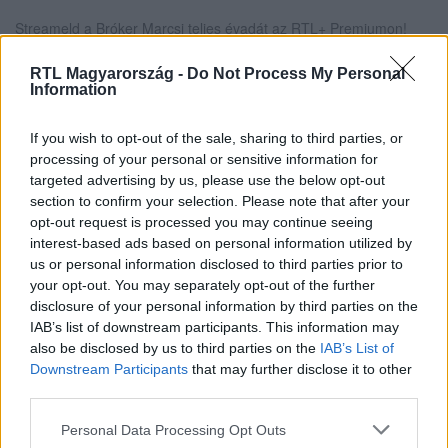
Streameld a Bróker Marcsi teljes évadát az RTL+ Premiumon!
RTL Magyarország -
Do Not Process My Personal
Information
Itt állítsd be, hogy az RTL.hu az elsők között
legyen a Google-találatokban!
If you wish to opt-out of the sale, sharing to third parties, or
processing of your personal or sensitive information for
targeted advertising by us, please use the below opt-out
section to confirm your selection. Please note that after your
opt-out request is processed you may continue seeing
interest-based ads based on personal information utilized by
us or personal information disclosed to third parties prior to
your opt-out. You may separately opt-out of the further
disclosure of your personal information by third parties on the
IAB’s list of downstream participants. This information may
also be disclosed by us to third parties on the
IAB’s List of
Downstream Participants
that may further disclose it to other
third parties.
Kövess minket, és értesülj a friss
hírekről a Facebookon is!
Please note that this website/app uses one or more Google
Personal Data Processing Opt Outs
services and may gather and store information including but