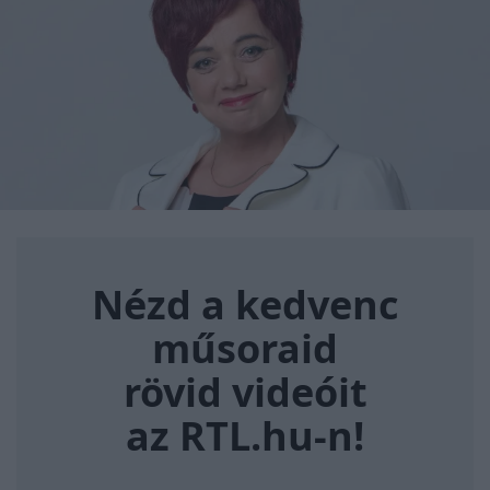
Nézd a kedvenc műsoraid rövi
Nézd a kedvenc
műsoraid
rövid videóit
az RTL.hu-n!