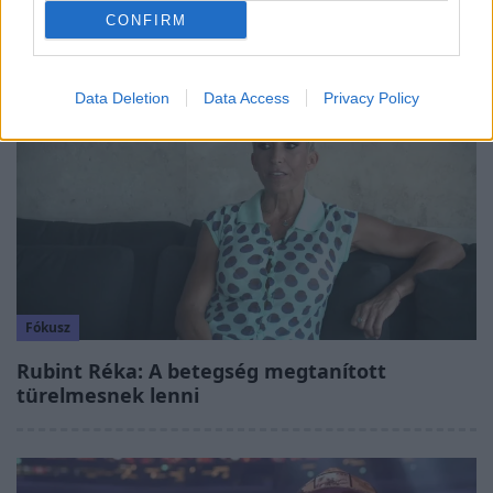
Sánta Lacihoz
CONFIRM
Data Deletion
Data Access
Privacy Policy
8:33
Fókusz
Rubint Réka: A betegség megtanított
türelmesnek lenni