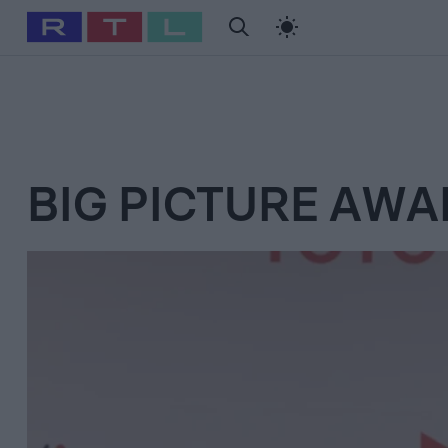
#
Babits Marcella
#
Szellő István
#
Most Wanted
#
Gallusz Ni
BIG PICTURE AWA