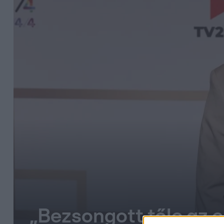
„Bezsongott tőle az 