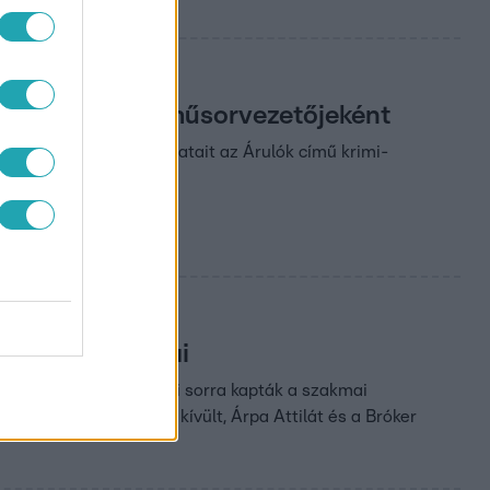
ntesége az Év műsorvezetőjeként
lt. Megosztotta gondolatait az Árulók című krimi-
gjobb pillanatai
RTL műsorai és alkotói sorra kapták a szakmai
öbbek között a Házon kívült, Árpa Attilát és a Bróker