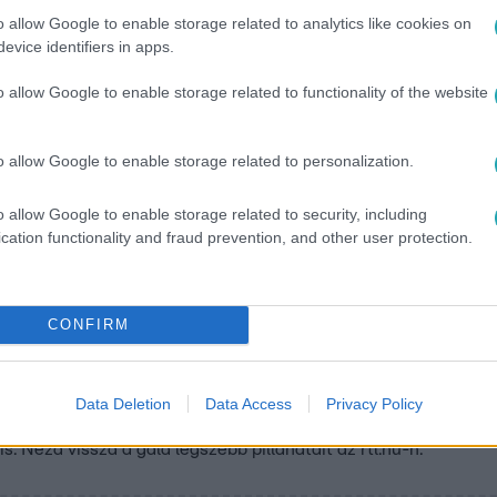
o allow Google to enable storage related to analytics like cookies on
evice identifiers in apps.
:30
o allow Google to enable storage related to functionality of the website
 drukkoltam” – Árpa Attila meglepő őszi
te az Év műsorvezetője díjat, de ő Sebestyén Balázsnak szurko
o allow Google to enable storage related to personalization.
műsor különleges hangulatáról.
o allow Google to enable storage related to security, including
cation functionality and fraud prevention, and other user protection.
:20
CONFIRM
Ezek voltak a Big Picture Awards 2026 le
Várkert Bazárban rendezett Big Picture Awards 2026 gálán az 
Data Deletion
Data Access
Privacy Policy
 Most Wanted – A hajsza három díjat is elnyert, de elismerték t
s. Nézd vissza a gála legszebb pillanatait az rtl.hu-n.