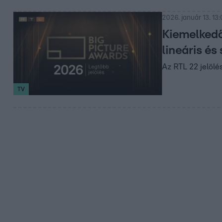
2026. január 13. 13
Kiemelkedő
lineáris é
Az RTL 22 jelölé
TV