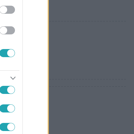
csi
t: a Magyar