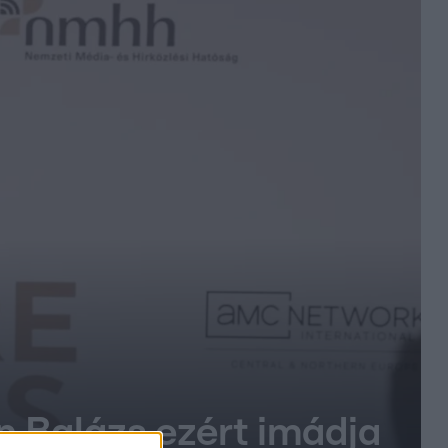
n Balázs ezért imádja