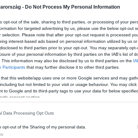
arország -
Do Not Process My Personal Information
to opt-out of the sale, sharing to third parties, or processing of your per
formation for targeted advertising by us, please use the below opt-out s
r selection. Please note that after your opt-out request is processed y
:08
eing interest-based ads based on personal information utilized by us or
RTL-sikerek a Big Picture Awards 2026 díj
disclosed to third parties prior to your opt-out. You may separately opt-
losure of your personal information by third parties on the IAB’s list of
a
. This information may also be disclosed by us to third parties on the
IA
rt arattak az RTL műsorai a január 28-án, a Várkert Bazárba
Participants
that may further disclose it to other third parties.
ikus Műsorszolgáltatók Egyesülete (MEME) rendezvényén a csa
 that this website/app uses one or more Google services and may gath
t is bezsebelt.
including but not limited to your visit or usage behaviour. You may click 
 to Google and its third-party tags to use your data for below specifi
ogle consent section.
:30
l Data Processing Opt Outs
a így hívta meg Bacskó Tündét a kastélyá
en invitálta meg Bacskó Tündét Az Árulók kastélyába a Big Pi
o opt-out of the Sharing of my personal data.
meg a színésznő reakcióját!
In