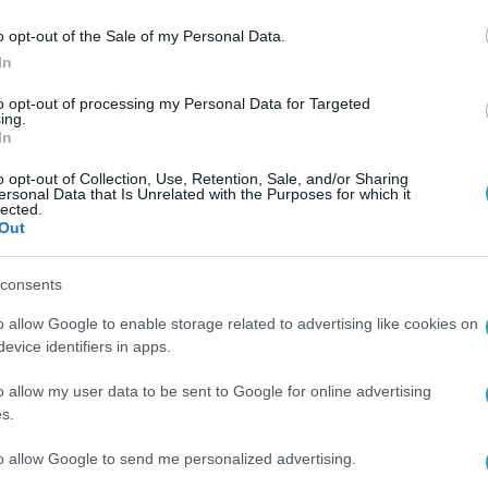
o opt-out of the Sale of my Personal Data.
In
to opt-out of processing my Personal Data for Targeted
ing.
0:00
In
Árpa Attila a feleségével együtt
o opt-out of Collection, Use, Retention, Sale, and/or Sharing
z Árulókban
ersonal Data that Is Unrelated with the Purposes for which it
lected.
ndta, miért imádja Az Árulók forgatását: felesége nemcsak a
Out
csszereplő a háttérben is.
consents
o allow Google to enable storage related to advertising like cookies on
:28
evice identifiers in apps.
lmkritikusok Díját nyerte el a Bróker Mar
o allow my user data to be sent to Google for online advertising
ője
s.
ngos szakmai elismerést kapott a Bróker Marcsi címszerepéér
to allow Google to send me personalized advertising.
ját vehette át. Részletek az rtl.hu-n.