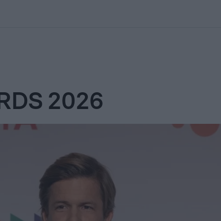
kolett
#
Időjárás
#
RTL műsor
#
Víz
#
Magyar Péter
#
Csillagjeg
RDS 2026