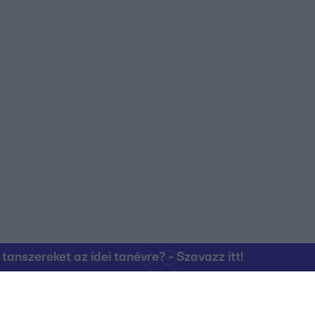
nszereket az idei tanévre? - Szavazz itt!