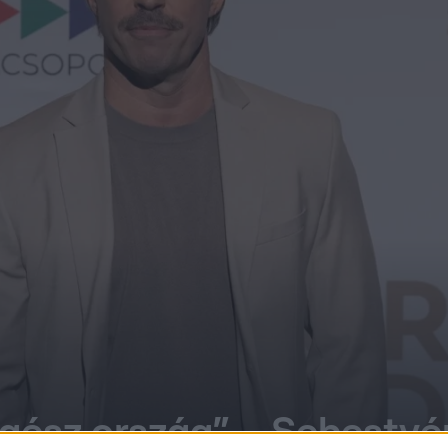
egész ország” – Sebestyé