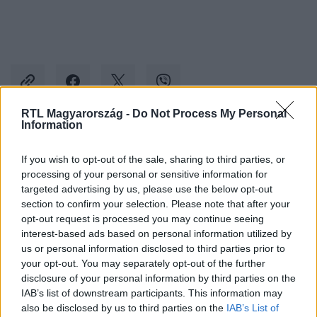
RTL Magyarország -
Do Not Process My Personal
Information
Kövess minket, és értesülj a friss hírekről a
If you wish to opt-out of the sale, sharing to third parties, or
Facebookon is!
processing of your personal or sensitive information for
targeted advertising by us, please use the below opt-out
Követem
section to confirm your selection. Please note that after your
opt-out request is processed you may continue seeing
interest-based ads based on personal information utilized by
us or personal information disclosed to third parties prior to
your opt-out. You may separately opt-out of the further
disclosure of your personal information by third parties on the
IAB’s list of downstream participants. This information may
#
TUDOMÁNY-TECH
#
MESTERSÉGES INTELLIGENCIA
also be disclosed by us to third parties on the
IAB’s List of