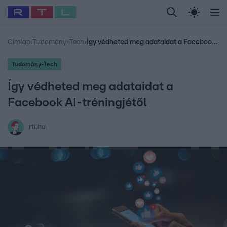
Legfrissebb
RTL Híradó
Fókusz
Sztárhírek
Randi
Celeb vagyok, me
#
Babits Marcella
#
Szellő István
#
Most Wanted
#
Gallusz Niko
Címlap
›
Tudomány-Tech
›
Így védheted meg adataidat a Facebook AI-tréningjétől
Tudomány-Tech
Így védheted meg adataidat a
Facebook AI-tréningjétől
rtl.hu