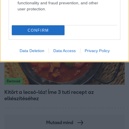
Klein Dávid
functionality and fraud prevention, and other
user protection.
CONFIRM
Data Deletion
Data Access
Privacy Policy
Életmód
Kitört a lecsó-láz! Íme 3 tuti recept az
elkészítéséhez
Mutasd mind