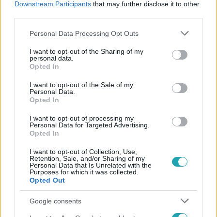
Downstream Participants
that may further disclose it to other
#
FACEBOOK
#
META
#
SZEMÉLYES ADAT
third parties.
Please note that this website/app uses one or more Google
Personal Data Processing Opt Outs
services and may gather and store information including but
not limited to your visit or usage behaviour. You may click to
I want to opt-out of the Sharing of my
personal data.
grant or deny consent to Google and its third-party tags to
Opted In
use your data for below specified purposes in below Google
consent section.
I want to opt-out of the Sale of my
Népszerű
Personal Data.
Opted In
I want to opt-out of processing my
Personal Data for Targeted Advertising.
Opted In
6:12
I want to opt-out of Collection, Use,
Retention, Sale, and/or Sharing of my
Personal Data that Is Unrelated with the
Purposes for which it was collected.
Opted Out
Google consents