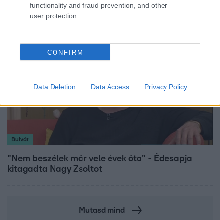
fogvatartottak
functionality and fraud prevention, and other
user protection.
CONFIRM
Data Deletion
Data Access
Privacy Policy
Bulvár
"Nem beszélek már vele évek óta" - Édesapja
kitagadta Nagy Zsoltot
Mutasd mind