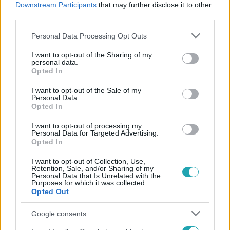
Downstream Participants
that may further disclose it to other
#
BOT
#
HACKER
#
LOPÁS
third parties.
Please note that this website/app uses one or more Google
Personal Data Processing Opt Outs
services and may gather and store information including but
not limited to your visit or usage behaviour. You may click to
I want to opt-out of the Sharing of my
personal data.
grant or deny consent to Google and its third-party tags to
Opted In
use your data for below specified purposes in below Google
consent section.
I want to opt-out of the Sale of my
Népszerű
Personal Data.
Opted In
I want to opt-out of processing my
Personal Data for Targeted Advertising.
Opted In
I want to opt-out of Collection, Use,
Retention, Sale, and/or Sharing of my
Personal Data that Is Unrelated with the
Purposes for which it was collected.
Opted Out
Google consents