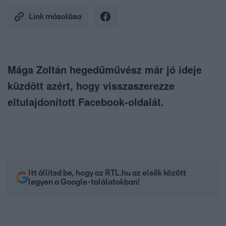
Link másolása
Mága Zoltán hegedűművész már jó ideje
küzdött azért, hogy visszaszerezze
eltulajdonított Facebook-oldalát.
Itt állítsd be, hogy az RTL.hu az elsők között
legyen a Google-találatokban!