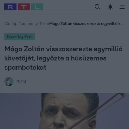
Legfrissebb
RTL Híradó
Fókusz
Sztárhírek
Randi
Celeb vagyok, me
#
Babits Marcella
#
Szellő István
#
Most Wanted
#
Gallusz Niko
Címlap
›
Tudomány-Tech
›
Mága Zoltán visszaszerezte egymillió követőjét, legyőzte a húsüzemes spambotokat
Tudomány-Tech
Mága Zoltán visszaszerezte egymillió
követőjét, legyőzte a húsüzemes
spambotokat
rtl.hu