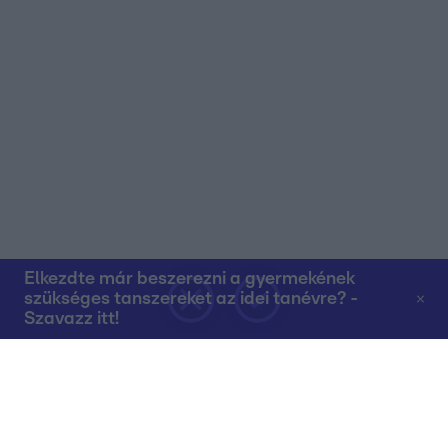
Elkezdte már beszerezni a gyermekének
szükséges tanszereket az idei tanévre? -
Szavazz itt!