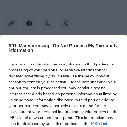
RTL Magyarország -
Do Not Process My Personal
Kövess minket, és értesülj a friss hírekről a
Information
Facebookon is!
If you wish to opt-out of the sale, sharing to third parties, or
processing of your personal or sensitive information for
Követem
targeted advertising by us, please use the below opt-out
section to confirm your selection. Please note that after your
opt-out request is processed you may continue seeing
interest-based ads based on personal information utilized by
us or personal information disclosed to third parties prior to
your opt-out. You may separately opt-out of the further
#
TUDOMÁNY-TECH
#
MÁGA ZOLTÁN
#
FACEBOOK
disclosure of your personal information by third parties on the
IAB’s list of downstream participants. This information may
#
OLDAL
#
NYOMOZÁS
#
GYŐZELEM
#
SPAM
also be disclosed by us to third parties on the
IAB’s List of