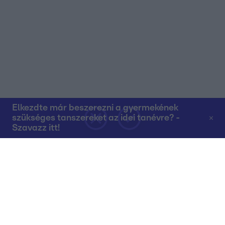
Elkezdte már beszerezni a gyermekének
szükséges tanszereket az idei tanévre? -
Szavazz itt!