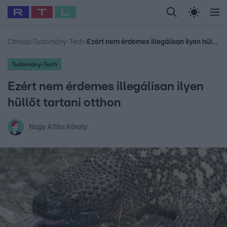
Legfrissebb
RTL Híradó
Fókusz
Sztárhírek
Randi
Celeb vagyok, me
#
Babits Marcella
#
Szellő István
#
Most Wanted
#
Gallusz Niko
Címlap
›
Tudomány-Tech
›
Ezért nem érdemes illegálisan ilyen hüllőt tartani otthon
Tudomány-Tech
Ezért nem érdemes illegálisan ilyen
hüllőt tartani otthon
Nagy Attila Károly