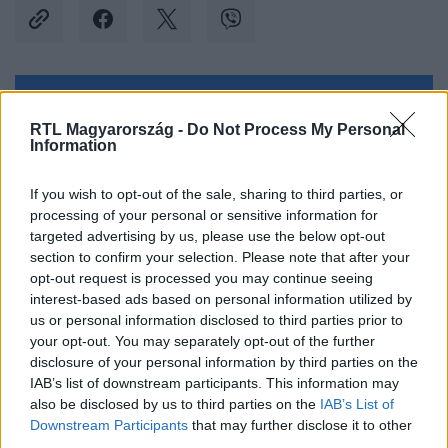
Kövess minket, és értesülj a friss hírekről a
RTL Magyarország -
Do Not Process My Personal
Facebookon is!
Information
Követem
If you wish to opt-out of the sale, sharing to third parties, or
processing of your personal or sensitive information for
targeted advertising by us, please use the below opt-out
section to confirm your selection. Please note that after your
opt-out request is processed you may continue seeing
interest-based ads based on personal information utilized by
us or personal information disclosed to third parties prior to
#
TUDOMÁNY-TECH
#
TUDOMÁNY
#
GILA
your opt-out. You may separately opt-out of the further
#
VIPERAGYÍK
#
COLORADO
#
EGYESÜLT ÁLLAMOK
disclosure of your personal information by third parties on the
IAB’s list of downstream participants. This information may
#
MÉRGES GYÍK
#
MÉRGEZÉS
also be disclosed by us to third parties on the
IAB’s List of
Downstream Participants
that may further disclose it to other
third parties.