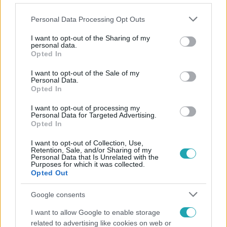
Please note that this website/app uses one or more Google
Personal Data Processing Opt Outs
services and may gather and store information including but
not limited to your visit or usage behaviour. You may click to
I want to opt-out of the Sharing of my
personal data.
grant or deny consent to Google and its third-party tags to
Opted In
Népszerű
use your data for below specified purposes in below Google
consent section.
I want to opt-out of the Sale of my
Personal Data.
Opted In
I want to opt-out of processing my
3:14
Personal Data for Targeted Advertising.
Opted In
I want to opt-out of Collection, Use,
Retention, Sale, and/or Sharing of my
Personal Data that Is Unrelated with the
Purposes for which it was collected.
Opted Out
Google consents
Híradó
I want to allow Google to enable storage
related to advertising like cookies on web or