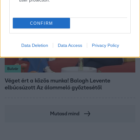
user protection.
CONFIRM
Data Deletion
Data Access
Privacy Policy
Bulvár
Véget ért a közös munka! Balogh Levente
elbúcsúzott Az álommeló győztesétől
Mutasd mind