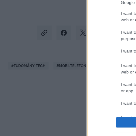
Google 
I want t
web or d
I want t
purpose
I want 
I want t
#
TUDOMÁNY-TECH
#
MOBILTELEFON
#
MOBIL
#
VÍZ
web or d
I want t
or app.
I want t
I want t
authenti