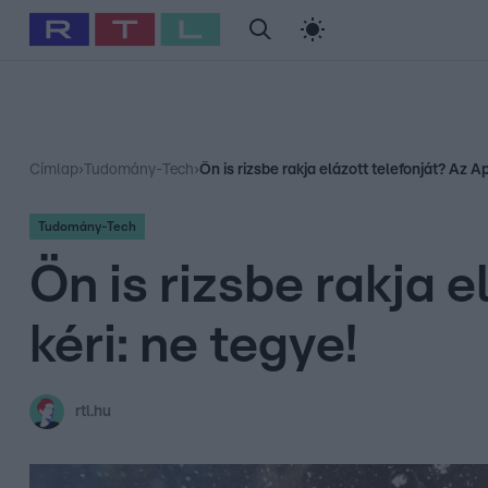
#
Babits Marcella
#
Szellő István
#
Most Wanted
#
Gallusz Ni
Címlap
›
Tudomány-Tech
›
Ön is rizsbe rakja elázott telefonját? Az A
Tudomány-Tech
Ön is rizsbe rakja 
kéri: ne tegye!
rtl.hu