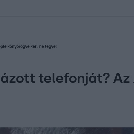
kolett
#
Időjárás
#
RTL műsor
#
Víz
#
Magyar Péter
#
Csillagjeg
pple könyörögve kéri: ne tegye!
elázott telefonját? A