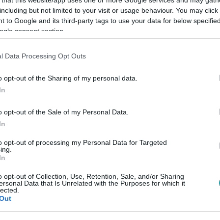
including but not limited to your visit or usage behaviour. You may click 
 to Google and its third-party tags to use your data for below specifi
ogle consent section.
l Data Processing Opt Outs
Link másolása
o opt-out of the Sharing of my personal data.
In
mes rizsbe rakva kiszárítani a vízbe esett
o opt-out of the Sale of my Personal Data.
k juthatnak a készülékbe, ami csak ront a
In
to opt-out of processing my Personal Data for Targeted
ing.
In
o opt-out of Collection, Use, Retention, Sale, and/or Sharing
ersonal Data that Is Unrelated with the Purposes for which it
lected.
Out
között legyen a Google-találatokban!