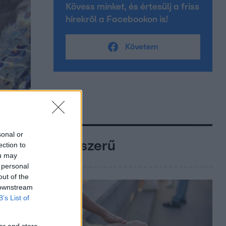
Kövess minket, és értesülj a friss
hírekről a Facebookon is!
Követem
sonal or
Népszerű
ection to
ou may
 personal
out of the
 downstream
B’s List of
er and store