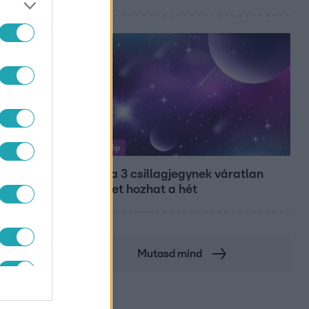
Horoszkóp
Ennek a 3 csillagjegynek váratlan
sikereket hozhat a hét
Mutasd mind