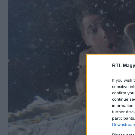
RTL Magy
If you wish 
sensitive in
confirm you
continue se
information 
further disc
participants
Downstream 
Please note