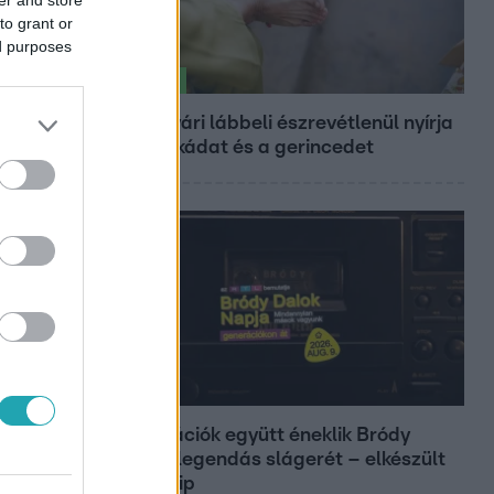
to grant or
ed purposes
Életmód
Ez a nyári lábbeli észrevétlenül nyírja
ki a bokádat és a gerincedet
Belföld
Generációk együtt éneklik Bródy
János legendás slágerét – elkészült
az új klip