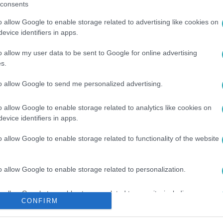
consents
o allow Google to enable storage related to advertising like cookies on
evice identifiers in apps.
o allow my user data to be sent to Google for online advertising
s.
to allow Google to send me personalized advertising.
o allow Google to enable storage related to analytics like cookies on
#
RIZS
#
APPLE
evice identifiers in apps.
o allow Google to enable storage related to functionality of the website
o allow Google to enable storage related to personalization.
o allow Google to enable storage related to security, including
CONFIRM
cation functionality and fraud prevention, and other user protection.