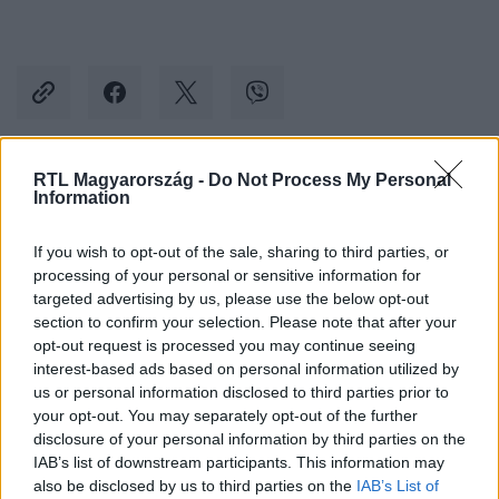
RTL Magyarország -
Do Not Process My Personal
Kövess minket, és értesülj a friss hírekről a
Information
Facebookon is!
If you wish to opt-out of the sale, sharing to third parties, or
processing of your personal or sensitive information for
Követem
targeted advertising by us, please use the below opt-out
section to confirm your selection. Please note that after your
opt-out request is processed you may continue seeing
interest-based ads based on personal information utilized by
us or personal information disclosed to third parties prior to
your opt-out. You may separately opt-out of the further
#
TUDOMÁNY-TECH
#
TUDOMÁNY
#
AFRIKA
disclosure of your personal information by third parties on the
IAB’s list of downstream participants. This information may
#
KLÍMAKATASZTRÓFA
#
ZIMBABWE
#
ELEFÁNTOK
also be disclosed by us to third parties on the
IAB’s List of