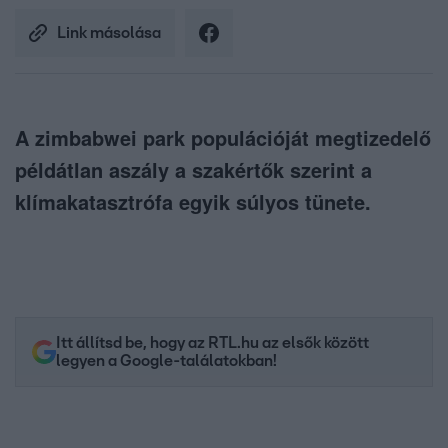
Link másolása
A zimbabwei park populációját megtizedelő
példátlan aszály a szakértők szerint a
klímakatasztrófa egyik súlyos tünete.
Itt állítsd be, hogy az RTL.hu az elsők között
legyen a Google-találatokban!