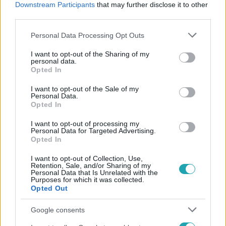
Downstream Participants
that may further disclose it to other
#
ASZÁLY
#
VÍZHIÁNY
#
SZOMJÚSÁG
third parties.
Please note that this website/app uses one or more Google
Personal Data Processing Opt Outs
services and may gather and store information including but
not limited to your visit or usage behaviour. You may click to
I want to opt-out of the Sharing of my
personal data.
grant or deny consent to Google and its third-party tags to
Opted In
use your data for below specified purposes in below Google
consent section.
I want to opt-out of the Sale of my
Népszerű
Personal Data.
Opted In
I want to opt-out of processing my
Personal Data for Targeted Advertising.
Opted In
I want to opt-out of Collection, Use,
Retention, Sale, and/or Sharing of my
Personal Data that Is Unrelated with the
Purposes for which it was collected.
Opted Out
Google consents