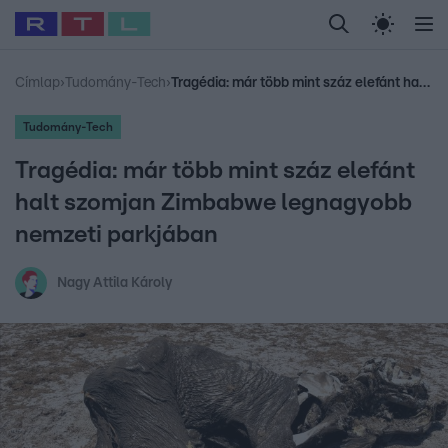
Legfrissebb
RTL Híradó
Fókusz
Sztárhírek
Randi
Celeb vagyok, me
#
Babits Marcella
#
Szellő István
#
Most Wanted
#
Gallusz Niko
Címlap
›
Tudomány-Tech
›
Tragédia: már több mint száz elefánt halt szomjan Zimbabwe legnagyobb nemzeti parkjában
Tudomány-Tech
Tragédia: már több mint száz elefánt
halt szomjan Zimbabwe legnagyobb
nemzeti parkjában
Nagy Attila Károly