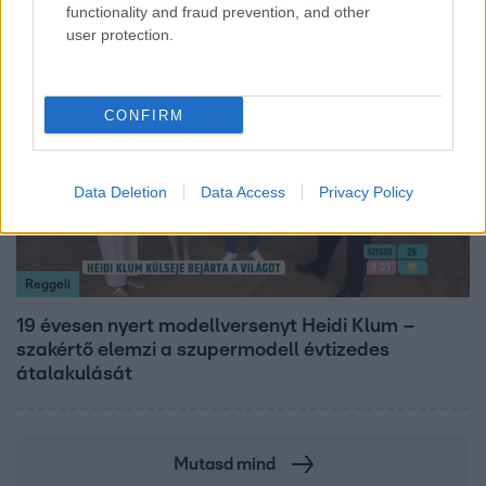
functionality and fraud prevention, and other
user protection.
7:02
CONFIRM
Data Deletion
Data Access
Privacy Policy
Reggeli
19 évesen nyert modellversenyt Heidi Klum –
szakértő elemzi a szupermodell évtizedes
átalakulását
Mutasd mind