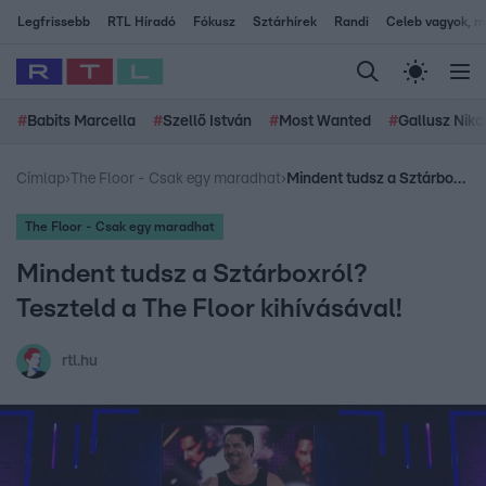
Legfrissebb
RTL Híradó
Fókusz
Sztárhírek
Randi
Celeb vagyok, me
#
Babits Marcella
#
Szellő István
#
Most Wanted
#
Gallusz Niko
Címlap
›
The Floor - Csak egy maradhat
›
Mindent tudsz a Sztárboxról? Teszteld a The Floor kihívásával!
The Floor - Csak egy maradhat
Mindent tudsz a Sztárboxról?
Teszteld a The Floor kihívásával!
rtl.hu