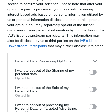
section to confirm your selection. Please note that after your
opt-out request is processed you may continue seeing
interest-based ads based on personal information utilized by
us or personal information disclosed to third parties prior to
Kövess minket, és értesülj a friss hírekről a
your opt-out. You may separately opt-out of the further
disclosure of your personal information by third parties on the
Facebookon is!
IAB’s list of downstream participants. This information may
also be disclosed by us to third parties on the
IAB’s List of
Követem
Downstream Participants
that may further disclose it to other
third parties.
Please note that this website/app uses one or more Google
Personal Data Processing Opt Outs
services and may gather and store information including but
not limited to your visit or usage behaviour. You may click to
I want to opt-out of the Sharing of my
personal data.
grant or deny consent to Google and its third-party tags to
Opted In
#
THE FLOOR - CSAK EGY MARADHAT
#
SZTÁRBOX
use your data for below specified purposes in below Google
consent section.
#
ADÁSRÉSZLETEK
#
SPORT
#
KÉPEK
#
FOTÓK
I want to opt-out of the Sale of my
Personal Data.
Opted In
#
FELISMERÉS
#
JÁTÉK
#
MŰSOR
I want to opt-out of processing my
Personal Data for Targeted Advertising.