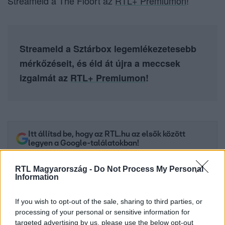
Streameld a The Floort az
RTL+ Premiumon
!
Streameld a Sztárbox legemlékezetesebb
mérkőzéseit, és éld át újra a meccsek
izgalmát az
RTL+ Premiumon
!
Itt állítsd be, hogy az RTL.hu az elsők között
legyen a Google-találatokban!
RTL Magyarország -
Do Not Process My Personal
Information
If you wish to opt-out of the sale, sharing to third parties, or
processing of your personal or sensitive information for
targeted advertising by us, please use the below opt-out