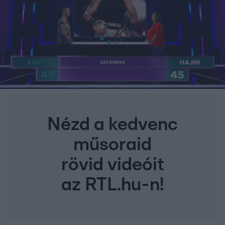
Nézd a kedvenc
műsoraid
rövid videóit
az RTL.hu-n!