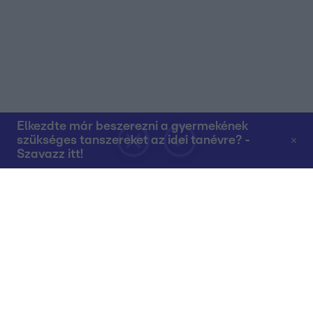
Elkezdte már beszerezni a gyermekének
szükséges tanszereket az idei tanévre? -
Szavazz itt!