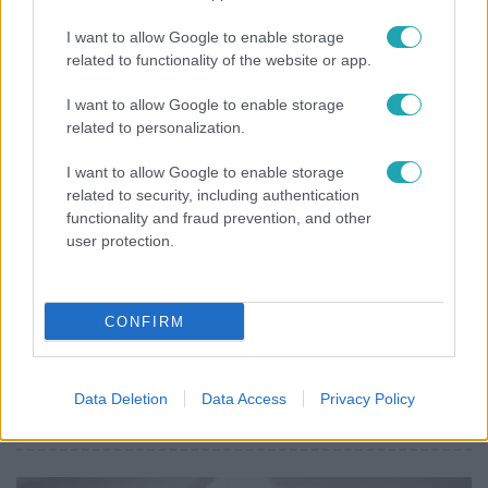
Olivér elárulta, milyen valójában az élet a világ
I want to allow Google to enable storage
legélhetőbb városában
related to functionality of the website or app.
I want to allow Google to enable storage
related to personalization.
I want to allow Google to enable storage
related to security, including authentication
functionality and fraud prevention, and other
user protection.
CONFIRM
Életmód
Ez a 3 népszerű kerti növény akár az ingatlanod
Data Deletion
Data Access
Privacy Policy
értékét is csökkentheti