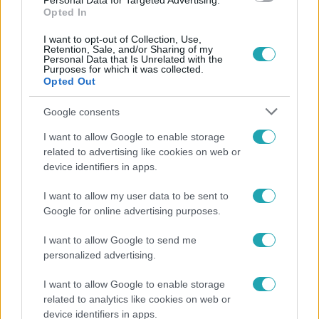
Personal Data for Targeted Advertising.
Opted In
I want to opt-out of Collection, Use,
Retention, Sale, and/or Sharing of my
Personal Data that Is Unrelated with the
Purposes for which it was collected.
Népszerű
Opted Out
Google consents
I want to allow Google to enable storage
6:35
related to advertising like cookies on web or
device identifiers in apps.
I want to allow my user data to be sent to
Google for online advertising purposes.
I want to allow Google to send me
personalized advertising.
I want to allow Google to enable storage
Reggeli
related to analytics like cookies on web or
device identifiers in apps.
„Magyarként nekem nagyon fura volt” – Pusztai