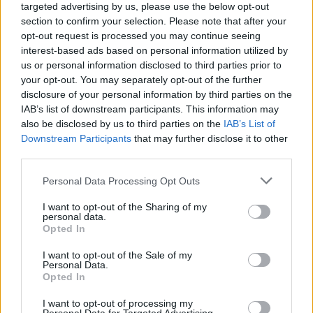
targeted advertising by us, please use the below opt-out
section to confirm your selection. Please note that after your
opt-out request is processed you may continue seeing
interest-based ads based on personal information utilized by
us or personal information disclosed to third parties prior to
Kövess minket, és értesülj a friss hírekről a
your opt-out. You may separately opt-out of the further
Facebookon is!
disclosure of your personal information by third parties on the
IAB’s list of downstream participants. This information may
also be disclosed by us to third parties on the
IAB’s List of
Követem
Downstream Participants
that may further disclose it to other
third parties.
Please note that this website/app uses one or more Google
Personal Data Processing Opt Outs
services and may gather and store information including but
not limited to your visit or usage behaviour. You may click to
I want to opt-out of the Sharing of my
personal data.
grant or deny consent to Google and its third-party tags to
#
THE FLOOR - CSAK EGY MARADHAT
#
JÁTÉK
Opted In
use your data for below specified purposes in below Google
#
ADÁSRÉSZLETEK
#
PÁRBAJ
#
FILM
#
FILMZENE
consent section.
I want to opt-out of the Sale of my
Personal Data.
#
JAMES BOND
#
KERESZTAPA
#
MISSION IMPOSSIBLE
Opted In
I want to opt-out of processing my