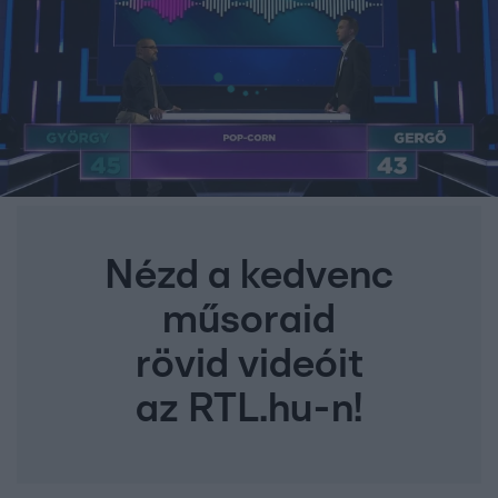
Nézd a kedvenc
műsoraid
rövid videóit
az RTL.hu-n!