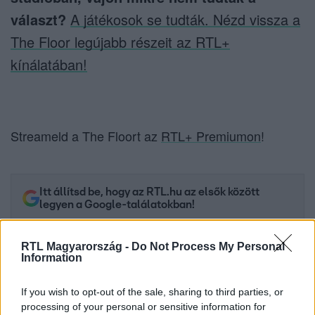
választ?
A játékosok se tudták. Nézd vissza a
The Floor legújabb részeit az RTL+
kínálatában!
Streameld a The Floort az
RTL+ Premiumon
!
Itt állítsd be, hogy az RTL.hu az elsők között
legyen a Google-találatokban!
RTL Magyarország -
Do Not Process My Personal
Information
If you wish to opt-out of the sale, sharing to third parties, or
processing of your personal or sensitive information for