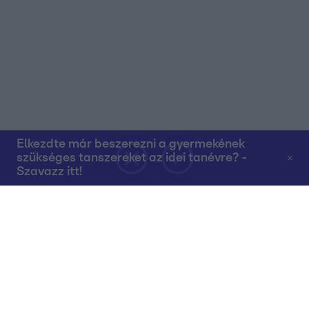
Elkezdte már beszerezni a gyermekének
szükséges tanszereket az idei tanévre? -
Szavazz itt!