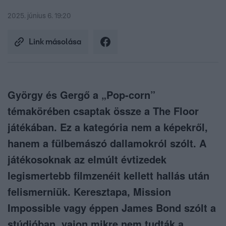
2025. június 6. 19:20
Link másolása
György és Gergő a „Pop-corn”
témakörében csaptak össze a The Floor
játékában. Ez a kategória nem a képekről,
hanem a fülbemászó dallamokról szólt. A
játékosoknak az elmúlt évtizedek
legismertebb filmzenéit kellett hallás után
felismerniük. Keresztapa, Mission
Impossible vagy éppen James Bond szólt a
stúdióban, vajon mikre nem tudták a