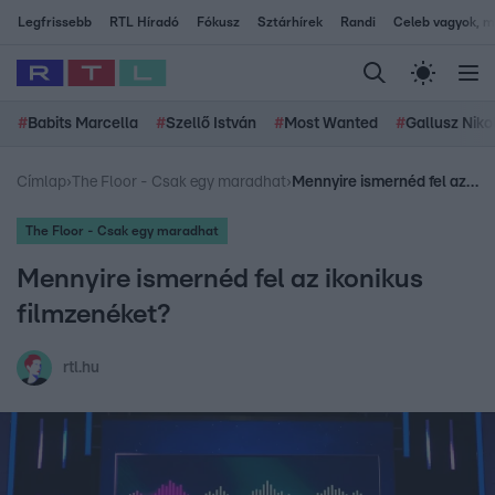
Legfrissebb
RTL Híradó
Fókusz
Sztárhírek
Randi
Celeb vagyok, me
#
Babits Marcella
#
Szellő István
#
Most Wanted
#
Gallusz Niko
Címlap
›
The Floor - Csak egy maradhat
›
Mennyire ismernéd fel az ikonikus filmzenéket?
The Floor - Csak egy maradhat
Mennyire ismernéd fel az ikonikus
filmzenéket?
rtl.hu