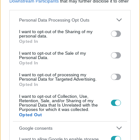
Downstream Participants
that may further disclose it to other
#
MÁRTA
#
HÁRFA
#
VILÁGSZTÁR
third parties.
#
JOHN TRAVOLTA
#
1. ÉVAD
#
8. RÉSZ
Please note that this website/app uses one or more Google
Personal Data Processing Opt Outs
services and may gather and store information including but
not limited to your visit or usage behaviour. You may click to
I want to opt-out of the Sharing of my
personal data.
grant or deny consent to Google and its third-party tags to
Opted In
use your data for below specified purposes in below Google
consent section.
I want to opt-out of the Sale of my
Personal Data.
Opted In
Népszerű
I want to opt-out of processing my
Personal Data for Targeted Advertising.
Opted In
I want to opt-out of Collection, Use,
Retention, Sale, and/or Sharing of my
Personal Data that Is Unrelated with the
Purposes for which it was collected.
Opted Out
Google consents
I want to allow Google to enable storage