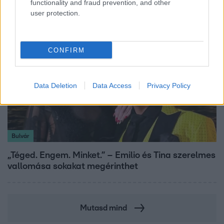
functionality and fraud prevention, and other
user protection.
CONFIRM
Data Deletion
Data Access
Privacy Policy
Bulvár
„Téged. Engem. Minket.” – Emilio és Tina szerelmes
vallomása sokakat megérinthet
Mutasd mind