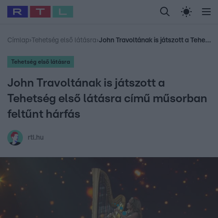
Legfrissebb
RTL Híradó
Fókusz
Sztárhírek
Randi
Celeb vagyok, me
#
Babits Marcella
#
Szellő István
#
Most Wanted
#
Gallusz Niko
Címlap
›
Tehetség első látásra
›
John Travoltának is játszott a Tehetség első látásra című műsorban feltűnt hárfás
Tehetség első látásra
John Travoltának is játszott a
Tehetség első látásra című műsorban
feltűnt hárfás
rtl.hu