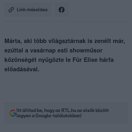
Link másolása
Márta, aki több világsztárnak is zenélt már,
ezúttal a vasárnap esti showműsor
közönségét nyűgözte le Für Elise hárfa
előadásával.
Itt állítsd be, hogy az RTL.hu az elsők között
legyen a Google-találatokban!