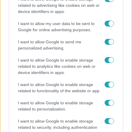
related to advertising like cookies on web or
device identifiers in apps.
Bulvár
I want to allow my user data to be sent to
Már nagymama, de a fiai is kész férfiak: friss fotón
Google for online advertising purposes.
Szandi fiai
I want to allow Google to send me
personalized advertising.
I want to allow Google to enable storage
related to analytics like cookies on web or
device identifiers in apps.
I want to allow Google to enable storage
related to functionality of the website or app.
I want to allow Google to enable storage
related to personalization.
Bulvár
I want to allow Google to enable storage
related to security, including authentication
Veréb Tamás és felesége nagy bejelentést tettek