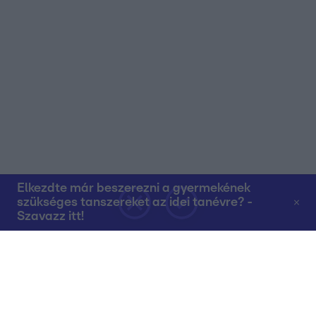
Elkezdte már beszerezni a gyermekének
szükséges tanszereket az idei tanévre? -
Szavazz itt!