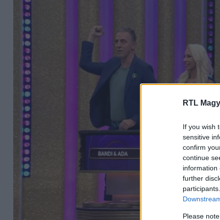
RTL Magy
If you wish 
sensitive in
confirm you
continue se
information 
further disc
participants
Downstream 
Please note