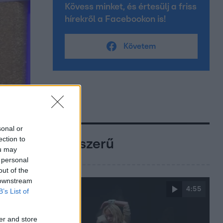
Kövess minket, és értesülj a friss
hírekről a Facebookon is!
Követem
sonal or
ection to
Népszerű
ou may
 personal
out of the
 downstream
4:55
B’s List of
er and store