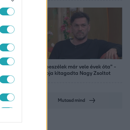
Bulvár
"Nem beszélek már vele évek óta" -
Édesapja kitagadta Nagy Zsoltot
Mutasd mind