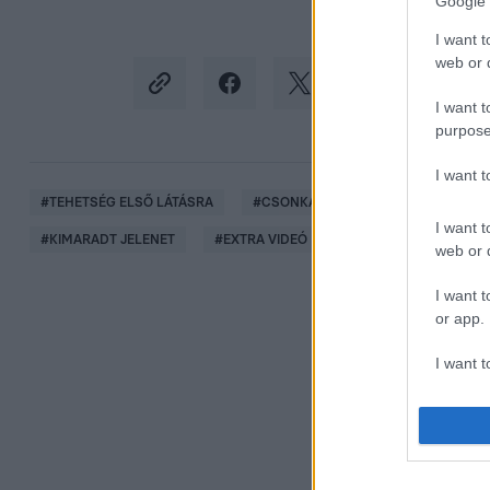
Google 
I want t
web or d
I want t
purpose
I want 
#
TEHETSÉG ELSŐ LÁTÁSRA
#
CSONKA ANDRÁS
#
EXTRA VI
I want t
#
KIMARADT JELENET
#
EXTRA VIDEÓ
web or d
I want t
or app.
I want t
I want t
authenti