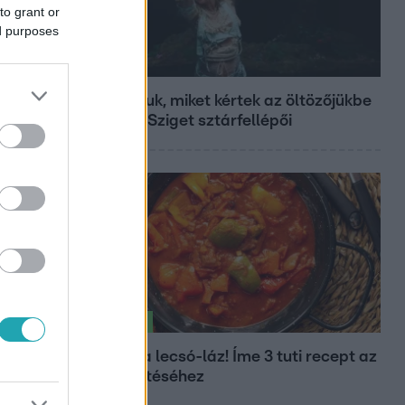
to grant or
ed purposes
Fókusz
Mutatjuk, miket kértek az öltözőjükbe
az idei Sziget sztárfellépői
Életmód
Kitört a lecsó-láz! Íme 3 tuti recept az
elkészítéséhez