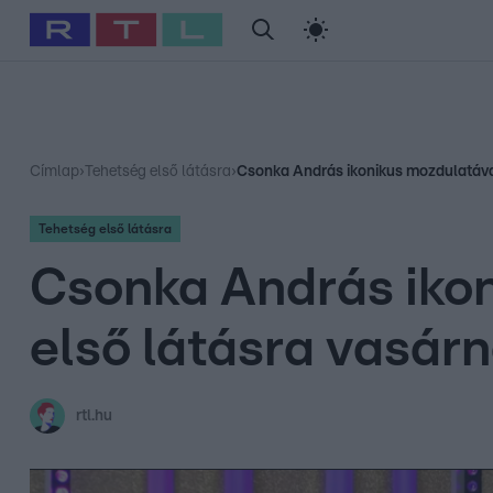
#
Babits Marcella
#
Szellő István
#
Most Wanted
#
Gallusz Ni
Címlap
›
Tehetség első látásra
›
Csonka András ikonikus mozdulatával
Tehetség első látásra
Csonka András ikon
első látásra vasár
rtl.hu