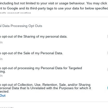
including but not limited to your visit or usage behaviour. You may click 
 to Google and its third-party tags to use your data for below specifi
ogle consent section.
l Data Processing Opt Outs
Link másolása
o opt-out of the Sharing of my personal data.
In
ese is megmutatja tehetségét. További
o opt-out of the Sale of my Personal Data.
In
hetség első látásra következő részében.
to opt-out of processing my Personal Data for Targeted
ing.
In
o opt-out of Collection, Use, Retention, Sale, and/or Sharing
ersonal Data that Is Unrelated with the Purposes for which it
között legyen a Google-találatokban!
lected.
Out