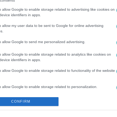
consents
o allow Google to enable storage related to advertising like cookies on
evice identifiers in apps.
o allow my user data to be sent to Google for online advertising
s.
to allow Google to send me personalized advertising.
DEÓK
#
IKONIKUS
#
DING DONG
#
1. ÉVAD
#
8. RÉSZ
o allow Google to enable storage related to analytics like cookies on
evice identifiers in apps.
o allow Google to enable storage related to functionality of the website
o allow Google to enable storage related to personalization.
o allow Google to enable storage related to security, including
CONFIRM
cation functionality and fraud prevention, and other user protection.