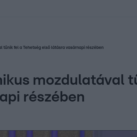
kolett
#
Időjárás
#
RTL műsor
#
Víz
#
Magyar Péter
#
Csillagjeg
 tűnik fel a Tehetség első látásra vasárnapi részében
ikus mozdulatával tű
napi részében