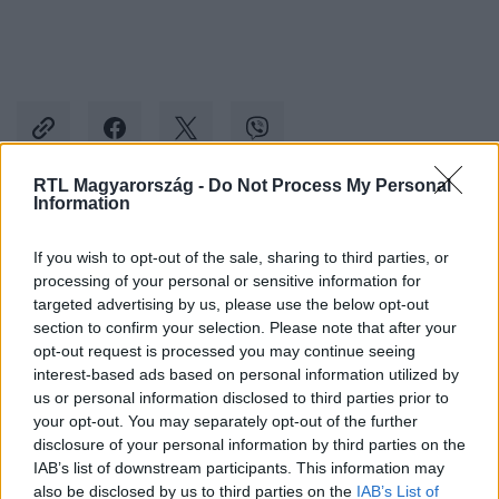
RTL Magyarország -
Do Not Process My Personal
Information
Kövess minket, és értesülj a friss hírekről a
If you wish to opt-out of the sale, sharing to third parties, or
Facebookon is!
processing of your personal or sensitive information for
targeted advertising by us, please use the below opt-out
Követem
section to confirm your selection. Please note that after your
opt-out request is processed you may continue seeing
interest-based ads based on personal information utilized by
us or personal information disclosed to third parties prior to
your opt-out. You may separately opt-out of the further
disclosure of your personal information by third parties on the
IAB’s list of downstream participants. This information may
#
TEHETSÉG ELSŐ LÁTÁSRA
#
BŰVÉSZ
#
EXTRA VIDEÓK
also be disclosed by us to third parties on the
IAB’s List of