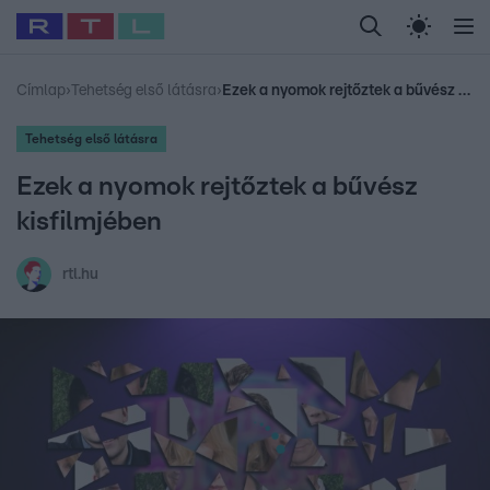
Legfrissebb
RTL Híradó
Fókusz
Sztárhírek
Randi
Celeb vagyok, me
#
Babits Marcella
#
Szellő István
#
Most Wanted
#
Gallusz Niko
Címlap
›
Tehetség első látásra
›
Ezek a nyomok rejtőztek a bűvész kisfilmjében
Tehetség első látásra
Ezek a nyomok rejtőztek a bűvész
kisfilmjében
rtl.hu