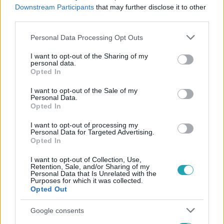
#
PUZZLE
#
NYOMOK
#
MEGFEJTÉS
#
1. ÉVAD
Downstream Participants
that may further disclose it to other
third parties.
#
7. RÉSZ
Please note that this website/app uses one or more Google
Personal Data Processing Opt Outs
services and may gather and store information including but
not limited to your visit or usage behaviour. You may click to
I want to opt-out of the Sharing of my
personal data.
grant or deny consent to Google and its third-party tags to
Opted In
use your data for below specified purposes in below Google
consent section.
I want to opt-out of the Sale of my
Personal Data.
Opted In
Népszerű
I want to opt-out of processing my
Personal Data for Targeted Advertising.
Opted In
I want to opt-out of Collection, Use,
Retention, Sale, and/or Sharing of my
Personal Data that Is Unrelated with the
Purposes for which it was collected.
Opted Out
Google consents