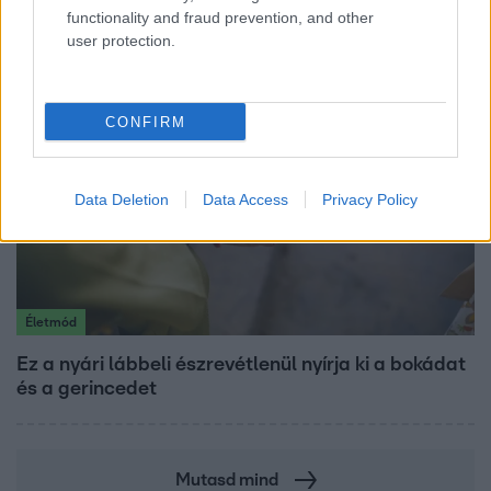
Tusupról: A medencében minden működött
functionality and fraud prevention, and other
user protection.
CONFIRM
Data Deletion
Data Access
Privacy Policy
Életmód
Ez a nyári lábbeli észrevétlenül nyírja ki a bokádat
és a gerincedet
Mutasd mind