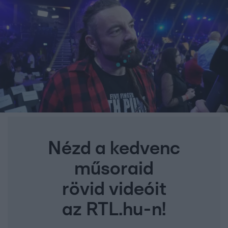
Nézd a kedvenc
műsoraid
rövid videóit
az RTL.hu-n!