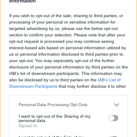
Information
legyen a Google-találatokban!
If you wish to opt-out of the sale, sharing to third parties, or
processing of your personal or sensitive information for
targeted advertising by us, please use the below opt-out
section to confirm your selection. Please note that after your
opt-out request is processed you may continue seeing
interest-based ads based on personal information utilized by
us or personal information disclosed to third parties prior to
your opt-out. You may separately opt-out of the further
disclosure of your personal information by third parties on the
IAB’s list of downstream participants. This information may
also be disclosed by us to third parties on the
IAB’s List of
Kövess minket, és értesülj a friss hírekről a
Downstream Participants
that may further disclose it to other
Facebookon is!
third parties.
Please note that this website/app uses one or more Google
Personal Data Processing Opt Outs
Követem
services and may gather and store information including but
not limited to your visit or usage behaviour. You may click to
I want to opt-out of the Sharing of my
personal data.
grant or deny consent to Google and its third-party tags to
Opted In
use your data for below specified purposes in below Google
consent section.