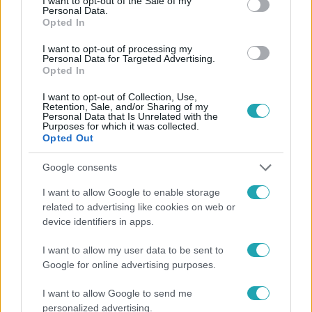
I want to opt-out of the Sale of my
Personal Data.
Opted In
#
SZTÁRBOX
#
RTL
#
EXKLUZÍV INTERJÚ
I want to opt-out of processing my
#
SIDLOVICS GÁBOR
#
TANKCSAPDA
#
ZANZIBAR
Personal Data for Targeted Advertising.
Opted In
#
SZTÁRBOX 2025
#
RING
#
BOX
I want to opt-out of Collection, Use,
Retention, Sale, and/or Sharing of my
Personal Data that Is Unrelated with the
Purposes for which it was collected.
Opted Out
Google consents
I want to allow Google to enable storage
Népszerű
related to advertising like cookies on web or
device identifiers in apps.
I want to allow my user data to be sent to
Google for online advertising purposes.
I want to allow Google to send me
personalized advertising.