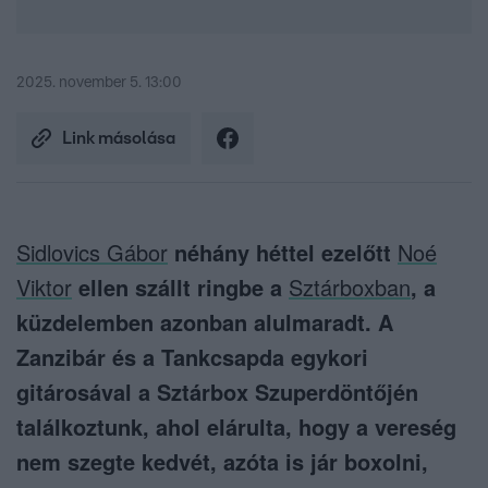
2025. november 5. 13:00
Link másolása
Sidlovics Gábor
néhány héttel ezelőtt
Noé
Viktor
ellen szállt ringbe a
Sztárboxban
, a
küzdelemben azonban alulmaradt. A
Zanzibár és a Tankcsapda egykori
gitárosával a Sztárbox Szuperdöntőjén
találkoztunk, ahol elárulta, hogy a vereség
nem szegte kedvét, azóta is jár boxolni,