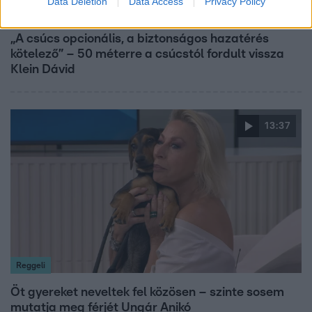
Data Deletion
Data Access
Privacy Policy
Reggeli
„A csúcs opcionális, a biztonságos hazatérés
kötelező” – 50 méterre a csúcstól fordult vissza
Klein Dávid
13:37
Reggeli
Öt gyereket neveltek fel közösen – szinte sosem
mutatja meg férjét Ungár Anikó