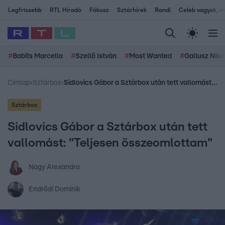
Legfrissebb
RTL Híradó
Fókusz
Sztárhírek
Randi
Celeb vagyok, me
#
Babits Marcella
#
Szellő István
#
Most Wanted
#
Gallusz Niko
Címlap
›
Sztárbox
›
Sidlovics Gábor a Sztárbox után tett vallomást: "Teljesen összeomlottam"
Sztárbox
Sidlovics Gábor a Sztárbox után tett
vallomást: "Teljesen összeomlottam"
Nagy Alexandra
Endrődi Dominik