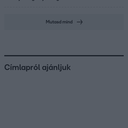
Mutasd mind
Címlapról ajánljuk