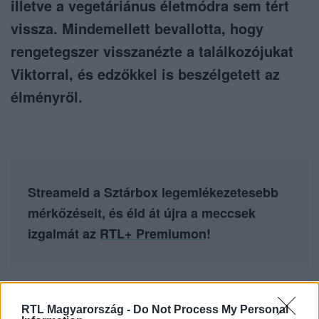
illetve a vegetáriánus életmódra sem tért
vissza. Mindemellett bevallotta, hogy
rengetegszer visszanézte a találkozójukat
Viktorral, és edzőkkel is beszélgetett az
élményről.
Streameld a Sztárbox legemlékezetesebb
mérkőzéseit, és éld át újra a meccsek
izgalmát az
RTL+ Premiumon
!
RTL Magyarország -
Do Not Process My Personal
Itt állítsd be, hogy az RTL.hu az elsők között