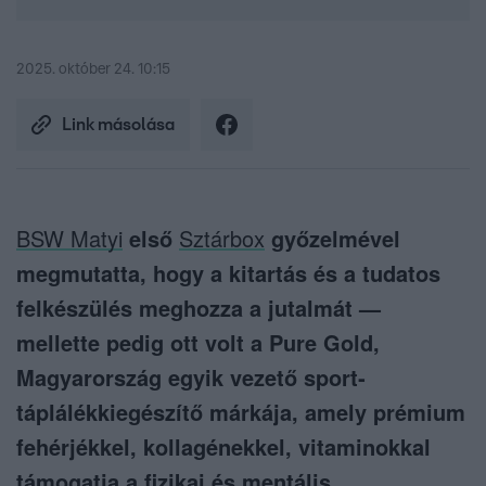
2025. október 24. 10:15
Link másolása
BSW Matyi
első
Sztárbox
győzelmével
megmutatta, hogy a kitartás és a tudatos
felkészülés meghozza a jutalmát —
mellette pedig ott volt a Pure Gold,
Magyarország egyik vezető sport­
táplálékkiegészítő márkája, amely prémium
fehérjékkel, kollagénekkel, vitaminokkal
támogatja a fizikai és mentális