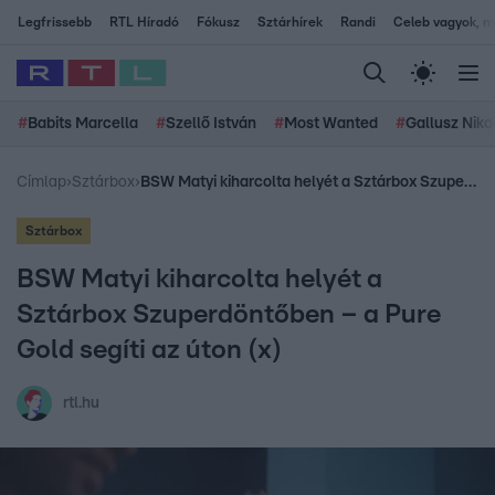
Legfrissebb
RTL Híradó
Fókusz
Sztárhírek
Randi
Celeb vagyok, me
#
Babits Marcella
#
Szellő István
#
Most Wanted
#
Gallusz Niko
Címlap
›
Sztárbox
›
BSW Matyi kiharcolta helyét a Sztárbox Szuperdöntőben – a Pure Gold segíti az úton (x)
Sztárbox
BSW Matyi kiharcolta helyét a
Sztárbox Szuperdöntőben – a Pure
Gold segíti az úton (x)
rtl.hu