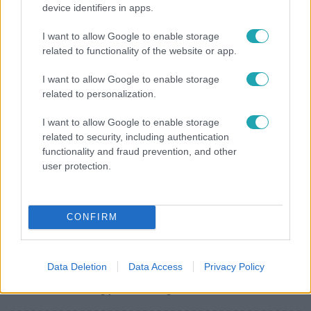
device identifiers in apps.
Időjárás
I want to allow Google to enable storage
Tovább erősödik az El Niño – fokozhatja a hazai
related to functionality of the website or app.
hőséget és aszályt?
I want to allow Google to enable storage
related to personalization.
6:00
I want to allow Google to enable storage
related to security, including authentication
functionality and fraud prevention, and other
user protection.
CONFIRM
Fókusz
Data Deletion
Data Access
Privacy Policy
Miért sújtja Magyarországot a meteorológusok
által vártnál nagyobb hőség?