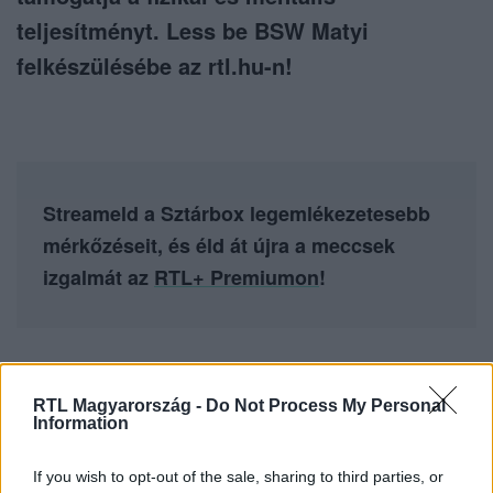
teljesítményt. Less be BSW Matyi
felkészülésébe az rtl.hu-n!
Streameld a Sztárbox legemlékezetesebb
mérkőzéseit, és éld át újra a meccsek
izgalmát az
RTL+ Premiumon
!
Itt állítsd be, hogy az RTL.hu az elsők között
RTL Magyarország -
Do Not Process My Personal
legyen a Google-találatokban!
Information
If you wish to opt-out of the sale, sharing to third parties, or