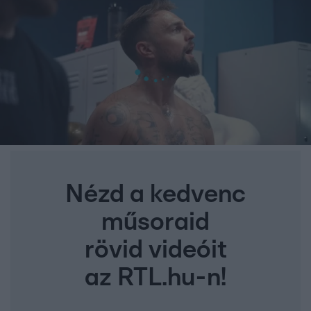
Nézd a kedvenc
műsoraid
rövid videóit
az RTL.hu-n!