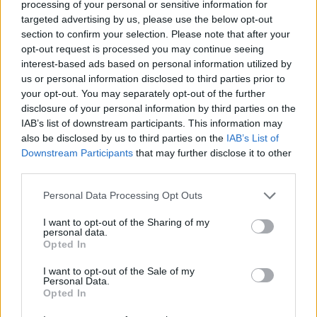
processing of your personal or sensitive information for
targeted advertising by us, please use the below opt-out
section to confirm your selection. Please note that after your
opt-out request is processed you may continue seeing
interest-based ads based on personal information utilized by
us or personal information disclosed to third parties prior to
your opt-out. You may separately opt-out of the further
disclosure of your personal information by third parties on the
IAB’s list of downstream participants. This information may
also be disclosed by us to third parties on the
IAB’s List of
Kövess minket, és értesülj a friss hírekről a
Downstream Participants
that may further disclose it to other
Facebookon is!
third parties.
Please note that this website/app uses one or more Google
Követem
Personal Data Processing Opt Outs
services and may gather and store information including but
not limited to your visit or usage behaviour. You may click to
I want to opt-out of the Sharing of my
personal data.
grant or deny consent to Google and its third-party tags to
Opted In
use your data for below specified purposes in below Google
consent section.
I want to opt-out of the Sale of my
Personal Data.
#
SZTÁRBOX
#
RTL
#
SZTÁRBOX 2025
Opted In
#
BSW MATYI
#
PUREGOLD
#
PURE GOLD
#
BOKSZ