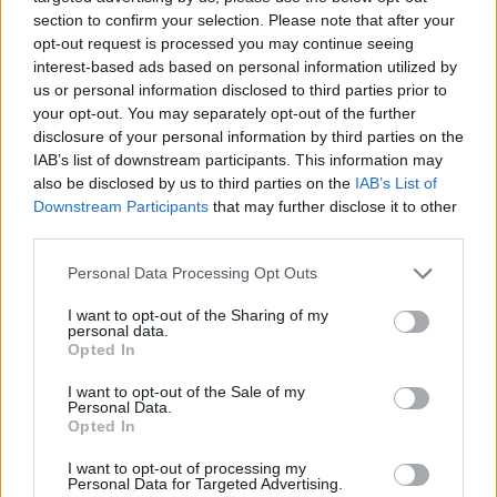
section to confirm your selection. Please note that after your
opt-out request is processed you may continue seeing
interest-based ads based on personal information utilized by
Kövess minket, és értesülj a friss hírekről a
us or personal information disclosed to third parties prior to
Facebookon is!
your opt-out. You may separately opt-out of the further
disclosure of your personal information by third parties on the
IAB’s list of downstream participants. This information may
Követem
also be disclosed by us to third parties on the
IAB’s List of
Downstream Participants
that may further disclose it to other
third parties.
Please note that this website/app uses one or more Google
Personal Data Processing Opt Outs
services and may gather and store information including but
#
SZTÁRBOX
#
RTL
#
EXKLUZÍV INTERJÚ
not limited to your visit or usage behaviour. You may click to
I want to opt-out of the Sharing of my
personal data.
grant or deny consent to Google and its third-party tags to
Opted In
#
EXTRA VIDEÓK
#
GÁSPÁR EVELIN
#
GYŐZIKE
use your data for below specified purposes in below Google
consent section.
#
SZTÁRBOX 2025
#
SZTÁRBOX SZEREPLŐ
I want to opt-out of the Sale of my
Personal Data.
Opted In
#
BERNÁTH ODETT
#
GYŐZIKE INTERJÚ
I want to opt-out of processing my
Personal Data for Targeted Advertising.