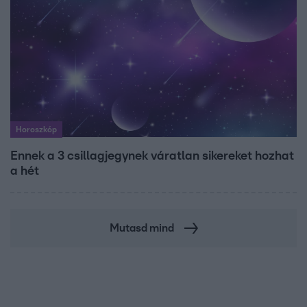
Horoszkóp
Ennek a 3 csillagjegynek váratlan sikereket hozhat
a hét
Mutasd mind