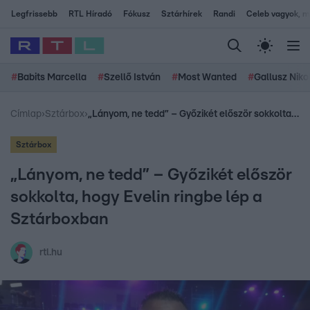
Legfrissebb
RTL Híradó
Fókusz
Sztárhírek
Randi
Celeb vagyok, me
#
Babits Marcella
#
Szellő István
#
Most Wanted
#
Gallusz Niko
Címlap
›
Sztárbox
›
„Lányom, ne tedd” – Győzikét először sokkolta, hogy Evelin ringbe lép a Sztárboxban
Sztárbox
„Lányom, ne tedd” – Győzikét először
sokkolta, hogy Evelin ringbe lép a
Sztárboxban
rtl.hu