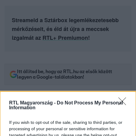
Streameld a Sztárbox legemlékezetesebb
mérkőzéseit, és éld át újra a meccsek
izgalmát az
RTL+ Premiumon
!
Itt állítsd be, hogy az RTL.hu az elsők között
legyen a Google-találatokban!
RTL Magyarország -
Do Not Process My Personal
Information
If you wish to opt-out of the sale, sharing to third parties, or
processing of your personal or sensitive information for
targeted advertising by us, please use the below opt-out