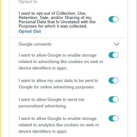
Opted In
I want to opt-out of Collection, Use,
Retention, Sale, and/or Sharing of my
Personal Data that Is Unrelated with the
Purposes for which it was collected.
Opted Out
Népszerű
Google consents
I want to allow Google to enable storage
related to advertising like cookies on web or
0:30
device identifiers in apps.
I want to allow my user data to be sent to
Google for online advertising purposes.
I want to allow Google to send me
personalized advertising.
I want to allow Google to enable storage
Most Wanted - A hajsza
related to analytics like cookies on web or
device identifiers in apps.
Lakossági felhívás – Megvan, kik a Most Wanted