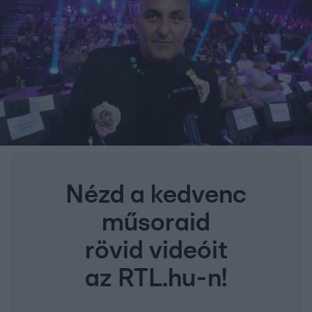
Nézd a kedvenc
műsoraid
rövid videóit
az RTL.hu-n!