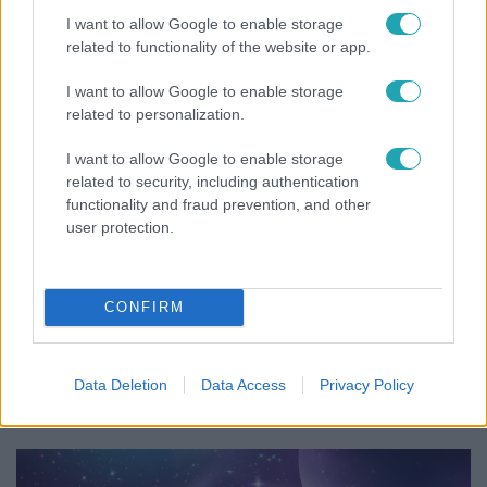
celebbűnözői, újra indul az országos Hajsza!
I want to allow Google to enable storage
related to functionality of the website or app.
I want to allow Google to enable storage
related to personalization.
I want to allow Google to enable storage
related to security, including authentication
functionality and fraud prevention, and other
user protection.
CONFIRM
Életmód
Ezt sokan nem tudják: Ennyibe kerül valójában, ha
Data Deletion
Data Access
Privacy Policy
egész nap megy a klíma