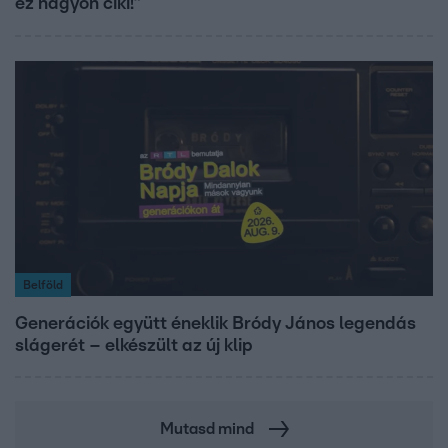
ez nagyon ciki!”
Belföld
Generációk együtt éneklik Bródy János legendás
slágerét – elkészült az új klip
Mutasd mind