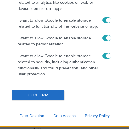
related to analytics like cookies on web or
device identifiers in apps.
Fókusz
I want to allow Google to enable storage
Mindössze 214-en élnek a borsodi zsákfaluban,
related to functionality of the website or app.
ahol egyetlen játszótér jelenti a nyári szünetet
I want to allow Google to enable storage
related to personalization.
I want to allow Google to enable storage
related to security, including authentication
functionality and fraud prevention, and other
user protection.
CONFIRM
Bulvár
Data Deletion
Data Access
Privacy Policy
A fiataloknak üzent Majka: „Hagyjátok ezt abba,