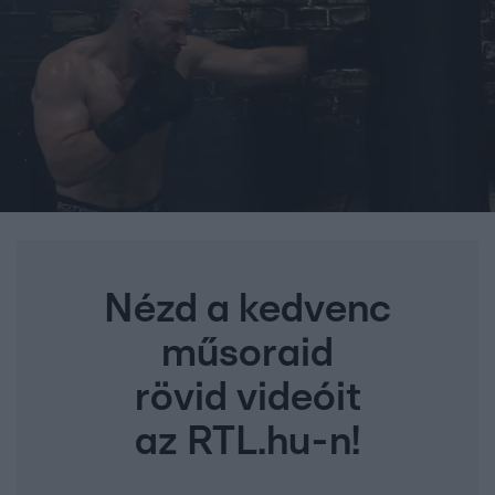
Nézd a kedvenc
műsoraid
rövid videóit
az RTL.hu-n!