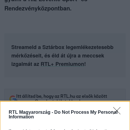
Rendezvényközpontban.
Streameld a Sztárbox legemlékezetesebb
mérkőzéseit, és éld át újra a meccsek
izgalmát az
RTL+ Premiumon
!
Itt állítsd be, hogy az RTL.hu az elsők között
legyen a Google-találatokban!
RTL Magyarország -
Do Not Process My Personal
Information