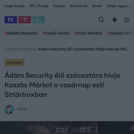
Legfrissebb
RTL Híradó
Fókusz
Sztárhírek
Randi
Celeb vagyok, me
#
Babits Marcella
#
Szellő István
#
Most Wanted
#
Gallusz Niko
Címlap
›
Sztárbox
›
Ádám Security élő szócsatára hívja Kaszás Márkot a vasárnap esti Sztárboxban
Sztárbox
Ádám Security élő szócsatára hívja
Kaszás Márkot a vasárnap esti
Sztárboxban
rtl.hu