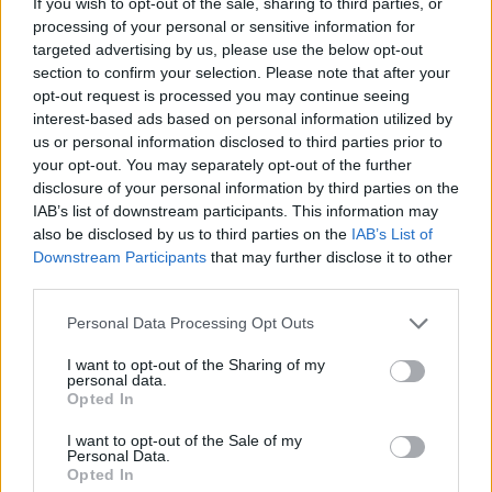
If you wish to opt-out of the sale, sharing to third parties, or
processing of your personal or sensitive information for
targeted advertising by us, please use the below opt-out
section to confirm your selection. Please note that after your
opt-out request is processed you may continue seeing
interest-based ads based on personal information utilized by
us or personal information disclosed to third parties prior to
your opt-out. You may separately opt-out of the further
Kövess minket, és értesülj a friss hírekről a
disclosure of your personal information by third parties on the
Facebookon is!
IAB’s list of downstream participants. This information may
also be disclosed by us to third parties on the
IAB’s List of
Downstream Participants
that may further disclose it to other
Követem
third parties.
Please note that this website/app uses one or more Google
Personal Data Processing Opt Outs
services and may gather and store information including but
not limited to your visit or usage behaviour. You may click to
I want to opt-out of the Sharing of my
personal data.
grant or deny consent to Google and its third-party tags to
Opted In
use your data for below specified purposes in below Google
#
SZTÁRBOX
#
RTL
#
EXKLUZÍV INTERJÚ
consent section.
I want to opt-out of the Sale of my
#
RIZ LEVENTE SPORT- ÉS RENDEZVÉNYKÖZPONT
Personal Data.
Opted In
#
BUDAPEST
#
SZTÁRBOX 2025
#
KASZÁS MÁRK