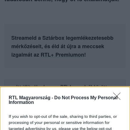
Streameld a Sztárbox legemlékezetesebb
mérkőzéseit, és éld át újra a meccsek
izgalmát az
RTL+ Premiumon
!
Itt állítsd be, hogy az RTL.hu az elsők között
legyen a Google-találatokban!
RTL Magyarország -
Do Not Process My Personal
Information
If you wish to opt-out of the sale, sharing to third parties, or
processing of your personal or sensitive information for
targeted advertising by us, please use the below opt-out