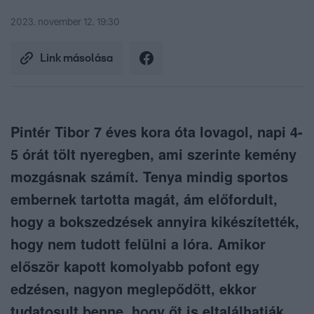
2023. november 12. 19:30
Link másolása
Pintér Tibor 7 éves kora óta lovagol, napi 4-
5 órát tölt nyeregben, ami szerinte kemény
mozgásnak számít. Tenya mindig sportos
embernek tartotta magát, ám előfordult,
hogy a bokszedzések annyira kikészítették,
hogy nem tudott felülni a lóra. Amikor
először kapott komolyabb pofont egy
edzésen, nagyon meglepődött, ekkor
tudatosult benne, hogy őt is eltalálhatják.