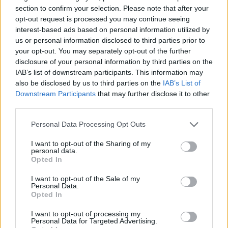
section to confirm your selection. Please note that after your
opt-out request is processed you may continue seeing
interest-based ads based on personal information utilized by
us or personal information disclosed to third parties prior to
your opt-out. You may separately opt-out of the further
disclosure of your personal information by third parties on the
Kövess minket, és értesülj a friss hírekről a
IAB’s list of downstream participants. This information may
Facebookon is!
also be disclosed by us to third parties on the
IAB’s List of
Downstream Participants
that may further disclose it to other
third parties.
Követem
Please note that this website/app uses one or more Google
Personal Data Processing Opt Outs
services and may gather and store information including but
not limited to your visit or usage behaviour. You may click to
I want to opt-out of the Sharing of my
personal data.
grant or deny consent to Google and its third-party tags to
Opted In
use your data for below specified purposes in below Google
consent section.
#
SZTÁRBOX
#
VIDEÓ
#
ADÁSRÉSZLETEK
I want to opt-out of the Sale of my
Personal Data.
#
PINTÉR TIBOR
#
FELKÉSZÜLÉS
#
BOKSZ
Opted In
I want to opt-out of processing my
Personal Data for Targeted Advertising.