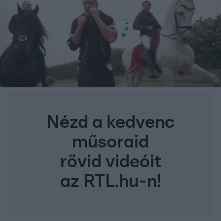
Nézd a kedvenc
műsoraid
rövid videóit
az RTL.hu-n!