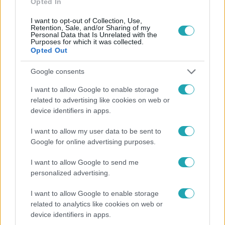
Opted In
I want to opt-out of Collection, Use,
Retention, Sale, and/or Sharing of my
Personal Data that Is Unrelated with the
Purposes for which it was collected.
Opted Out
Népszerű
Google consents
I want to allow Google to enable storage
related to advertising like cookies on web or
13:37
device identifiers in apps.
I want to allow my user data to be sent to
Google for online advertising purposes.
I want to allow Google to send me
personalized advertising.
I want to allow Google to enable storage
Reggeli
related to analytics like cookies on web or
device identifiers in apps.
Öt gyereket neveltek fel közösen – szinte sosem