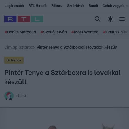
Legfrissebb
RTL Híradó
Fókusz
Sztárhírek
Randi
Celeb vagyok, me
#
Babits Marcella
#
Szellő István
#
Most Wanted
#
Gallusz Niko
Címlap
›
Sztárbox
›
Pintér Tenya a Sztárboxra is lovakkal készült
Sztárbox
Pintér Tenya a Sztárboxra is lovakkal
készült
rtl.hu