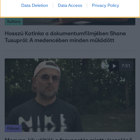
Data Deletion
Data Access
Privacy Policy
Kultúra
Hosszú Katinka a dokumentumfilmjében Shane
Tusupról: A medencében minden működött
7:51
Fókusz