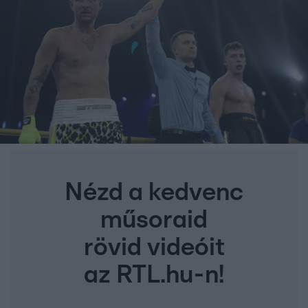
Nézd a kedvenc
műsoraid
rövid videóit
az RTL.hu-n!