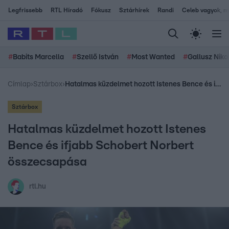
Legfrissebb
RTL Híradó
Fókusz
Sztárhírek
Randi
Celeb vagyok, me
#
Babits Marcella
#
Szellő István
#
Most Wanted
#
Gallusz Niko
Címlap
›
Sztárbox
›
Hatalmas küzdelmet hozott Istenes Bence és ifjabb Schobert Norbert összecsapása
Sztárbox
Hatalmas küzdelmet hozott Istenes
Bence és ifjabb Schobert Norbert
összecsapása
rtl.hu