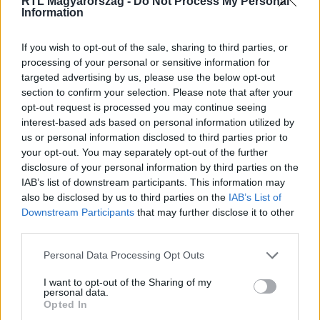
RTL Magyarország -
Do Not Process My Personal
Information
Itt állítsd be, hogy az RTL.hu az elsők között
legyen a Google-találatokban!
If you wish to opt-out of the sale, sharing to third parties, or
processing of your personal or sensitive information for
targeted advertising by us, please use the below opt-out
section to confirm your selection. Please note that after your
opt-out request is processed you may continue seeing
interest-based ads based on personal information utilized by
us or personal information disclosed to third parties prior to
your opt-out. You may separately opt-out of the further
disclosure of your personal information by third parties on the
IAB’s list of downstream participants. This information may
also be disclosed by us to third parties on the
IAB’s List of
Downstream Participants
that may further disclose it to other
third parties.
Kövess minket, és értesülj a friss hírekről a
Facebookon is!
Please note that this website/app uses one or more Google
Personal Data Processing Opt Outs
services and may gather and store information including but
not limited to your visit or usage behaviour. You may click to
I want to opt-out of the Sharing of my
Követem
personal data.
grant or deny consent to Google and its third-party tags to
Opted In
use your data for below specified purposes in below Google