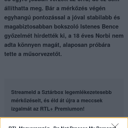
állíthatta meg. Bár a mérkőzés végén
egyhangú pontozással a jóval stabilabb és
magabiztosabban bokszoló Istenes Bence
győzelmét hirdették ki, a 18 éves Norbi nem
adta könnyen magát, alaposan próbára
tette a műsorvezetőt.
Streameld a Sztárbox legemlékezetesebb
mérkőzéseit, és éld át újra a meccsek
izgalmát az
RTL+ Premiumon
!