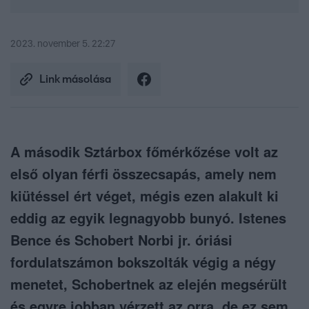
2023. november 5. 22:27
Link másolása
A második Sztárbox főmérkőzése volt az
első olyan férfi összecsapás, amely nem
kiütéssel ért véget, mégis ezen alakult ki
eddig az egyik legnagyobb bunyó. Istenes
Bence és Schobert Norbi jr. óriási
fordulatszámon bokszolták végig a négy
menetet, Schobertnek az elején megsérült
és egyre jobban vérzett az orra, de ez sem