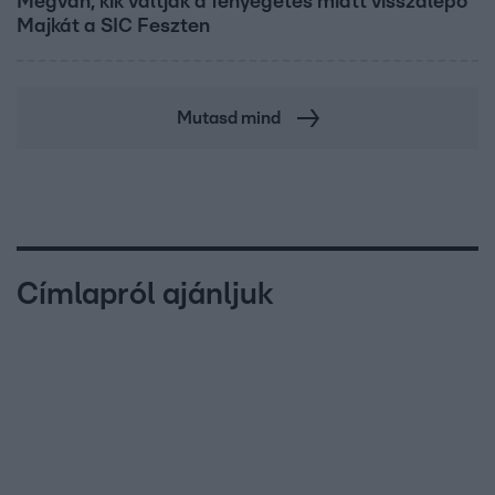
Megvan, kik váltják a fenyegetés miatt visszalépő
Majkát a SIC Feszten
Mutasd mind
Címlapról ajánljuk