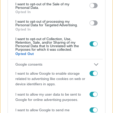
consent section.
I want to opt-out of the Sale of my
Personal Data.
Opted In
I want to opt-out of processing my
#
SZTÁRBOX
#
VIDEÓ
#
ISTENES BENCE
Personal Data for Targeted Advertising.
Opted In
#
ADÁSRÉSZLETEK
#
MÉRKŐZÉS
#
BOKSZ
I want to opt-out of Collection, Use,
#
SPORT
#
IFJ. SCHOBERT NORBERT
Retention, Sale, and/or Sharing of my
Personal Data that Is Unrelated with the
Purposes for which it was collected.
Opted Out
Google consents
I want to allow Google to enable storage
related to advertising like cookies on web or
Népszerű
device identifiers in apps.
I want to allow my user data to be sent to
Google for online advertising purposes.
I want to allow Google to send me