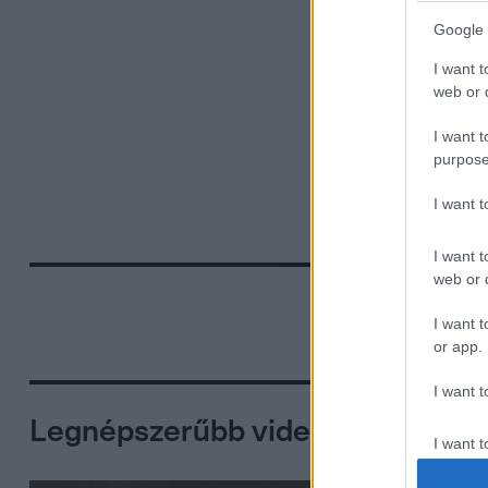
Google 
I want t
web or d
I want t
purpose
I want 
I want t
web or d
I want t
or app.
I want t
Legnépszerűbb videók
I want t
authenti