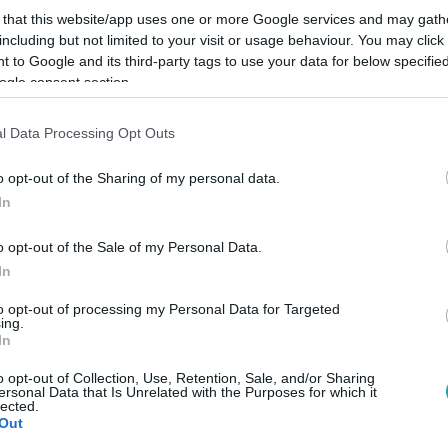
 that this website/app uses one or more Google services and may gath
including but not limited to your visit or usage behaviour. You may click 
 to Google and its third-party tags to use your data for below specifi
ogle consent section.
l Data Processing Opt Outs
d jó első benyomást tenni másokra, önfejű
o opt-out of the Sharing of my personal data.
In
tika, fizikai erő
o opt-out of the Sale of my Personal Data.
In
st, önbizalomnövelést.
to opt-out of processing my Personal Data for Targeted
ing.
In
éniség, őszinte, kitartó
o opt-out of Collection, Use, Retention, Sale, and/or Sharing
ersonal Data that Is Unrelated with the Purposes for which it
lected.
Out