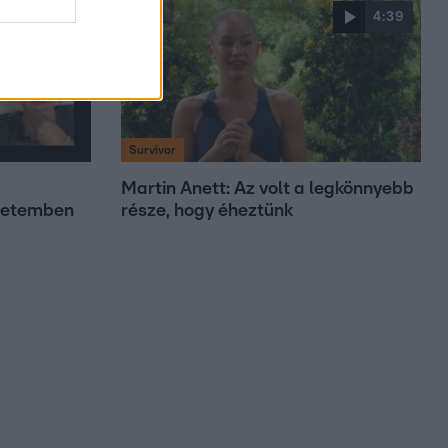
3:59
4:39
Survivor
Martin Anett: Az volt a legkönnyebb
életemben
része, hogy éheztünk