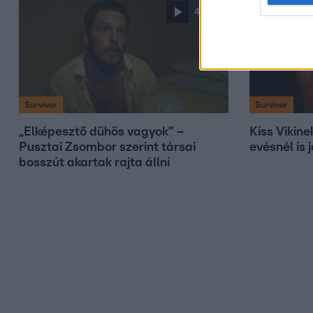
4:00
Survivor
Survivor
„Elképesztő dühös vagyok” –
Kiss Vikin
Pusztai Zsombor szerint társai
evésnél is 
bosszút akartak rajta állni