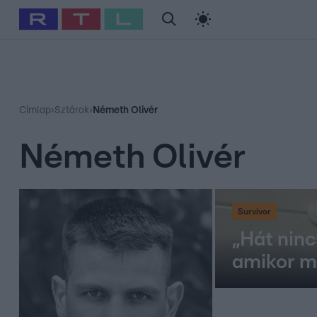
#
Babits Marcella
#
Szellő István
#
Most Wanted
#
Gallusz Ni
Címlap
›
Sztárok
›
Németh Olivér
Németh Olivér
Survivor
„Hát nin
amikor m