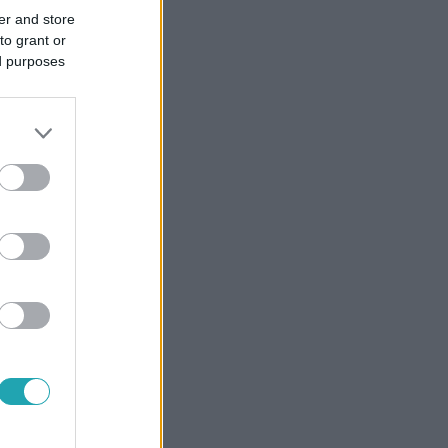
er and store
to grant or
ed purposes