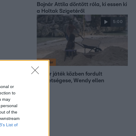
Bojnár Attila döntött róla, ki essen ki
a Holtak Szigetéről
5:00
Survivor
Olivér játék közben fordult
szövetségese, Wendy ellen
sonal or
ection to
ou may
 personal
out of the
 downstream
B’s List of