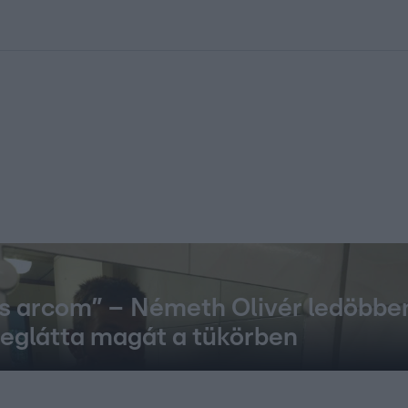
kolett
#
Időjárás
#
RTL műsor
#
Víz
#
Magyar Péter
#
Csillagjeg
cs arcom” – Németh Olivér ledöbben
eglátta magát a tükörben