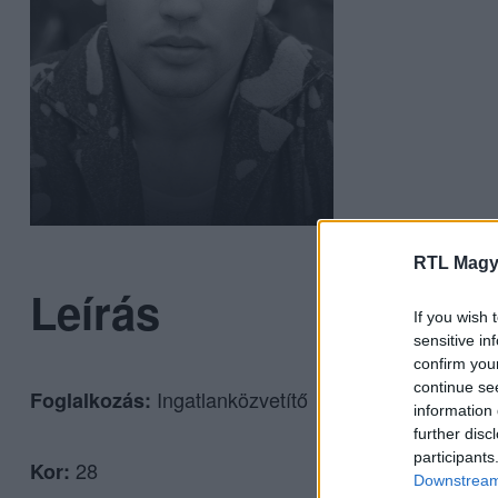
RTL Magy
Leírás
If you wish 
sensitive in
confirm you
continue se
Ingatlanközvetítő
Foglalkozás:
information 
further disc
participants
28
Kor:
Downstream 