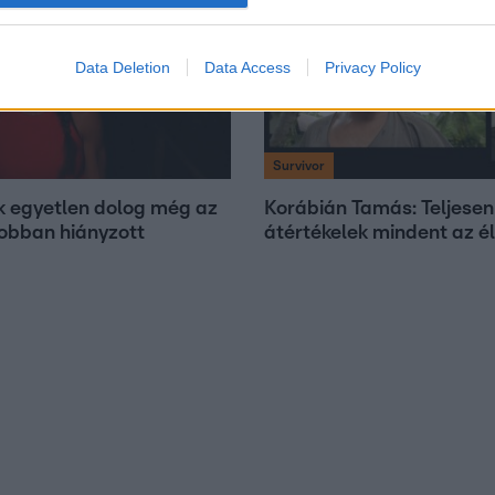
2:38
Data Deletion
Data Access
Privacy Policy
Survivor
ek egyetlen dolog még az
Korábián Tamás: Teljesen
jobban hiányzott
átértékelek mindent az 