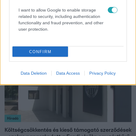
I want to allow Google to enable storage
Bulvár
related to security, including authentication
functionality and fraud prevention, and other
"Hatalmas viharban" - így zajlott Hegyi Barbara
user protection.
és Zorán első randija
CONFIRM
2:56
Data Deletion
Data Access
Privacy Policy
Híradó
Költségcsökkentés és kieső támogató szerződések