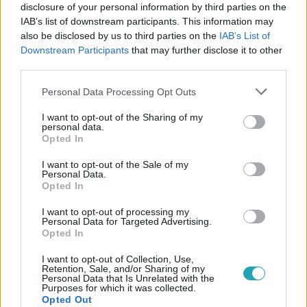
disclosure of your personal information by third parties on the
IAB’s list of downstream participants. This information may
also be disclosed by us to third parties on the
IAB’s List of
#
SURVIVOR
#
VIDEÓ
#
ADÁSRÉSZLETEK
Downstream Participants
that may further disclose it to other
third parties.
#
ALBERT ZERA
#
KISS VIKTÓRIA
#
WENDY PEREZ
Please note that this website/app uses one or more Google
Personal Data Processing Opt Outs
#
JARAKAY
#
CSÁBÍTÁS
services and may gather and store information including but
not limited to your visit or usage behaviour. You may click to
I want to opt-out of the Sharing of my
personal data.
grant or deny consent to Google and its third-party tags to
Opted In
use your data for below specified purposes in below Google
consent section.
I want to opt-out of the Sale of my
Personal Data.
Opted In
Népszerű
I want to opt-out of processing my
Personal Data for Targeted Advertising.
Opted In
I want to opt-out of Collection, Use,
Retention, Sale, and/or Sharing of my
Personal Data that Is Unrelated with the
Purposes for which it was collected.
Opted Out