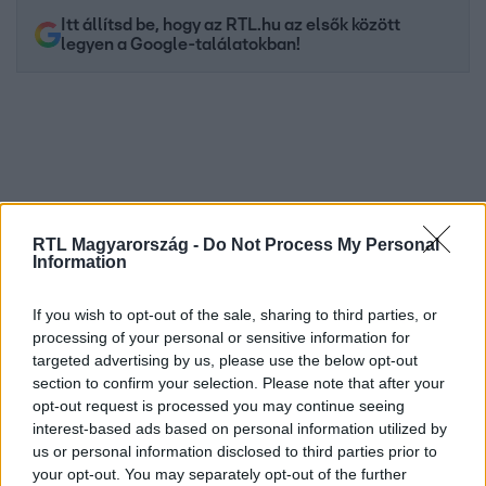
Itt állítsd be, hogy az RTL.hu az elsők között
legyen a Google-találatokban!
RTL Magyarország -
Do Not Process My Personal
Information
If you wish to opt-out of the sale, sharing to third parties, or
Kövess minket, és értesülj a friss hírekről a
processing of your personal or sensitive information for
Facebookon is!
targeted advertising by us, please use the below opt-out
section to confirm your selection. Please note that after your
opt-out request is processed you may continue seeing
Követem
interest-based ads based on personal information utilized by
us or personal information disclosed to third parties prior to
your opt-out. You may separately opt-out of the further