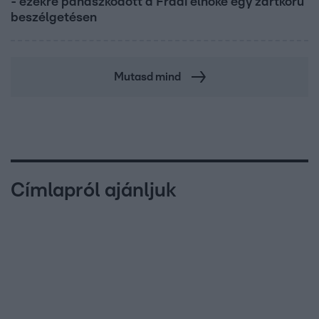
- ezekre panaszkodott a Fradi elnöke egy zártkörű
beszélgetésen
Mutasd mind
Címlapról ajánljuk