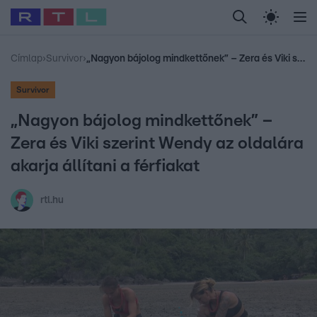
Legfrissebb
RTL Híradó
Fókusz
Sztárhírek
Randi
Celeb vagyok, me
#
Babits Marcella
#
Szellő István
#
Most Wanted
#
Gallusz Niko
Címlap
›
Survivor
›
„Nagyon bájolog mindkettőnek” – Zera és Viki szerint Wendy az oldalára akarja állítani a férfiakat
Survivor
„Nagyon bájolog mindkettőnek” –
Zera és Viki szerint Wendy az oldalára
akarja állítani a férfiakat
rtl.hu