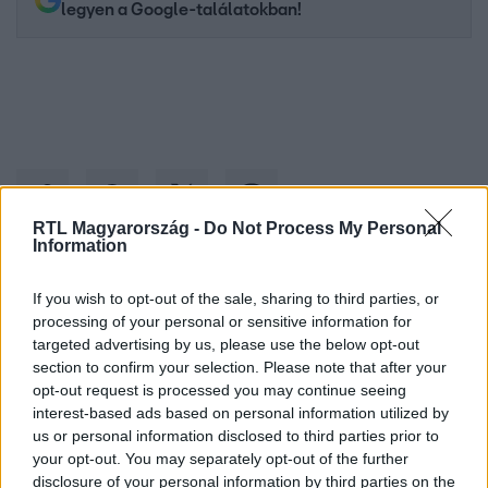
legyen a Google-találatokban!
RTL Magyarország -
Do Not Process My Personal
Information
Kövess minket, és értesülj a friss hírekről a
If you wish to opt-out of the sale, sharing to third parties, or
processing of your personal or sensitive information for
Facebookon is!
targeted advertising by us, please use the below opt-out
section to confirm your selection. Please note that after your
Követem
opt-out request is processed you may continue seeing
interest-based ads based on personal information utilized by
us or personal information disclosed to third parties prior to
your opt-out. You may separately opt-out of the further
disclosure of your personal information by third parties on the