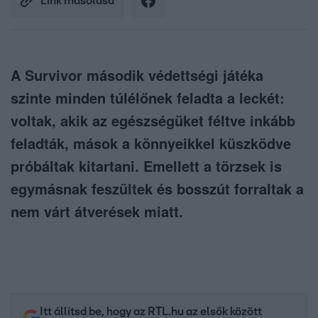
Link másolása
A Survivor második védettségi játéka
szinte minden túlélőnek feladta a leckét:
voltak, akik az egészségüket féltve inkább
feladták, mások a könnyeikkel küszködve
próbáltak kitartani. Emellett a törzsek is
egymásnak feszültek és bosszút forraltak a
nem várt átverések miatt.
Itt állítsd be, hogy az RTL.hu az elsők között