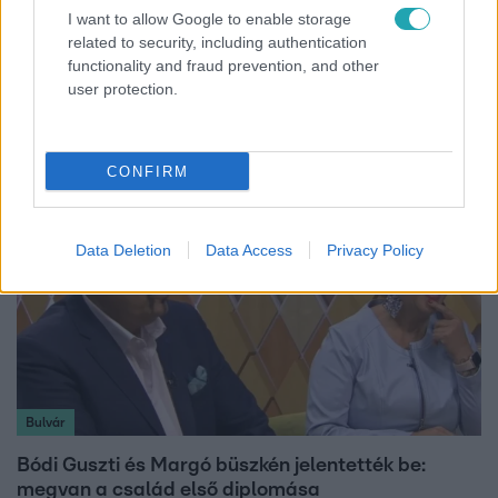
I want to allow Google to enable storage
related to security, including authentication
Életmód
functionality and fraud prevention, and other
Minden nyáron ezt a receptet keresik: így lesz
user protection.
tökéletes a kovászos uborka
CONFIRM
Data Deletion
Data Access
Privacy Policy
Bulvár
Bódi Guszti és Margó büszkén jelentették be:
megvan a család első diplomása