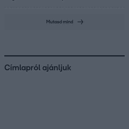
Mutasd mind
Címlapról ajánljuk