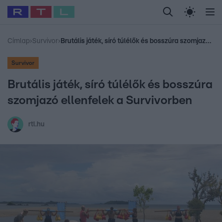
Legfrissebb
RTL Híradó
Fókusz
Sztárhírek
Randi
Celeb vagyok, me
#
Babits Marcella
#
Szellő István
#
Most Wanted
#
Gallusz Niko
Címlap
›
Survivor
›
Brutális játék, síró túlélők és bosszúra szomjazó ellenfelek a Survivorben
Survivor
Brutális játék, síró túlélők és bosszúra
szomjazó ellenfelek a Survivorben
rtl.hu