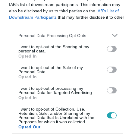
IAB’s list of downstream participants. This information may
also be disclosed by us to third parties on the
IAB’s List of
#
SURVIVOR
#
ÖSSZEFOGLALÓ
#
8. RÉSZ
Downstream Participants
that may further disclose it to other
#
VÉDETTSÉGI JÁTÉK
#
BUHAWI
#
KARAGATAN
third parties.
#
JARAKAY
#
SÍRÁS
#
FELADÁS
#
BOSSZÚ
Please note that this website/app uses one or more Google
Personal Data Processing Opt Outs
services and may gather and store information including but
not limited to your visit or usage behaviour. You may click to
I want to opt-out of the Sharing of my
personal data.
grant or deny consent to Google and its third-party tags to
Opted In
use your data for below specified purposes in below Google
consent section.
I want to opt-out of the Sale of my
Personal Data.
Opted In
Népszerű
I want to opt-out of processing my
Personal Data for Targeted Advertising.
Opted In
I want to opt-out of Collection, Use,
14:09
Retention, Sale, and/or Sharing of my
Personal Data that Is Unrelated with the
Purposes for which it was collected.
Opted Out