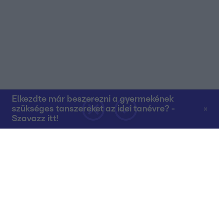
Elkezdte már beszerezni a gyermekének
szükséges tanszereket az idei tanévre? -
Szavazz itt!