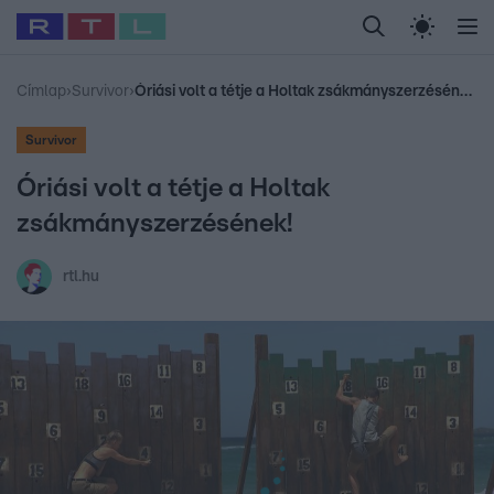
Legfrissebb
RTL Híradó
Fókusz
Sztárhírek
Randi
Celeb vagyok, me
#
Babits Marcella
#
Szellő István
#
Most Wanted
#
Gallusz Niko
Címlap
›
Survivor
›
Óriási volt a tétje a Holtak zsákmányszerzésének!
Survivor
Óriási volt a tétje a Holtak
zsákmányszerzésének!
rtl.hu