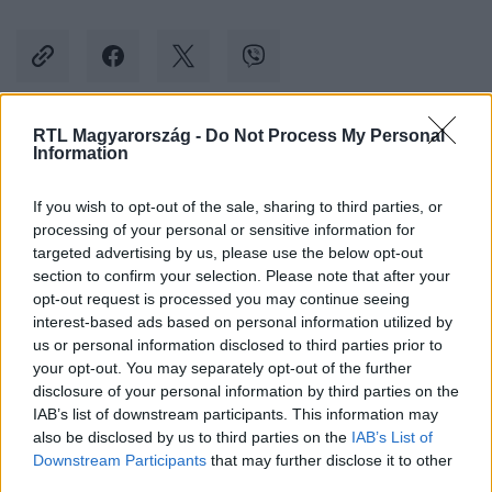
RTL Magyarország -
Do Not Process My Personal
Information
Kövess minket, és értesülj a friss hírekről a
Facebookon is!
If you wish to opt-out of the sale, sharing to third parties, or
processing of your personal or sensitive information for
Követem
targeted advertising by us, please use the below opt-out
section to confirm your selection. Please note that after your
opt-out request is processed you may continue seeing
interest-based ads based on personal information utilized by
us or personal information disclosed to third parties prior to
your opt-out. You may separately opt-out of the further
disclosure of your personal information by third parties on the
#
SURVIVOR
#
ADÁSRÉSZLETEK
#
27. RÉSZ
IAB’s list of downstream participants. This information may
#
HOLTAK SZIGETE
#
PÁRBAJ
#
FAL
#
SZÁMOK
also be disclosed by us to third parties on the
IAB’s List of
Downstream Participants
that may further disclose it to other
#
ZSÁKMÁNYSZERZÉS
#
RTL
#
RTL KLUB
third parties.