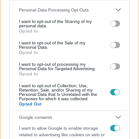
Please note that this website/app uses one or more Google
Personal Data Processing Opt Outs
services and may gather and store information including but
not limited to your visit or usage behaviour. You may click to
I want to opt-out of the Sharing of my
personal data.
grant or deny consent to Google and its third-party tags to
Opted In
use your data for below specified purposes in below Google
consent section.
I want to opt-out of the Sale of my
Népszerű
Personal Data.
Opted In
I want to opt-out of processing my
Personal Data for Targeted Advertising.
Opted In
I want to opt-out of Collection, Use,
Retention, Sale, and/or Sharing of my
Personal Data that Is Unrelated with the
Purposes for which it was collected.
Opted Out
Google consents
I want to allow Google to enable storage
related to advertising like cookies on web or
Bulvár