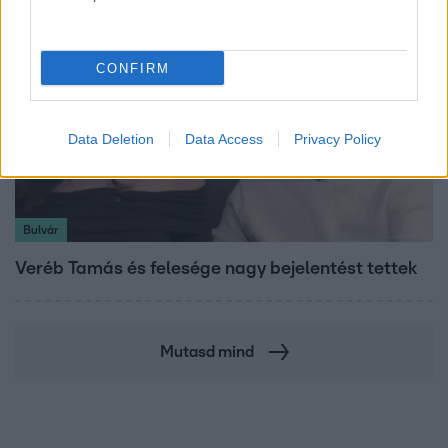
CONFIRM
Data Deletion
Data Access
Privacy Policy
Bulvár
Veréb Tamás és felesége nagy bejelentést tettek
Mutasd mind