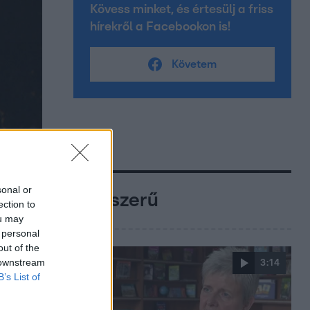
Kövess minket, és értesülj a friss
hírekről a Facebookon is!
Követem
sonal or
Népszerű
ection to
ou may
 personal
out of the
 downstream
3:14
B’s List of