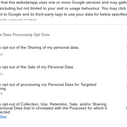
 that this website/app uses one or more Google services and may gath
including but not limited to your visit or usage behaviour. You may click 
 to Google and its third-party tags to use your data for below specifi
ogle consent section.
Link másolása
l Data Processing Opt Outs
o opt-out of the Sharing of my personal data.
In
gi játékot elvesztő Ibon törzs tartotta meg,
o opt-out of the Sale of my Personal Data.
életet jelentő fáklyáját. Így már csak 15
In
to opt-out of processing my Personal Data for Targeted
ing.
In
o opt-out of Collection, Use, Retention, Sale, and/or Sharing
ersonal Data that Is Unrelated with the Purposes for which it
lected.
között legyen a Google-találatokban!
Out