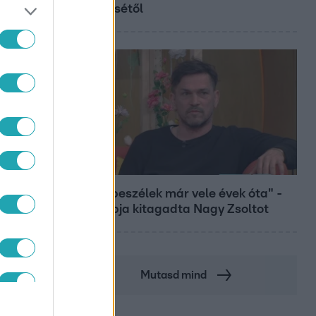
győztesétől
Bulvár
"Nem beszélek már vele évek óta" -
Édesapja kitagadta Nagy Zsoltot
Mutasd mind