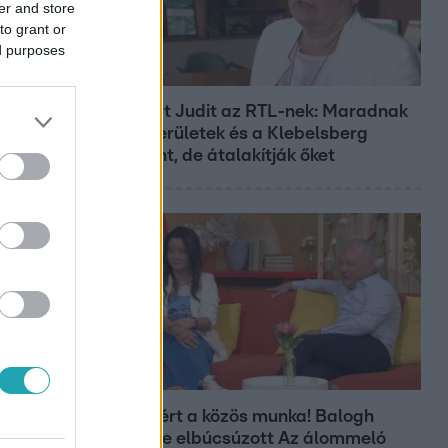
er and store
to grant or
ed purposes
Híradó
Lannert Judit az RTL-nek: Maradnak
a tankerületek és a Klebelsberg
Központ, de átalakítják őket
Bulvár
Véget ért a közös munka! Balogh
Levente elbúcsúzott Az álommeló