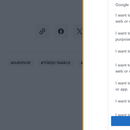
Google 
I want t
web or d
I want t
purpose
I want 
#
SURVIVOR
#
TÖRZSI TANÁCS
#
NÓRI
#
BÚCSÚ
#
I want t
web or d
I want t
or app.
I want t
I want t
authenti