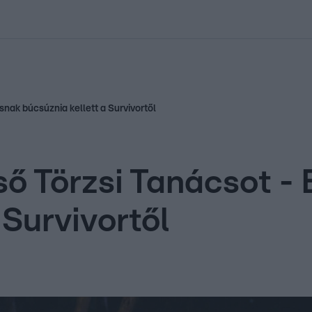
kolett
#
Időjárás
#
RTL műsor
#
Víz
#
Magyar Péter
#
Csillagjeg
snak búcsúznia kellett a Survivortől
ső Törzsi Tanácsot -
 Survivortől