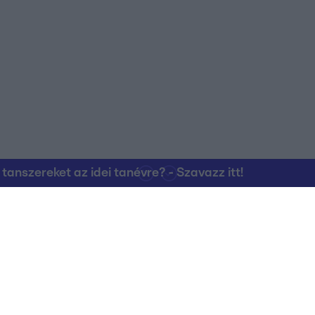
nszereket az idei tanévre? - Szavazz itt!
Kapcsolat
RTL Group Beszál