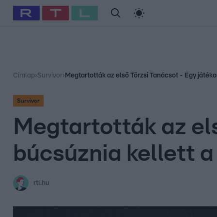
#
Babits Marcella
#
Szellő István
#
Most Wanted
#
Gallusz Ni
Címlap
›
Survivor
›
Megtartották az első Törzsi Tanácsot - Egy játéko
Survivor
Megtartották az el
búcsúznia kellett a
rtl.hu