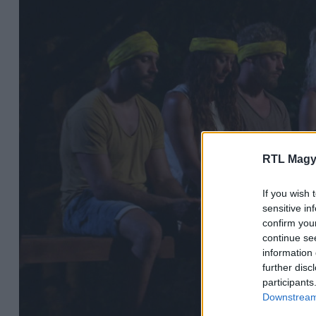
RTL Magy
If you wish 
sensitive in
confirm you
continue se
information 
further disc
participants
Downstream 