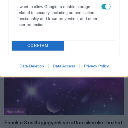
I want to allow Google to enable storage
related to security, including authentication
Fókusz
functionality and fraud prevention, and other
user protection.
Majka hiába mondta le erdélyi koncertjét, a
rajongók így is felköszöntötték a születésnapján
CONFIRM
Data Deletion
Data Access
Privacy Policy
Horoszkóp
Ennek a 3 csillagjegynek váratlan sikereket hozhat