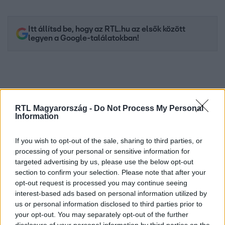
Itt állítsd be, hogy az RTL.hu az elsők között
legyen a Google-találatokban!
RTL Magyarország -
Do Not Process My Personal
Information
If you wish to opt-out of the sale, sharing to third parties, or
processing of your personal or sensitive information for
targeted advertising by us, please use the below opt-out
Kövess minket, és értesülj a friss hírekről a
section to confirm your selection. Please note that after your
Facebookon is!
opt-out request is processed you may continue seeing
interest-based ads based on personal information utilized by
us or personal information disclosed to third parties prior to
Követem
your opt-out. You may separately opt-out of the further
disclosure of your personal information by third parties on the