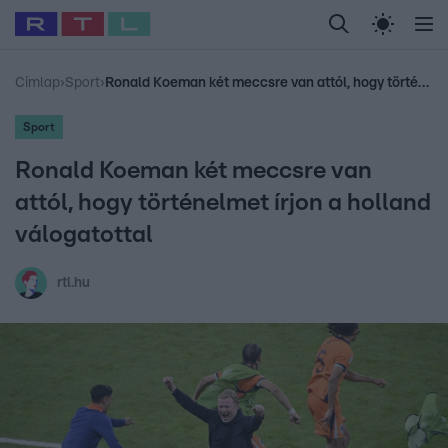
Legfrissebb
RTL Híradó
Fókusz
Sztárhírek
Randi
Celeb vagyok, me
#
Babits Marcella
#
Szellő István
#
Most Wanted
#
Gallusz Niko
Címlap
›
Sport
›
Ronald Koeman két meccsre van attól, hogy történelmet írjon a holland válogatottal
Sport
Ronald Koeman két meccsre van
attól, hogy történelmet írjon a holland
válogatottal
rtl.hu