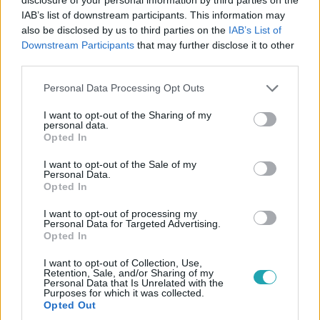
IAB’s list of downstream participants. This information may
also be disclosed by us to third parties on the
IAB’s List of
Downstream Participants
that may further disclose it to other
third parties.
#
SPORT
#
FOCI
#
FOCI-EB
#
HOLLANDIA
Please note that this website/app uses one or more Google
Personal Data Processing Opt Outs
#
ELŐDÖNTŐ
#
RONALD KOEMANN
services and may gather and store information including but
not limited to your visit or usage behaviour. You may click to
I want to opt-out of the Sharing of my
personal data.
grant or deny consent to Google and its third-party tags to
Opted In
use your data for below specified purposes in below Google
consent section.
I want to opt-out of the Sale of my
Personal Data.
Opted In
I want to opt-out of processing my
Népszerű
Personal Data for Targeted Advertising.
Opted In
I want to opt-out of Collection, Use,
Retention, Sale, and/or Sharing of my
Personal Data that Is Unrelated with the
Purposes for which it was collected.
Opted Out