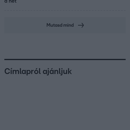
a hét
Mutasd mind
Címlapról ajánljuk