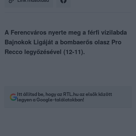
Link másolása
A Ferencváros nyerte meg a férfi vízilabda
Bajnokok Ligáját a bombaerős olasz Pro
Recco legyőzésével (12-11).
Itt állítsd be, hogy az RTL.hu az elsők között
legyen a Google-találatokban!