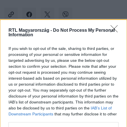
RTL Magyarország -
Do Not Process My Personal
Information
Kövess minket, és értesülj a friss hírekről a
Facebookon is!
If you wish to opt-out of the sale, sharing to third parties, or
processing of your personal or sensitive information for
targeted advertising by us, please use the below opt-out
Követem
section to confirm your selection. Please note that after your
opt-out request is processed you may continue seeing
interest-based ads based on personal information utilized by
us or personal information disclosed to third parties prior to
your opt-out. You may separately opt-out of the further
disclosure of your personal information by third parties on the
#
SPORT
#
VÍZILABDA
#
FERENCVÁROS
IAB’s list of downstream participants. This information may
also be disclosed by us to third parties on the
IAB’s List of
#
NYÉKI BALÁZS
#
VARGA ZSOLT
Downstream Participants
that may further disclose it to other
third parties.