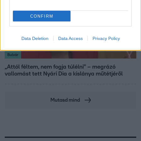
CONFIRM
Data Deletion
Data Access
Privacy Policy
Bulvár
„Attól féltem, nem fogja túlélni” – megrázó
vallomást tett Nyári Dia a kislánya műtétjéről
Mutasd mind