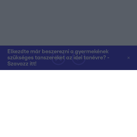
Elkezdte már beszerezni a gyermekének
szükséges tanszereket az idei tanévre? -
Szavazz itt!
Rólunk