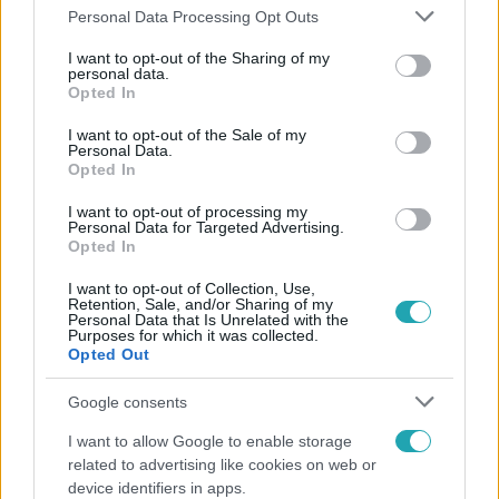
Please note that this website/app uses one or more Google
Personal Data Processing Opt Outs
services and may gather and store information including but
not limited to your visit or usage behaviour. You may click to
I want to opt-out of the Sharing of my
personal data.
grant or deny consent to Google and its third-party tags to
Opted In
use your data for below specified purposes in below Google
Népszerű
consent section.
I want to opt-out of the Sale of my
Personal Data.
Opted In
I want to opt-out of processing my
Personal Data for Targeted Advertising.
6:12
Opted In
I want to opt-out of Collection, Use,
Retention, Sale, and/or Sharing of my
Personal Data that Is Unrelated with the
Purposes for which it was collected.
Opted Out
Google consents
I want to allow Google to enable storage
Reggeli
related to advertising like cookies on web or
device identifiers in apps.