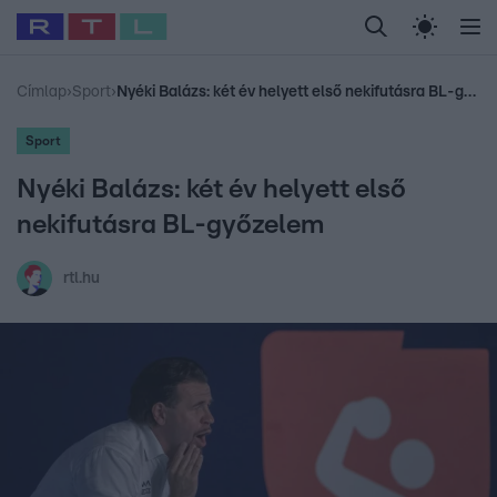
Legfrissebb
RTL Híradó
Fókusz
Sztárhírek
Randi
Celeb vagyok, me
#
Babits Marcella
#
Szellő István
#
Most Wanted
#
Gallusz Niko
Címlap
›
Sport
›
Nyéki Balázs: két év helyett első nekifutásra BL-győzelem
Sport
Nyéki Balázs: két év helyett első
nekifutásra BL-győzelem
rtl.hu