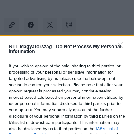
RTL Magyarország -
Do Not Process My Personal
Information
Kövess minket, és értesülj a friss hírekről a
Facebookon is!
If you wish to opt-out of the sale, sharing to third parties, or
processing of your personal or sensitive information for
Követem
targeted advertising by us, please use the below opt-out
section to confirm your selection. Please note that after your
opt-out request is processed you may continue seeing
interest-based ads based on personal information utilized by
us or personal information disclosed to third parties prior to
your opt-out. You may separately opt-out of the further
disclosure of your personal information by third parties on the
#
SPORT
#
ALTACH
#
NYÍREGYHÁZA
#
FOCI
IAB’s list of downstream participants. This information may
#
BUNDAGYANÚ
#
FELJELENTÉS
also be disclosed by us to third parties on the
IAB’s List of