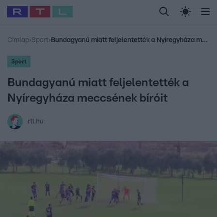
Legfrissebb
RTL Híradó
Fókusz
Sztárhírek
Randi
Celeb vagyok, me
#
Babits Marcella
#
Szellő István
#
Most Wanted
#
Gallusz Niko
Címlap
›
Sport
›
Bundagyanú miatt feljelentették a Nyíregyháza meccsének bíróit
Sport
Bundagyanú miatt feljelentették a
Nyíregyháza meccsének bíróit
rtl.hu