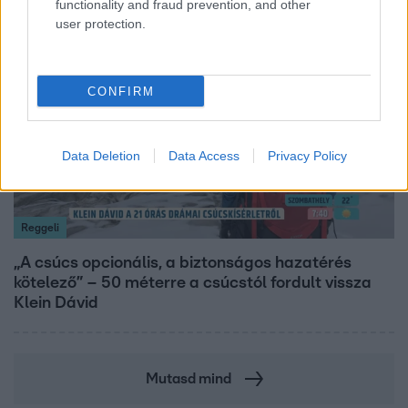
functionality and fraud prevention, and other
user protection.
14:09
CONFIRM
Data Deletion
Data Access
Privacy Policy
Reggeli
„A csúcs opcionális, a biztonságos hazatérés
kötelező” – 50 méterre a csúcstól fordult vissza
Klein Dávid
Mutasd mind