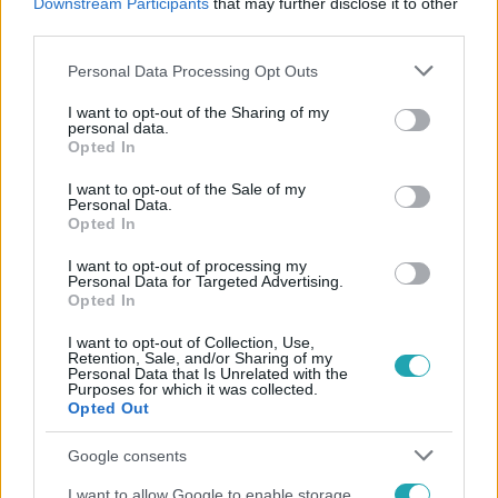
Downstream Participants
that may further disclose it to other
third parties.
Please note that this website/app uses one or more Google
Personal Data Processing Opt Outs
services and may gather and store information including but
not limited to your visit or usage behaviour. You may click to
I want to opt-out of the Sharing of my
personal data.
grant or deny consent to Google and its third-party tags to
Opted In
use your data for below specified purposes in below Google
Népszerű
consent section.
I want to opt-out of the Sale of my
Personal Data.
Opted In
I want to opt-out of processing my
3:14
Personal Data for Targeted Advertising.
Opted In
I want to opt-out of Collection, Use,
Retention, Sale, and/or Sharing of my
Personal Data that Is Unrelated with the
Purposes for which it was collected.
Opted Out
Google consents
Híradó
I want to allow Google to enable storage