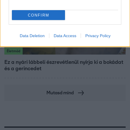
CONFIRM
Data Deletion
Data Access
Privacy Policy
Életmód
Ez a nyári lábbeli észrevétlenül nyírja ki a bokádat
és a gerincedet
Mutasd mind