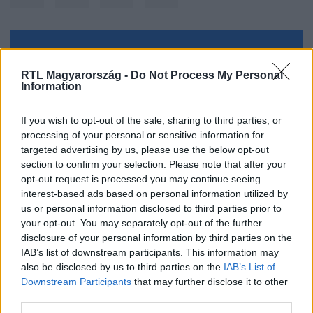
Kövess minket, és értesülj a friss hírekről a
Facebookon is!
RTL Magyarország -
Do Not Process My Personal
Information
Követem
If you wish to opt-out of the sale, sharing to third parties, or
processing of your personal or sensitive information for
targeted advertising by us, please use the below opt-out
section to confirm your selection. Please note that after your
opt-out request is processed you may continue seeing
interest-based ads based on personal information utilized by
#
SPORT
#
KÜLFÖLD
#
TENISZ
#
SZERVA
us or personal information disclosed to third parties prior to
your opt-out. You may separately opt-out of the further
#
HOLLÓ
#
AUSZTRÁLIA
disclosure of your personal information by third parties on the
IAB’s list of downstream participants. This information may
also be disclosed by us to third parties on the
IAB’s List of
Downstream Participants
that may further disclose it to other
third parties.