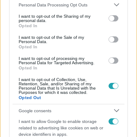
Please note that this website/app uses one or more Google
Personal Data Processing Opt Outs
services and may gather and store information including but
Népszerű
not limited to your visit or usage behaviour. You may click to
I want to opt-out of the Sharing of my
personal data.
grant or deny consent to Google and its third-party tags to
Opted In
use your data for below specified purposes in below Google
consent section.
I want to opt-out of the Sale of my
Personal Data.
14:09
Opted In
I want to opt-out of processing my
Personal Data for Targeted Advertising.
Opted In
I want to opt-out of Collection, Use,
Retention, Sale, and/or Sharing of my
Personal Data that Is Unrelated with the
Purposes for which it was collected.
Opted Out
Reggeli
Google consents
„A csúcs opcionális, a biztonságos hazatérés
I want to allow Google to enable storage
kötelező” – 50 méterre a csúcstól fordult vissza
related to advertising like cookies on web or
Klein Dávid
device identifiers in apps.