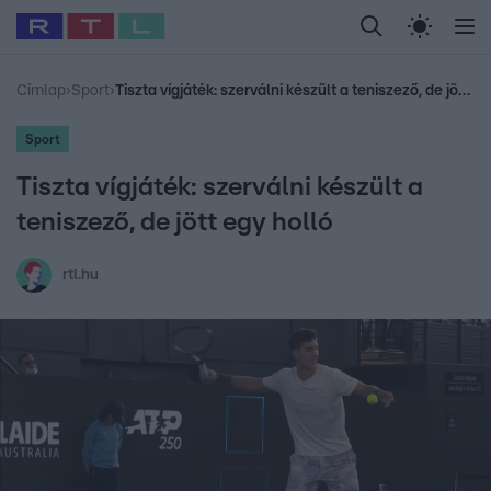
Legfrissebb
RTL Híradó
Fókusz
Sztárhírek
Randi
Celeb vagyok, me
#
Babits Marcella
#
Szellő István
#
Most Wanted
#
Gallusz Niko
Címlap
›
Sport
›
Tiszta vígjáték: szerválni készült a teniszező, de jött egy holló
Sport
Tiszta vígjáték: szerválni készült a
teniszező, de jött egy holló
rtl.hu