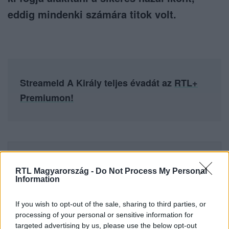
eddig mindenki számára titok volt.
Streameld A Király teljes évadát az
RTL+
Premiumon!
Itt állítsd be, hogy az RTL.hu az elsők között
legyen a Google-találatokban!
RTL Magyarország -
Do Not Process My Personal
Information
If you wish to opt-out of the sale, sharing to third parties, or
processing of your personal or sensitive information for
targeted advertising by us, please use the below opt-out