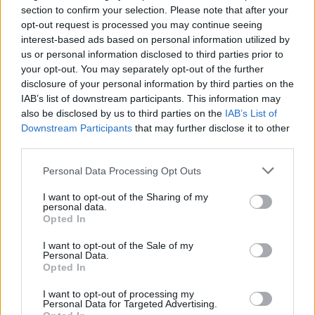
section to confirm your selection. Please note that after your
opt-out request is processed you may continue seeing
interest-based ads based on personal information utilized by
us or personal information disclosed to third parties prior to
your opt-out. You may separately opt-out of the further
disclosure of your personal information by third parties on the
Kövess minket, és értesülj a friss hírekről a
IAB’s list of downstream participants. This information may
Facebookon is!
also be disclosed by us to third parties on the
IAB’s List of
Downstream Participants
that may further disclose it to other
third parties.
Követem
Please note that this website/app uses one or more Google
Personal Data Processing Opt Outs
services and may gather and store information including but
not limited to your visit or usage behaviour. You may click to
I want to opt-out of the Sharing of my
personal data.
grant or deny consent to Google and its third-party tags to
Opted In
use your data for below specified purposes in below Google
consent section.
I want to opt-out of the Sale of my
#
SOROZAT KLUB
#
A KIRÁLY
#
ZÁMBÓ JIMMY
Personal Data.
Opted In
#
FIKCIÓS SOROZAT
#
HETI SOROZAT
#
FORGATÁS
I want to opt-out of processing my
#
FŐSZEREPLŐ
Personal Data for Targeted Advertising.