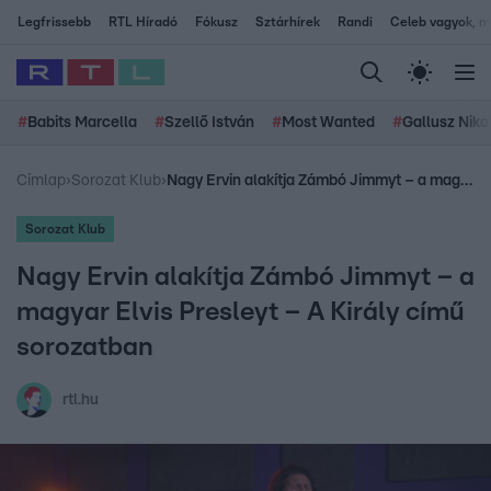
Legfrissebb
RTL Híradó
Fókusz
Sztárhírek
Randi
Celeb vagyok, me
#
Babits Marcella
#
Szellő István
#
Most Wanted
#
Gallusz Niko
Címlap
›
Sorozat Klub
›
Nagy Ervin alakítja Zámbó Jimmyt – a magyar Elvis Presleyt – A Király című sorozatban
Sorozat Klub
Nagy Ervin alakítja Zámbó Jimmyt – a
magyar Elvis Presleyt – A Király című
sorozatban
rtl.hu