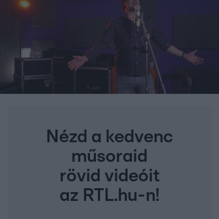
Nézd a kedvenc
műsoraid
rövid videóit
az RTL.hu-n!