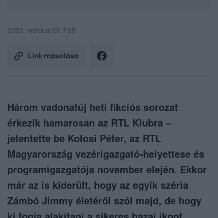
2022. március 22. 7:35
Link másolása
Három vadonatúj heti fikciós sorozat
érkezik hamarosan az RTL Klubra –
jelentette be Kolosi Péter, az RTL
Magyarország vezérigazgató-helyettese és
programigazgatója november elején. Ekkor
már az is kiderült, hogy az egyik széria
Zámbó Jimmy életéről szól majd, de hogy
ki fogja alakítani a sikeres hazai ikont,