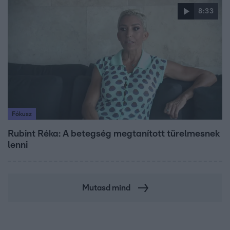
8:33
Fókusz
Rubint Réka: A betegség megtanított türelmesnek
lenni
Mutasd mind