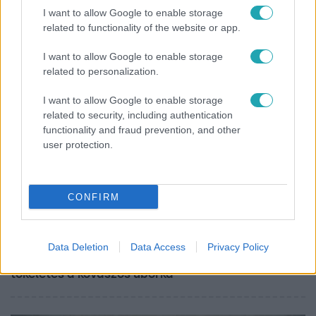
I want to allow Google to enable storage
Nem Bécs lett az első: ezekben a városokban a
related to functionality of the website or app.
legjobb élni 2026-ban
I want to allow Google to enable storage
related to personalization.
I want to allow Google to enable storage
related to security, including authentication
functionality and fraud prevention, and other
user protection.
CONFIRM
Életmód
Data Deletion
Data Access
Privacy Policy
Minden nyáron ezt a receptet keresik: így lesz
tökéletes a kovászos uborka