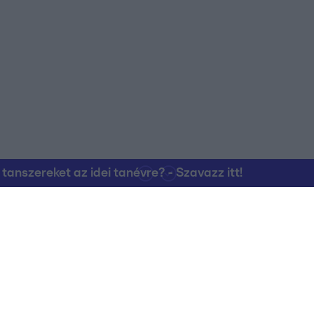
nszereket az idei tanévre? - Szavazz itt!
Kapcsolat
RTL Group Beszál