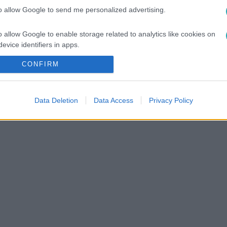
2:41
to allow Google to send me personalized advertising.
o allow Google to enable storage related to analytics like cookies on
evice identifiers in apps.
CONFIRM
o allow Google to enable storage related to functionality of the website
on vagyok!
Segítség! Itthon vagyok!
pád segít a bajban - ezek
Best of: Ezek voltak Győz
o allow Google to enable storage related to personalization.
Data Deletion
Data Access
Privacy Policy
ezermester legjobb
legemlékezetesebb csajo
o allow Google to enable storage related to security, including
cation functionality and fraud prevention, and other user protection.