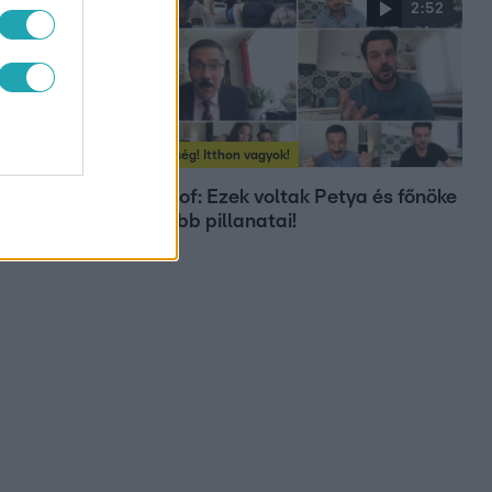
1:59
2:52
Segítség! Itthon vagyok!
ő
Best of: Ezek voltak Petya és főnöke
zásai!
legjobb pillanatai!