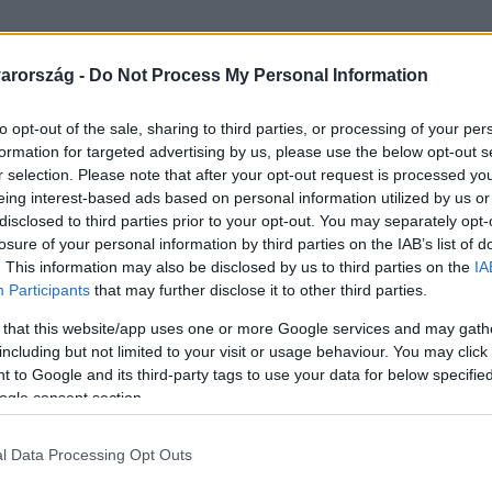
arország -
Do Not Process My Personal Information
to opt-out of the sale, sharing to third parties, or processing of your per
formation for targeted advertising by us, please use the below opt-out s
r selection. Please note that after your opt-out request is processed y
eing interest-based ads based on personal information utilized by us or
disclosed to third parties prior to your opt-out. You may separately opt-
losure of your personal information by third parties on the IAB’s list of
. This information may also be disclosed by us to third parties on the
IA
Participants
that may further disclose it to other third parties.
 that this website/app uses one or more Google services and may gath
including but not limited to your visit or usage behaviour. You may click 
 to Google and its third-party tags to use your data for below specifi
egszerezni tudó nagybácsija. Mindig van valami merész
ogle consent section.
lehetőségét keresi, újabb és újabb ötletei vannak, csakh
l Data Processing Opt Outs