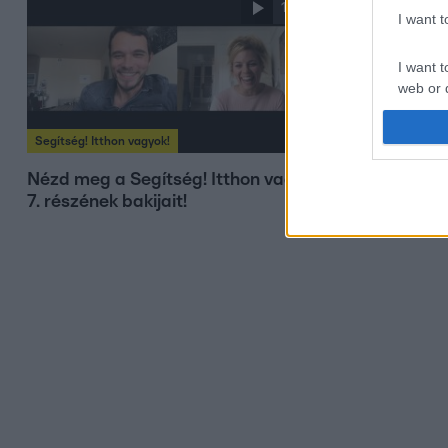
1:50
I want 
I want t
web or d
I want t
Segítség! Itthon vagyok!
Segítség! Itth
or app.
Nézd meg a Segítség! Itthon vagyok!
Best of: Ár
I want t
7. részének bakijait!
voltak az 
pillanatai!
I want t
authenti