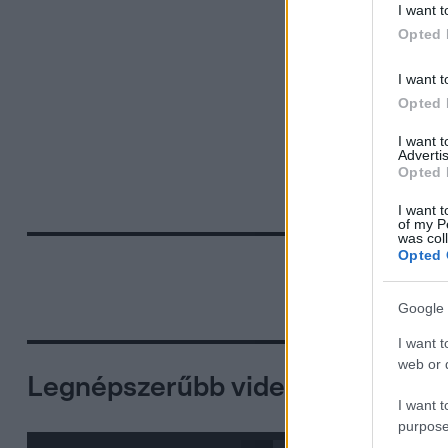
I want t
Opted 
I want t
Opted 
I want 
Advertis
Opted 
I want t
of my P
was col
Opted 
Google 
I want t
web or d
Legnépszerűbb videók
I want t
purpose