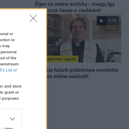
Éljen az online activity - avagy így
ne hozzuk össze a családot!
3:14
sonal or
ection to
ou may
 personal
out of the
Segítség! Itthon vagyok!
 downstream
A mi kis falunk plébánosa mentette
B’s List of
meg az online esküvőt!
er and store
to grant or
ed purposes
ogy sosincs