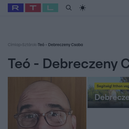
#
Babits Marcella
#
Szellő István
#
Most Wanted
#
Gallusz Ni
Címlap
›
Sztárok
›
Teó - Debreczeny Csaba
Teó - Debreczeny 
Segítség! Itthon va
Debreczen