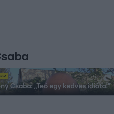
kolett
#
Időjárás
#
RTL műsor
#
Víz
#
Magyar Péter
#
Csillagjeg
Csaba
gyok!
y Csaba: „Teó egy kedves idióta!”