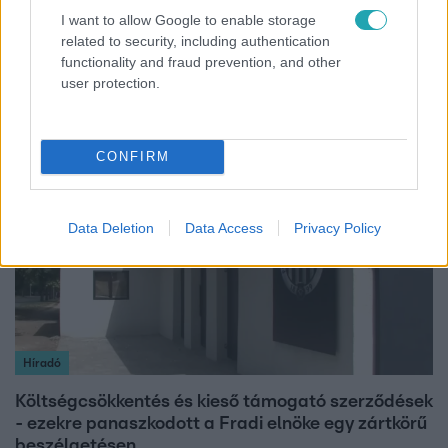
I want to allow Google to enable storage
Bulvár
related to security, including authentication
A fiataloknak üzent Majka: „Hagyjátok ezt abba,
functionality and fraud prevention, and other
ez nagyon ciki!”
user protection.
CONFIRM
2:56
Data Deletion
Data Access
Privacy Policy
Híradó
Költségcsökkentés és kieső támogató szerződések
- ezekre panaszkodott a Fradi elnöke egy zártkörű
beszélgetésen