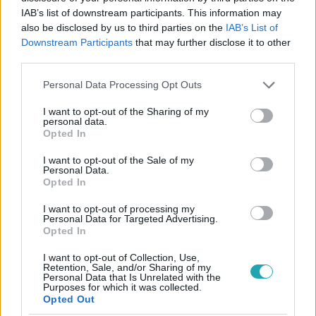
#
SEGÍTSÉG! ITTHON VAGYOK!
#
ADÁSRÉSZLETEK
IAB’s list of downstream participants. This information may
also be disclosed by us to third parties on the
IAB’s List of
#
KARANTÉN
#
SZÜLŐI ÉRTEKEZLET
#
DIGITÁLIS VILÁG
Downstream Participants
that may further disclose it to other
#
EDIT
#
POKORNY LIA
#
VANDA
third parties.
#
MARTINOVICS DORINA
#
RTL KLUB
#
RTL
Please note that this website/app uses one or more Google
Personal Data Processing Opt Outs
services and may gather and store information including but
not limited to your visit or usage behaviour. You may click to
I want to opt-out of the Sharing of my
personal data.
grant or deny consent to Google and its third-party tags to
Opted In
use your data for below specified purposes in below Google
consent section.
I want to opt-out of the Sale of my
Personal Data.
Opted In
Népszerű
I want to opt-out of processing my
Personal Data for Targeted Advertising.
Opted In
I want to opt-out of Collection, Use,
Retention, Sale, and/or Sharing of my
Personal Data that Is Unrelated with the
Purposes for which it was collected.
Opted Out