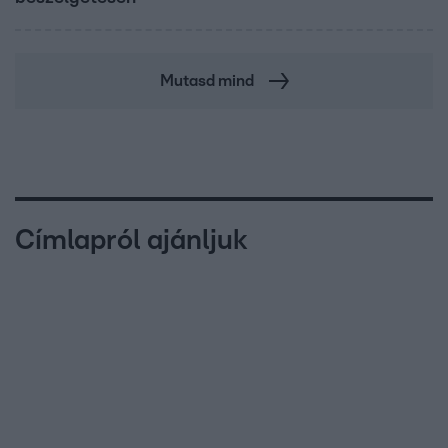
Mutasd mind
Címlapról ajánljuk