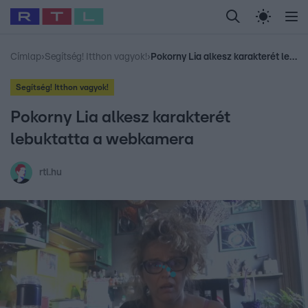
Legfrissebb
RTL Híradó
Fókusz
Sztárhírek
Randi
Celeb vagyok, me
#
Babits Marcella
#
Szellő István
#
Most Wanted
#
Gallusz Niko
Címlap
›
Segítség! Itthon vagyok!
›
Pokorny Lia alkesz karakterét lebuktatta a webkamera
Segítség! Itthon vagyok!
Pokorny Lia alkesz karakterét
lebuktatta a webkamera
rtl.hu