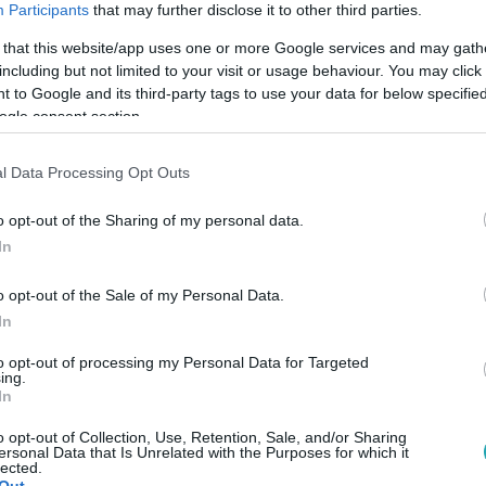
Participants
that may further disclose it to other third parties.
 that this website/app uses one or more Google services and may gath
including but not limited to your visit or usage behaviour. You may click 
 to Google and its third-party tags to use your data for below specifi
ogle consent section.
Link másolása
l Data Processing Opt Outs
o opt-out of the Sharing of my personal data.
X-Faktorból megismert Nicuta Nicoleta
In
élőben izgulta végig vasárnap este KKevin
o opt-out of the Sale of my Personal Data.
Sztárboxban. Ők Kevinnek szurkoltak, és
In
ci szerint a rapper remekül helyt állt.
to opt-out of processing my Personal Data for Targeted
érnék bokszolni, szívesen elvállalná.
ing.
In
o opt-out of Collection, Use, Retention, Sale, and/or Sharing
ersonal Data that Is Unrelated with the Purposes for which it
lected.