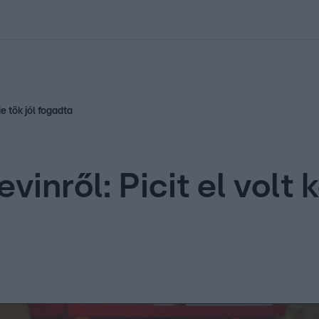
kolett
#
Időjárás
#
RTL műsor
#
Víz
#
Magyar Péter
#
Csillagjeg
e tök jól fogadta
inről: Picit el volt 