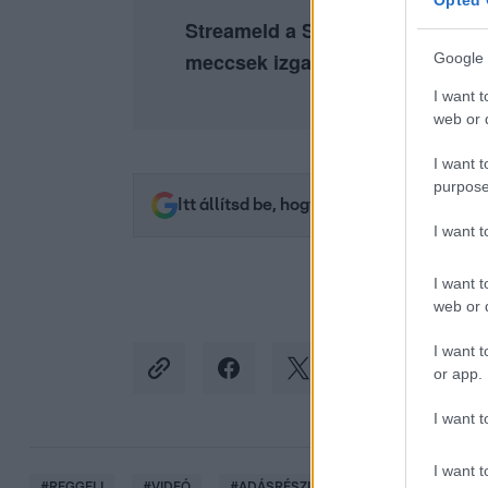
Opted 
Streameld a Sztárbox legemlékez
meccsek izgalmát az
RTL+ Pre
Google 
I want t
web or d
I want t
purpose
Itt állítsd be, hogy az RTL.hu az elsők 
I want 
I want t
web or d
I want t
or app.
I want t
I want t
#
REGGELI
#
VIDEÓ
#
ADÁSRÉSZLETEK
#
BULVÁR