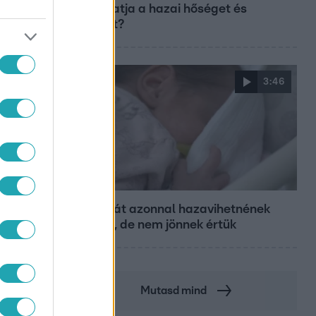
fokozhatja a hazai hőséget és
aszályt?
3:46
Híradó
18 babát azonnal hazavihetnének
szüleik, de nem jönnek értük
Mutasd mind