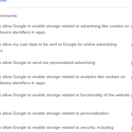
Out
etesebb mérkőzéseit, és éld át újra a
miumon
!
consents
o allow Google to enable storage related to advertising like cookies on
evice identifiers in apps.
o allow my user data to be sent to Google for online advertising
s.
között legyen a Google-találatokban!
to allow Google to send me personalized advertising.
o allow Google to enable storage related to analytics like cookies on
evice identifiers in apps.
o allow Google to enable storage related to functionality of the website
o allow Google to enable storage related to personalization.
o allow Google to enable storage related to security, including
#
ÖSSZEKÖLTÖZÉS
#
SZTÁRBOX
#
MISKOVITS MARCI