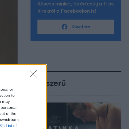
Kövess minket, és értesülj a friss
hírekről a Facebookon is!
Követem
Népszerű
sonal or
ection to
ou may
 personal
out of the
 downstream
B’s List of