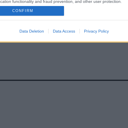
cation functionality and fraud prevention, and other user protection.
CONFIRM
Data Deletion
Data Access
Privacy Policy