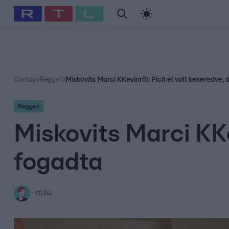
#
Babits Marcella
#
Szellő István
#
Most Wanted
#
Gallusz Ni
Címlap
›
Reggeli
›
Miskovits Marci KKevinről: Picit el volt keseredve, d
Reggeli
Miskovits Marci KKev
fogadta
rtl.hu