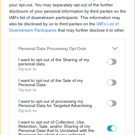
your opt-out. You may separately opt-out of the further
disclosure of your personal information by third parties on the
IAB’s list of downstream participants. This information may
also be disclosed by us to third parties on the
IAB’s List of
Downstream Participants
that may further disclose it to other
#
REGGELI
#
VIDEÓ
#
ADÁSRÉSZLETEK
#
SZÍNES
third parties.
#
KAPCSOLAT
#
SZABÁLYOK
#
NAGYVÁRADI NELLI
Please note that this website/app uses one or more Google
Personal Data Processing Opt Outs
#
NAGY ZSOLT
#
LEO
services and may gather and store information including but
not limited to your visit or usage behaviour. You may click to
I want to opt-out of the Sharing of my
personal data.
grant or deny consent to Google and its third-party tags to
Opted In
use your data for below specified purposes in below Google
consent section.
I want to opt-out of the Sale of my
Personal Data.
Opted In
I want to opt-out of processing my
Népszerű
Personal Data for Targeted Advertising.
Opted In
I want to opt-out of Collection, Use,
Retention, Sale, and/or Sharing of my
Personal Data that Is Unrelated with the
Purposes for which it was collected.