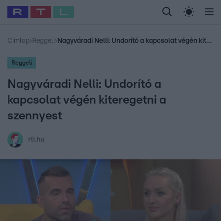
Legfrissebb
RTL Híradó
Fókusz
Sztárhírek
Randi
Celeb vagyok, me
#
Babits Marcella
#
Szellő István
#
Most Wanted
#
Gallusz Niko
Címlap
›
Reggeli
›
Nagyváradi Nelli: Undorító a kapcsolat végén kiteregetni a szennyest
Reggeli
Nagyváradi Nelli: Undorító a
kapcsolat végén kiteregetni a
szennyest
rtl.hu