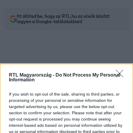
Itt állítsd be, hogy az RTL.hu az elsők között
legyen a Google-találatokban!
RTL Magyarország -
Do Not Process My Personal
Information
If you wish to opt-out of the sale, sharing to third parties, or
Kövess minket, és értesülj a friss hírekről a
processing of your personal or sensitive information for
targeted advertising by us, please use the below opt-out
Facebookon is!
section to confirm your selection. Please note that after your
opt-out request is processed you may continue seeing
Követem
interest-based ads based on personal information utilized by
us or personal information disclosed to third parties prior to