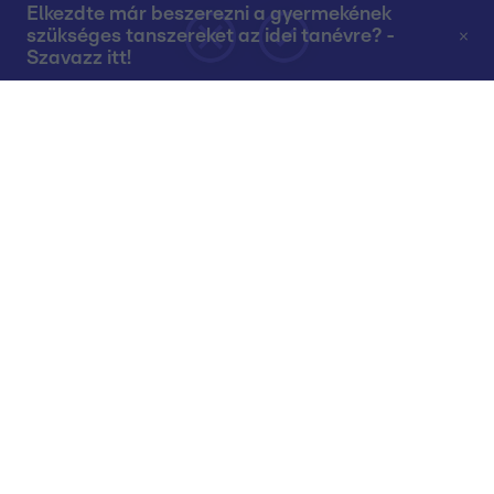
Elkezdte már beszerezni a gyermekének
szükséges tanszereket az idei tanévre? -
Szavazz itt!
Rólunk
Teljes adások az RTL+-on
Műsorújság
Összes műsor