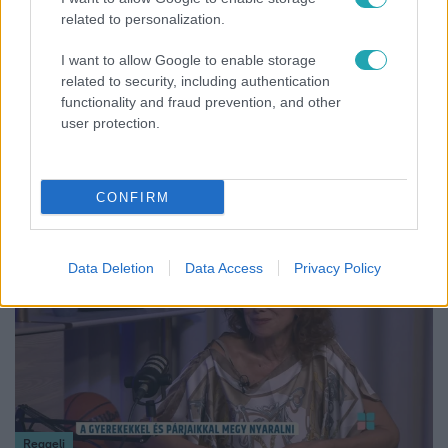
related to personalization.
I want to allow Google to enable storage
related to security, including authentication
Reggeli
functionality and fraud prevention, and other
19 évesen nyert modellversenyt Heidi Klum –
user protection.
szakértő elemzi a szupermodell évtizedes
átalakulását
CONFIRM
17:24
Data Deletion
Data Access
Privacy Policy
Reggeli