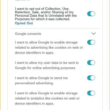
I want to opt-out of Collection, Use,
Retention, Sale, and/or Sharing of my
Personal Data that Is Unrelated with the
Népszerű
Purposes for which it was collected.
Opted Out
Google consents
I want to allow Google to enable storage
related to advertising like cookies on web or
device identifiers in apps.
I want to allow my user data to be sent to
Google for online advertising purposes.
I want to allow Google to send me
personalized advertising.
Bulvár
I want to allow Google to enable storage
related to analytics like cookies on web or
Pluszpénzes légkondi, elfogyott jég, zöld rántotta:
device identifiers in apps.
Járai Máté kiakadt Siófokon