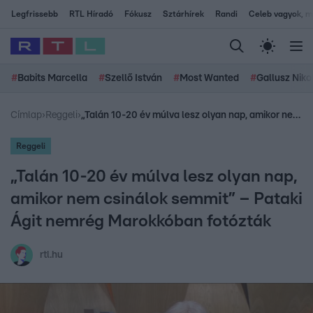
Legfrissebb
RTL Híradó
Fókusz
Sztárhírek
Randi
Celeb vagyok, me
#
Babits Marcella
#
Szellő István
#
Most Wanted
#
Gallusz Niko
Címlap
›
Reggeli
›
„Talán 10-20 év múlva lesz olyan nap, amikor nem csinálok semmit” – Pataki Ágit nemrég Marokkóban fotózták
Reggeli
„Talán 10-20 év múlva lesz olyan nap,
amikor nem csinálok semmit” – Pataki
Ágit nemrég Marokkóban fotózták
rtl.hu