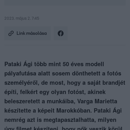
2023. május 2. 7:45
Link másolása
Pataki Ági több mint 50 éves modell
pályafutása alatt sosem dönthetett a fotós
személyéről, de most, hogy a saját brandjét
építi, felkért egy olyan fotóst, akinek
beleszeretett a munkáiba, Varga Marietta
készítette a képeit Marokkóban. Pataki Ági
nemrég azt is megtapasztalhatta, milyen
úgy filmet készíteni, hogy nők veszik körül