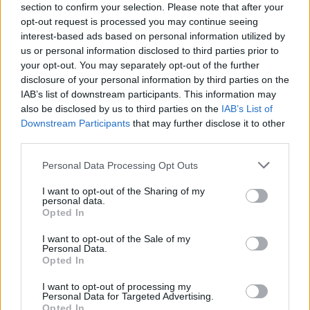
section to confirm your selection. Please note that after your
opt-out request is processed you may continue seeing
interest-based ads based on personal information utilized by
Kövess minket, és értesülj a friss hírekről a
us or personal information disclosed to third parties prior to
Facebookon is!
your opt-out. You may separately opt-out of the further
disclosure of your personal information by third parties on the
IAB’s list of downstream participants. This information may
Követem
also be disclosed by us to third parties on the
IAB’s List of
Downstream Participants
that may further disclose it to other
third parties.
Please note that this website/app uses one or more Google
Personal Data Processing Opt Outs
services and may gather and store information including but
not limited to your visit or usage behaviour. You may click to
I want to opt-out of the Sharing of my
#
REGGELI
#
VIDEÓ
#
ADÁSRÉSZLETEK
personal data.
grant or deny consent to Google and its third-party tags to
Opted In
#
PATAKI ÁGI
#
FOTÓZÁS
#
MAROKKÓ
#
FAGYI
use your data for below specified purposes in below Google
consent section.
I want to opt-out of the Sale of my
#
BALATON-FELVIDÉK
Personal Data.
Opted In
I want to opt-out of processing my
Personal Data for Targeted Advertising.
Opted In