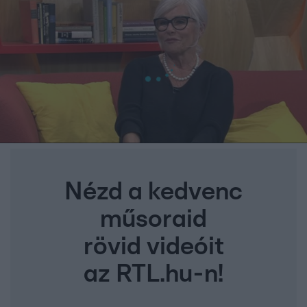
Nézd a kedvenc
műsoraid
rövid videóit
az RTL.hu-n!