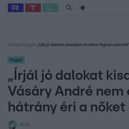
#
Babits Marcella
#
Szellő István
#
Most Wanted
#
Gallusz Ni
Címlap
›
Reggeli
›
„Írjál jó dalokat kisanyám és akkor fognak szeretn
Reggeli
„Írjál jó dalokat k
Vásáry André nem é
hátrány éri a nőket
rtl.hu