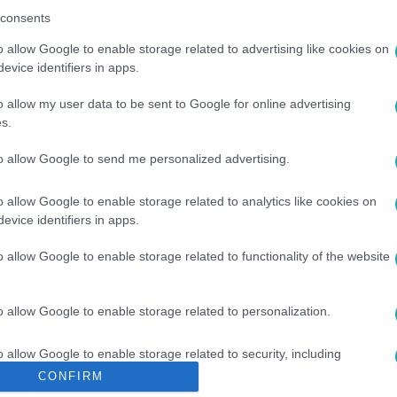
consents
között legyen a Google-találatokban!
o allow Google to enable storage related to advertising like cookies on
evice identifiers in apps.
o allow my user data to be sent to Google for online advertising
s.
to allow Google to send me personalized advertising.
o allow Google to enable storage related to analytics like cookies on
evice identifiers in apps.
o allow Google to enable storage related to functionality of the website
#
VÁSÁRY ANDRÉ
#
HORÁNYI JULI
#
ZENEIPAR
#
VITA
o allow Google to enable storage related to personalization.
o allow Google to enable storage related to security, including
cation functionality and fraud prevention, and other user protection.
CONFIRM