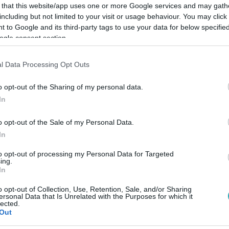
 that this website/app uses one or more Google services and may gath
including but not limited to your visit or usage behaviour. You may click 
 to Google and its third-party tags to use your data for below specifi
ogle consent section.
l Data Processing Opt Outs
o opt-out of the Sharing of my personal data.
Link másolása
In
o opt-out of the Sale of my Personal Data.
In
getést a Reggeliben, amiben Horányi Juli
to opt-out of processing my Personal Data for Targeted
annak a női előadók Magyarországon. André
ing.
In
szágon senkinek nem egyszerű, ezért sem
özött.
o opt-out of Collection, Use, Retention, Sale, and/or Sharing
ersonal Data that Is Unrelated with the Purposes for which it
lected.
Out