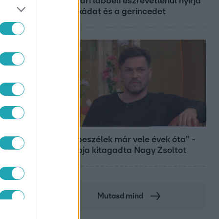
Ez a nyári lábbeli észrevétlenül nyírja
ki a bokádat és a gerincedet
Bulvár
"Nem beszélek már vele évek óta" -
Édesapja kitagadta Nagy Zsoltot
Mutasd mind