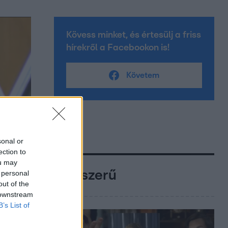
Kövess minket, és értesülj a friss
hírekről a Facebookon is!
Követem
sonal or
ection to
ou may
Népszerű
 personal
out of the
 downstream
B’s List of