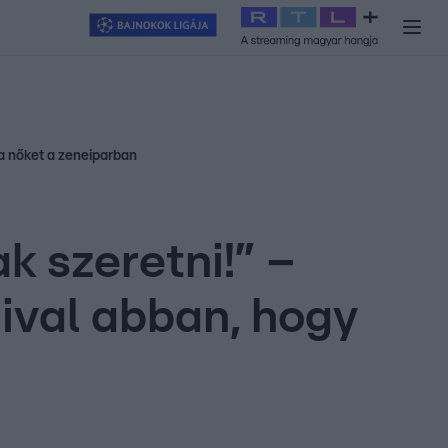
y
#
RTL+
#
Exek csatája 2026
#
Celeb vagyok, ments ki innen
#
H
 a nőket a zeneiparban
ak szeretni!” –
ival abban, hogy