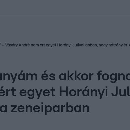
kolett
#
Időjárás
#
RTL műsor
#
Víz
#
Magyar Péter
#
Csillagjeg
i!” – Vásáry André nem ért egyet Horányi Julival abban, hogy hátrány éri
isanyám és akkor fogn
rt egyet Horányi Jul
 a zeneiparban