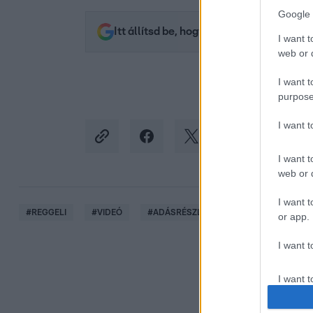
Google 
Itt állítsd be, hogy az RTL.hu az elsők 
I want t
web or d
I want t
purpose
I want 
I want t
web or d
I want t
#
REGGELI
#
VIDEÓ
#
ADÁSRÉSZLETEK
#
BULVÁR
or app.
I want t
I want t
authenti