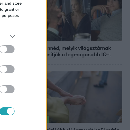
er and store
to grant or
ed purposes
Bulvár
Nem hinnéd, melyik világsztárnak
tulajdonítják a legmagasabb IQ-t
Életmód