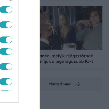
Bulvár
Nem hinnéd, melyik világsztárnak
tulajdonítják a legmagasabb IQ-t
Mutasd mind