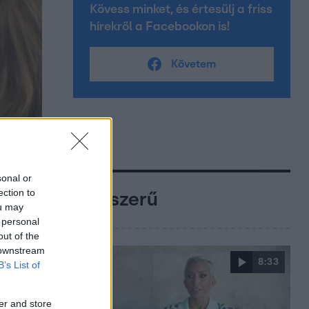
Kövess minket, és értesülj a friss
hírekről a Facebookon is!
Követem
sonal or
ection to
Népszerű
ou may
 personal
out of the
 downstream
8:33
B’s List of
er and store