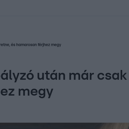
kolett
#
Időjárás
#
RTL műsor
#
Víz
#
Magyar Péter
#
Csillagjeg
eretne, és hamarosan férjhez megy
ályzó után már csak 
hez megy