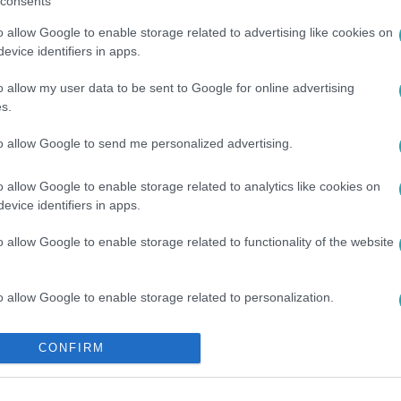
consents
között legyen a Google-találatokban!
o allow Google to enable storage related to advertising like cookies on
evice identifiers in apps.
o allow my user data to be sent to Google for online advertising
s.
to allow Google to send me personalized advertising.
o allow Google to enable storage related to analytics like cookies on
evice identifiers in apps.
o allow Google to enable storage related to functionality of the website
#
ESKÜVŐ
#
FOGSZABÁLYZÓ
#
MELLPLASZTIKA
#
FŐZÉS
o allow Google to enable storage related to personalization.
o allow Google to enable storage related to security, including
CONFIRM
cation functionality and fraud prevention, and other user protection.