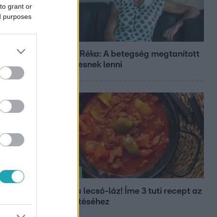
to grant or
ed purposes
Fókusz
Rubint Réka: A betegség megtanított
türelmesnek lenni
Életmód
Kitört a lecsó-láz! Íme 3 tuti recept az
elkészítéséhez