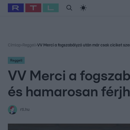
#
Babits Marcella
#
Szellő István
#
Most Wanted
#
Gallusz Ni
Címlap
›
Reggeli
›
VV Merci a fogszabályzó után már csak ciciket sz
Reggeli
VV Merci a fogszab
és hamarosan férj
rtl.hu