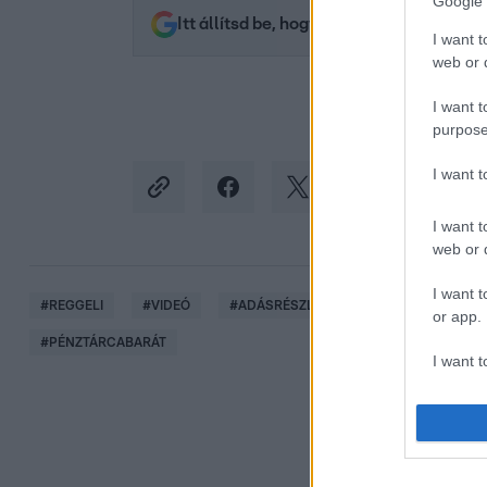
Google 
Itt állítsd be, hogy az RTL.hu az elsők 
I want t
web or d
I want t
purpose
I want 
I want t
web or d
I want t
#
REGGELI
#
VIDEÓ
#
ADÁSRÉSZLETEK
#
VV MERCI
or app.
#
PÉNZTÁRCABARÁT
I want t
I want t
authenti