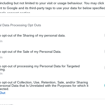
including but not limited to your visit or usage behaviour. You may click 
 to Google and its third-party tags to use your data for below specifi
ogle consent section.
l Data Processing Opt Outs
Link másolása
o opt-out of the Sharing of my personal data.
In
 és a BeleValó műsorvezetését, nem
o opt-out of the Sale of my Personal Data.
In
hasonló lehetőségeket kapni. A Reggeliben
 közeljövőben: rengeteget fog utazni a
to opt-out of processing my Personal Data for Targeted
ing.
ban, és ha lekerül a fogszabályzó, egy
In
50 vendéggel.
o opt-out of Collection, Use, Retention, Sale, and/or Sharing
ersonal Data that Is Unrelated with the Purposes for which it
lected.
Out