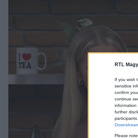
RTL Magy
If you wish 
sensitive in
confirm you
continue se
information 
further disc
participants
Downstream 
Please note