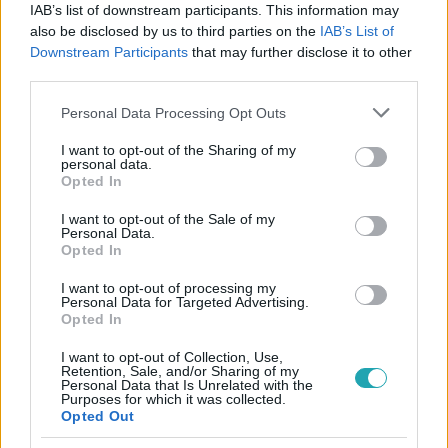
#
REGGELI
#
PELLER ANNA
#
LUKÁCS MIKI
#
MÉH
IAB’s list of downstream participants. This information may
also be disclosed by us to third parties on the
IAB’s List of
#
NÖVÉNY
#
ÜLTETÉS
#
KERTÉSZKEDÉS
Downstream Participants
that may further disclose it to other
third parties.
#
NAGY RICSI
Please note that this website/app uses one or more Google
Personal Data Processing Opt Outs
services and may gather and store information including but
not limited to your visit or usage behaviour. You may click to
I want to opt-out of the Sharing of my
personal data.
grant or deny consent to Google and its third-party tags to
Opted In
use your data for below specified purposes in below Google
consent section.
I want to opt-out of the Sale of my
Personal Data.
Népszerű
Opted In
I want to opt-out of processing my
Personal Data for Targeted Advertising.
Opted In
I want to opt-out of Collection, Use,
Retention, Sale, and/or Sharing of my
Personal Data that Is Unrelated with the
Purposes for which it was collected.
Opted Out