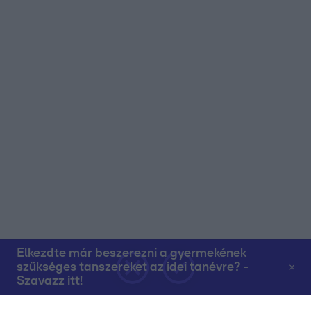
Elkezdte már beszerezni a gyermekének
szükséges tanszereket az idei tanévre? -
Szavazz itt!