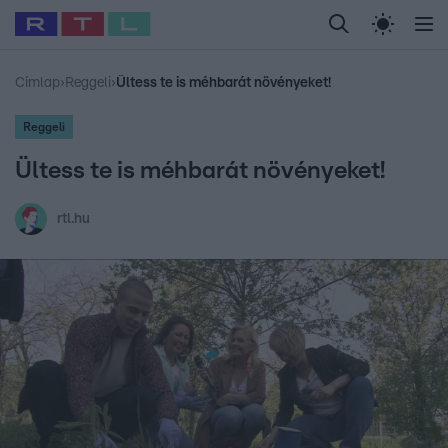
Legfrissebb
RTL Híradó
Fókusz
Sztárhírek
Randi
Celeb vagyok, me
#
Babits Marcella
#
Szellő István
#
Most Wanted
#
Gallusz Niko
Címlap
›
Reggeli
›
Ültess te is méhbarát növényeket!
Reggeli
Ültess te is méhbarát növényeket!
rtl.hu