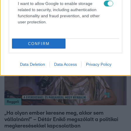
I want to allow Google to enable storage
„Magyarként nekem nagyon fura volt” – Pusztai
related to security, including authentication
Olivér elárulta, milyen valójában az élet a világ
functionality and fraud prevention, and other
legélhetőbb városában
user protection.
17:24
CONFIRM
Data Deletion
Data Access
Privacy Policy
Reggeli
„Ha olyan ember keresne meg, akkor sem
vállalnám!” – Détár Enikő megszólalt a politikai
megkeresésekkel kapcsolatban