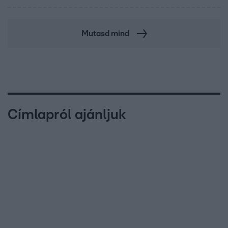
Mutasd mind
Címlapról ajánljuk