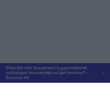
Elkezdte már beszerezni a gyermekének
szükséges tanszereket az idei tanévre? -
Szavazz itt!