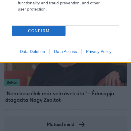
megkeresésekkel kapcsolatban
functionality and fraud prevention, and other
user protection.
CONFIRM
Data Deletion
Data Access
Privacy Policy
Bulvár
"Nem beszélek már vele évek óta" - Édesapja
kitagadta Nagy Zsoltot
Mutasd mind