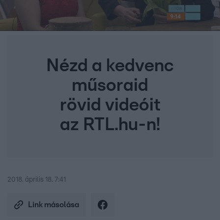
Nézd a kedvenc
műsoraid
rövid videóit
az RTL.hu-n!
2018. április 18. 7:41
Link másolása