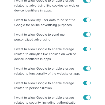
I want to allow Google to enable storage
related to advertising like cookies on web or
Bulvár
device identifiers in apps.
„Attól féltem, nem fogja túlélni” – megrázó
I want to allow my user data to be sent to
vallomást tett Nyári Dia a kislánya műtétjéről
Google for online advertising purposes.
I want to allow Google to send me
personalized advertising.
17:24
I want to allow Google to enable storage
related to analytics like cookies on web or
device identifiers in apps.
I want to allow Google to enable storage
related to functionality of the website or app.
I want to allow Google to enable storage
Reggeli
related to personalization.
„Ha olyan ember keresne meg, akkor sem
I want to allow Google to enable storage
vállalnám!” – Détár Enikő megszólalt a politikai
related to security, including authentication