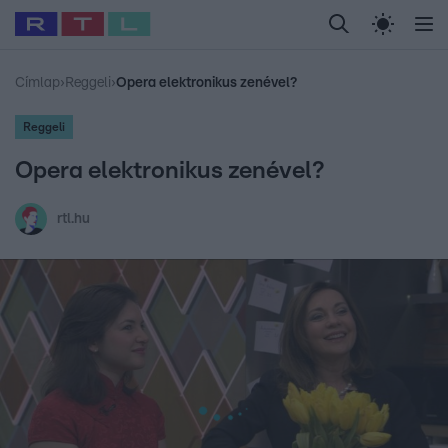
Legfrissebb
RTL Híradó
Fókusz
Sztárhírek
Randi
Celeb vagyok, me
#
Babits Marcella
#
Szellő István
#
Most Wanted
#
Gallusz Niko
Címlap
›
Reggeli
›
Opera elektronikus zenével?
Reggeli
Opera elektronikus zenével?
rtl.hu