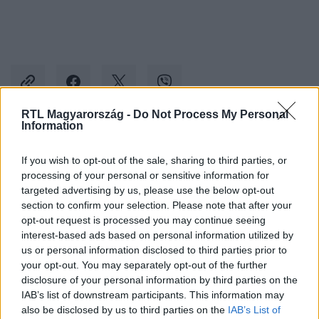
RTL Magyarország -
Do Not Process My Personal
Information
Kövess minket, és értesülj a friss hírekről a
If you wish to opt-out of the sale, sharing to third parties, or
Facebookon is!
processing of your personal or sensitive information for
targeted advertising by us, please use the below opt-out
Követem
section to confirm your selection. Please note that after your
opt-out request is processed you may continue seeing
interest-based ads based on personal information utilized by
us or personal information disclosed to third parties prior to
your opt-out. You may separately opt-out of the further
disclosure of your personal information by third parties on the
IAB’s list of downstream participants. This information may
#
REGGELI
#
PELLER ANNA
#
LUKÁCS MIKI
also be disclosed by us to third parties on the
IAB’s List of