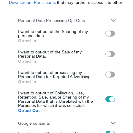
Downstream Participants
that may further disclose it to other
#
OPERA
#
ELEKTRONIKUS ZENE
#
ANYA-LÁNYA
third parties.
Please note that this website/app uses one or more Google
Personal Data Processing Opt Outs
services and may gather and store information including but
not limited to your visit or usage behaviour. You may click to
I want to opt-out of the Sharing of my
personal data.
grant or deny consent to Google and its third-party tags to
Opted In
use your data for below specified purposes in below Google
consent section.
I want to opt-out of the Sale of my
Népszerű
Personal Data.
Opted In
I want to opt-out of processing my
Personal Data for Targeted Advertising.
Opted In
I want to opt-out of Collection, Use,
Retention, Sale, and/or Sharing of my
Personal Data that Is Unrelated with the
Purposes for which it was collected.
Opted Out
Google consents