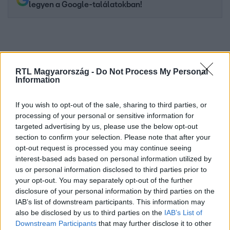
legyen a Google-találatokban!
RTL Magyarország -
Do Not Process My Personal
Information
If you wish to opt-out of the sale, sharing to third parties, or
processing of your personal or sensitive information for
targeted advertising by us, please use the below opt-out
section to confirm your selection. Please note that after your
Kövess minket, és értesülj a friss hírekről a
opt-out request is processed you may continue seeing
Facebookon is!
interest-based ads based on personal information utilized by
us or personal information disclosed to third parties prior to
Követem
your opt-out. You may separately opt-out of the further
disclosure of your personal information by third parties on the
IAB’s list of downstream participants. This information may
also be disclosed by us to third parties on the
IAB’s List of
Downstream Participants
that may further disclose it to other