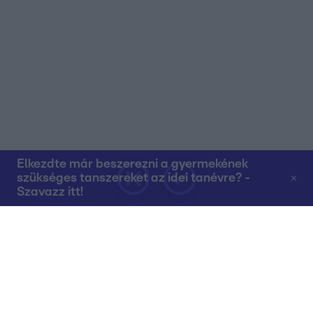
Elkezdte már beszerezni a gyermekének
szükséges tanszereket az idei tanévre? -
Szavazz itt!