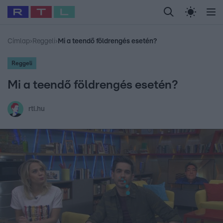
Legfrissebb
RTL Híradó
Fókusz
Sztárhírek
Randi
Celeb vagyok, me
#
Babits Marcella
#
Szellő István
#
Most Wanted
#
Gallusz Niko
Címlap
›
Reggeli
›
Mi a teendő földrengés esetén?
Reggeli
Mi a teendő földrengés esetén?
rtl.hu