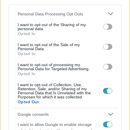
third parties.
#
REGGELI
#
KISS RAMI
#
FEHÉR TIBI
Please note that this website/app uses one or more Google
Personal Data Processing Opt Outs
services and may gather and store information including but
#
FÖLDRENGÉS
#
ALASZKA
not limited to your visit or usage behaviour. You may click to
I want to opt-out of the Sharing of my
personal data.
grant or deny consent to Google and its third-party tags to
Opted In
use your data for below specified purposes in below Google
consent section.
I want to opt-out of the Sale of my
Personal Data.
Opted In
I want to opt-out of processing my
Personal Data for Targeted Advertising.
Népszerű
Opted In
I want to opt-out of Collection, Use,
Retention, Sale, and/or Sharing of my
Personal Data that Is Unrelated with the
Purposes for which it was collected.
Opted Out
Google consents
I want to allow Google to enable storage