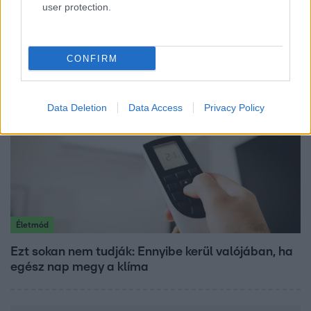
user protection.
„Attól féltem, nem fogja túlélni” – megrázó
vallomást tett Nyári Dia a kislánya műtétjéről
CONFIRM
Data Deletion
Data Access
Privacy Policy
Életmód
Ezt sokan nem tudják: Ennyibe kerül valójában, ha
egész nap megy a klíma