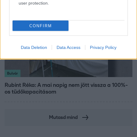
user protection.
CONFIRM
Data Deletion
Data Access
Privacy Policy
Bulvár
Rubint Réka: A mai napig nem jött vissza a 100%-
os tüdőkapacitásom
Mutasd mind