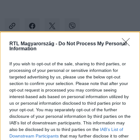
RTL Magyarország -
Do Not Process My Personal
Information
Kövess minket, és értesülj a friss hírekről a
Facebookon is!
If you wish to opt-out of the sale, sharing to third parties, or
processing of your personal or sensitive information for
targeted advertising by us, please use the below opt-out
Követem
section to confirm your selection. Please note that after your
opt-out request is processed you may continue seeing
interest-based ads based on personal information utilized by
us or personal information disclosed to third parties prior to
your opt-out. You may separately opt-out of the further
disclosure of your personal information by third parties on the
#
REGGELI
#
PELLER ANNA
#
GARAMI GÁBOR
IAB’s list of downstream participants. This information may
also be disclosed by us to third parties on the
IAB’s List of
#
KARÁCSONY
#
KARÁCSONYFA
#
FENYŐ
Downstream Participants
that may further disclose it to other