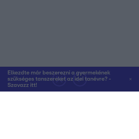
Elkezdte már beszerezni a gyermekének
szükséges tanszereket az idei tanévre? -
Szavazz itt!