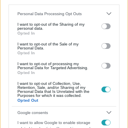
third parties.
#
VÁLASZTÁS
Please note that this website/app uses one or more Google
Personal Data Processing Opt Outs
services and may gather and store information including but
not limited to your visit or usage behaviour. You may click to
I want to opt-out of the Sharing of my
personal data.
grant or deny consent to Google and its third-party tags to
Opted In
use your data for below specified purposes in below Google
consent section.
I want to opt-out of the Sale of my
Personal Data.
Népszerű
Opted In
I want to opt-out of processing my
Personal Data for Targeted Advertising.
Opted In
I want to opt-out of Collection, Use,
Retention, Sale, and/or Sharing of my
Personal Data that Is Unrelated with the
Purposes for which it was collected.
Opted Out
Google consents
I want to allow Google to enable storage