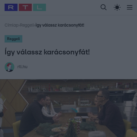
Legfrissebb
RTL Híradó
Fókusz
Sztárhírek
Randi
Celeb vagyok, me
#
Babits Marcella
#
Szellő István
#
Most Wanted
#
Gallusz Niko
Címlap
›
Reggeli
›
Így válassz karácsonyfát!
Reggeli
Így válassz karácsonyfát!
rtl.hu