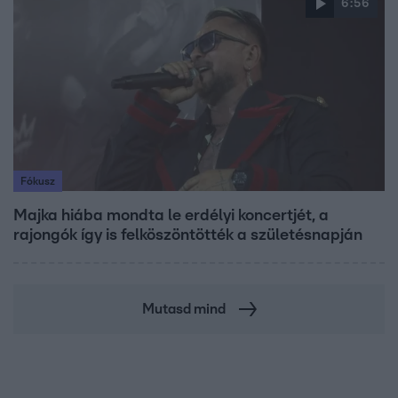
6:56
Fókusz
Majka hiába mondta le erdélyi koncertjét, a
rajongók így is felköszöntötték a születésnapján
Mutasd mind