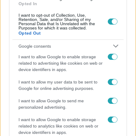
Opted In
I want to opt-out of Collection, Use,
Retention, Sale, and/or Sharing of my
Personal Data that Is Unrelated with the
Purposes for which it was collected.
Népszerű
Opted Out
Google consents
I want to allow Google to enable storage
17:24
related to advertising like cookies on web or
device identifiers in apps.
I want to allow my user data to be sent to
Google for online advertising purposes.
I want to allow Google to send me
personalized advertising.
I want to allow Google to enable storage
Reggeli
related to analytics like cookies on web or
„Ha olyan ember keresne meg, akkor sem
device identifiers in apps.