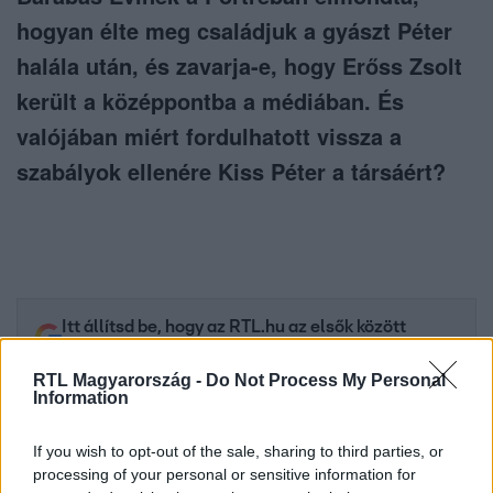
hogyan élte meg családjuk a gyászt Péter
halála után, és zavarja-e, hogy Erőss Zsolt
került a középpontba a médiában. És
valójában miért fordulhatott vissza a
szabályok ellenére Kiss Péter a társáért?
Itt állítsd be, hogy az RTL.hu az elsők között
legyen a Google-találatokban!
RTL Magyarország -
Do Not Process My Personal
Information
If you wish to opt-out of the sale, sharing to third parties, or
processing of your personal or sensitive information for