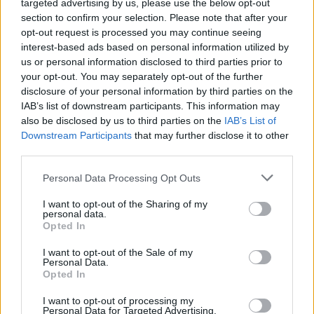
targeted advertising by us, please use the below opt-out
section to confirm your selection. Please note that after your
opt-out request is processed you may continue seeing
interest-based ads based on personal information utilized by
us or personal information disclosed to third parties prior to
your opt-out. You may separately opt-out of the further
Kövess minket, és értesülj a friss hírekről a
disclosure of your personal information by third parties on the
IAB’s list of downstream participants. This information may
Facebookon is!
also be disclosed by us to third parties on the
IAB’s List of
Downstream Participants
that may further disclose it to other
Követem
third parties.
Please note that this website/app uses one or more Google
Personal Data Processing Opt Outs
services and may gather and store information including but
not limited to your visit or usage behaviour. You may click to
I want to opt-out of the Sharing of my
personal data.
grant or deny consent to Google and its third-party tags to
Opted In
use your data for below specified purposes in below Google
#
PORTRÉ
#
VIDEÓ
#
EXPEDÍCIÓ
#
HEGYMÁSZÁS
consent section.
I want to opt-out of the Sale of my
Personal Data.
#
ERŐSS ZSOLT
#
KISS PÉTER
Opted In
I want to opt-out of processing my
Personal Data for Targeted Advertising.