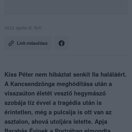
2023. április 12. 19:11
Link másolása
Kiss Péter nem hibáztat senkit fia haláláért.
A Kancsendzönga meghódítása után a
visszaúton életét vesztő hegymászó
szobája tíz évvel a tragédia után is
érintetlen, még a pulcsija is ott van az
asztalon, ahová utoljára letette. Apja
Barabás Évinek a Portréban elmondta,