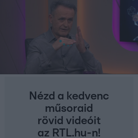
Nézd a kedvenc
műsoraid
rövid videóit
az RTL.hu-n!