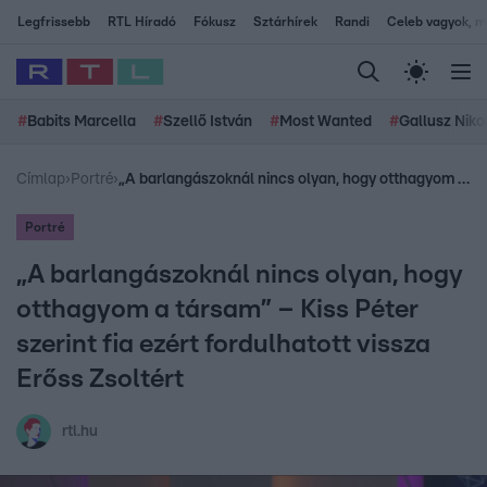
Legfrissebb
RTL Híradó
Fókusz
Sztárhírek
Randi
Celeb vagyok, me
#
Babits Marcella
#
Szellő István
#
Most Wanted
#
Gallusz Niko
Címlap
›
Portré
›
„A barlangászoknál nincs olyan, hogy otthagyom a társam” – Kiss Péter szerint fia ezért fordulhatott vissza Erőss Zsoltért
Portré
„A barlangászoknál nincs olyan, hogy
otthagyom a társam” – Kiss Péter
szerint fia ezért fordulhatott vissza
Erőss Zsoltért
rtl.hu