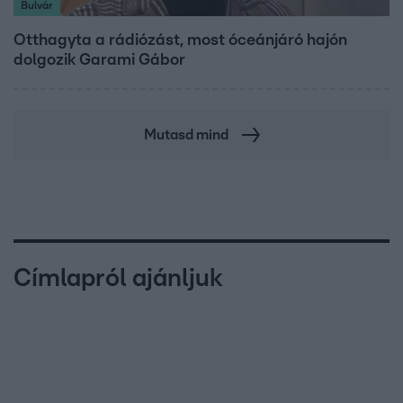
Bulvár
Otthagyta a rádiózást, most óceánjáró hajón
dolgozik Garami Gábor
Mutasd mind
Címlapról ajánljuk