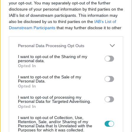
your opt-out. You may separately opt-out of the further
disclosure of your personal information by third parties on the
IAB’s list of downstream participants. This information may
also be disclosed by us to third parties on the
IAB’s List of
Downstream Participants
that may further disclose it to other
third parties.
#
PORTRÉ
#
BARABÁS ÉVA
#
KULTÚRA
Please note that this website/app uses one or more Google
Personal Data Processing Opt Outs
#
MATZON ÁKOS
#
FESTÉSZET
#
MŰVÉSZET
services and may gather and store information including but
not limited to your visit or usage behaviour. You may click to
I want to opt-out of the Sharing of my
#
MUNKÁCSY MIHÁLY-DÍJ
personal data.
grant or deny consent to Google and its third-party tags to
Opted In
use your data for below specified purposes in below Google
consent section.
I want to opt-out of the Sale of my
Personal Data.
Opted In
I want to opt-out of processing my
Personal Data for Targeted Advertising.
Opted In
Népszerű
I want to opt-out of Collection, Use,
Retention, Sale, and/or Sharing of my
Personal Data that Is Unrelated with the
Purposes for which it was collected.