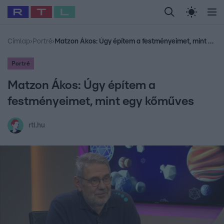
Legfrissebb
RTL Híradó
Fókusz
Sztárhírek
Randi
Celeb vagyok, me
#
Babits Marcella
#
Szellő István
#
Most Wanted
#
Gallusz Niko
Címlap
›
Portré
›
Matzon Ákos: Úgy építem a festményeimet, mint egy kőműves
Portré
Matzon Ákos: Úgy építem a
festményeimet, mint egy kőműves
rtl.hu