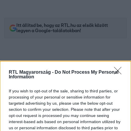
Itt állítsd be, hogy az RTL.hu az elsők között
legyen a Google-találatokban!
RTL Magyarország -
Do Not Process My Personal
Information
If you wish to opt-out of the sale, sharing to third parties, or
processing of your personal or sensitive information for
targeted advertising by us, please use the below opt-out
Kövess minket, és értesülj a friss hírekről a
section to confirm your selection. Please note that after your
Facebookon is!
opt-out request is processed you may continue seeing
interest-based ads based on personal information utilized by
us or personal information disclosed to third parties prior to
Követem