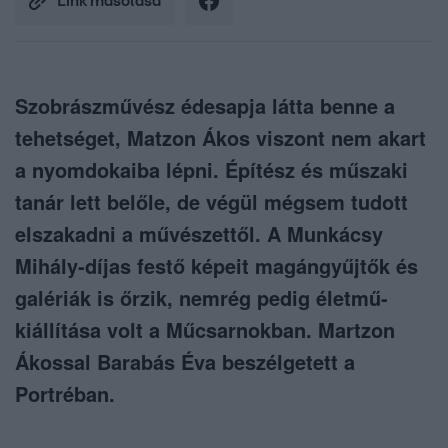
Link másolása
Szobrászművész édesapja látta benne a
tehetséget, Matzon Ákos viszont nem akart
a nyomdokaiba lépni. Építész és műszaki
tanár lett belőle, de végül mégsem tudott
elszakadni a művészettől. A Munkácsy
Mihály-díjas festő képeit magángyűjtők és
galériák is őrzik, nemrég pedig életmű-
kiállítása volt a Műcsarnokban. Martzon
Ákossal Barabás Éva beszélgetett a
Portréban.