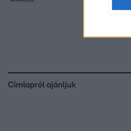
#
PANTALLÓS
Címlapról ajánljuk