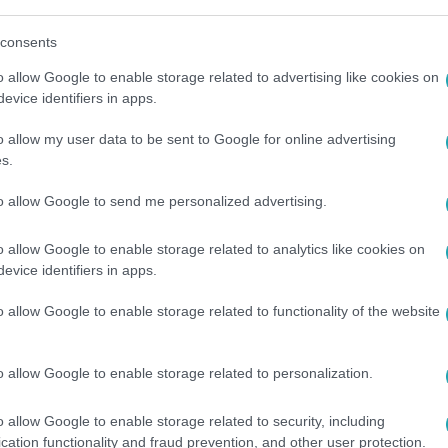
remiumon
!
consents
o allow Google to enable storage related to advertising like cookies on
evice identifiers in apps.
o allow my user data to be sent to Google for online advertising
között legyen a Google-találatokban!
s.
to allow Google to send me personalized advertising.
o allow Google to enable storage related to analytics like cookies on
evice identifiers in apps.
o allow Google to enable storage related to functionality of the website
o allow Google to enable storage related to personalization.
#
GUBA ANTAL
#
ÁRPA ATTILA
#
GUBA ENIKŐ
#
DOBÓ KATA
o allow Google to enable storage related to security, including
cation functionality and fraud prevention, and other user protection.