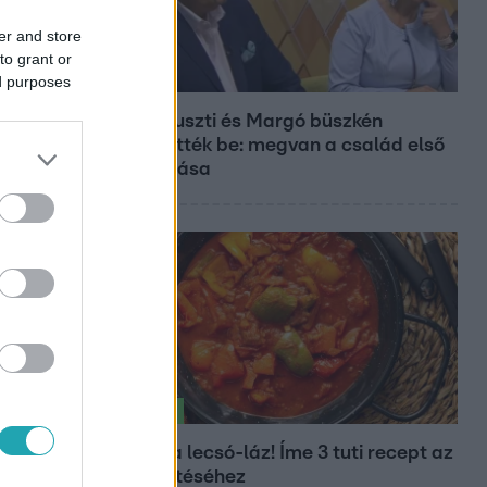
er and store
to grant or
ed purposes
Bulvár
Bódi Guszti és Margó büszkén
jelentették be: megvan a család első
diplomása
Életmód
Kitört a lecsó-láz! Íme 3 tuti recept az
elkészítéséhez