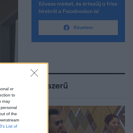
Kövess minket, és értesülj a friss
hírekről a Facebookon is!
Követem
Népszerű
sonal or
ection to
ou may
 personal
out of the
 downstream
B’s List of