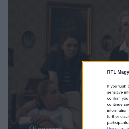
RTL Magy
If you wish 
sensitive in
confirm you
continue se
information 
further disc
participants
Downstream 