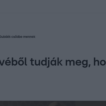
kolett
#
Időjárás
#
RTL műsor
#
Víz
#
Magyar Péter
#
Csillagjeg
gy Gubáék csődbe mennek
tévéből tudják meg, 