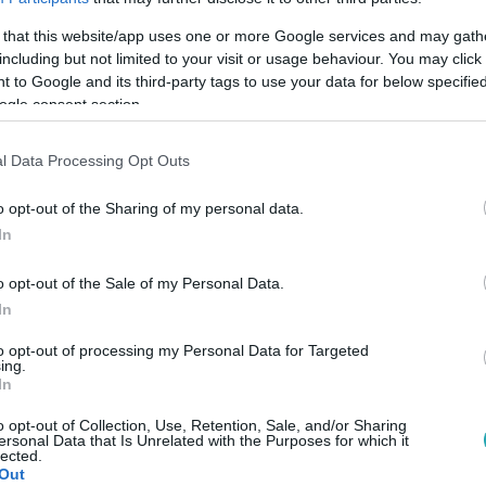
 that this website/app uses one or more Google services and may gath
including but not limited to your visit or usage behaviour. You may click 
 to Google and its third-party tags to use your data for below specifi
ogle consent section.
Link másolása
l Data Processing Opt Outs
o opt-out of the Sharing of my personal data.
főzőjüket is elveszítik, amikor a Guba
In
jában, Pantallóson a hírről mindenki a
o opt-out of the Sale of my Personal Data.
tett kézzel a történteket. Január 2-án
In
lád sorsa.
to opt-out of processing my Personal Data for Targeted
ing.
In
o opt-out of Collection, Use, Retention, Sale, and/or Sharing
ersonal Data that Is Unrelated with the Purposes for which it
lected.
Out
ok vígjáték sorozatot Árpa Attila és Dobó