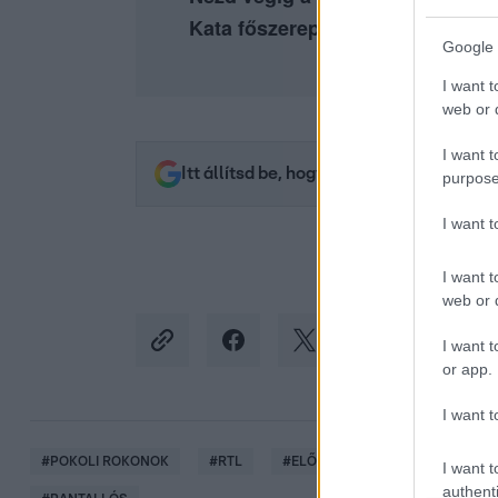
Kata főszereplésével az
RTL+ P
Google 
I want t
web or d
I want t
Itt állítsd be, hogy az RTL.hu az elsők 
purpose
I want 
I want t
web or d
I want t
or app.
I want t
#
POKOLI ROKONOK
#
RTL
#
ELŐZETESEK
#
VIDEÓ
I want t
authenti