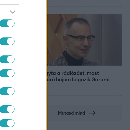
Bulvár
Otthagyta a rádiózást, most
óceánjáró hajón dolgozik Garami
Gábor
Mutasd mind