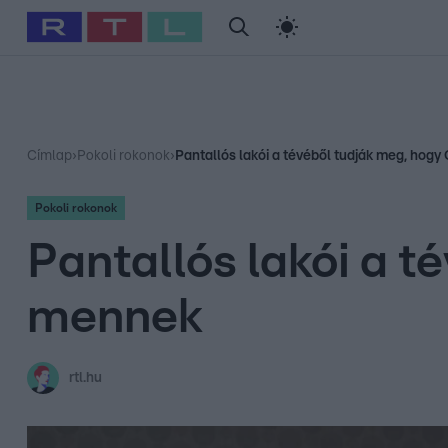
#
Babits Marcella
#
Szellő István
#
Most Wanted
#
Gallusz Ni
Címlap
›
Pokoli rokonok
›
Pantallós lakói a tévéből tudják meg, ho
Pokoli rokonok
Pantallós lakói a 
mennek
rtl.hu