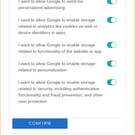
I want to allow Google to send me
personalized advertising.
I want to allow Google to enable storage
related to analytics like cookies on web or
device identifiers in apps.
I want to allow Google to enable storage
related to functionality of the website or app.
I want to allow Google to enable storage
related to personalization.
Bulvár
I want to allow Google to enable storage
Bódi Guszti és Margó büszkén jelentették be:
related to security, including authentication
megvan a család első diplomása
functionality and fraud prevention, and other
user protection.
CONFIRM