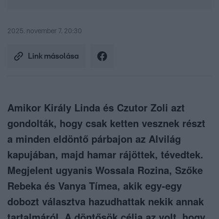
2025. november 7. 20:30
Link másolása
Amikor Király Linda és Czutor Zoli azt
gondolták, hogy csak ketten vesznek részt
a minden eldöntő párbajon az Alvilág
kapujában, majd hamar rájöttek, tévedtek.
Megjelent ugyanis Wossala Rozina, Szőke
Rebeka és Vanya Tímea, akik egy-egy
dobozt választva hazudhattak nekik annak
tartalmáról. A döntősök célja az volt, hogy