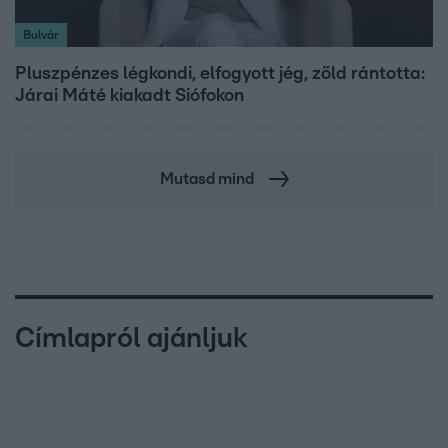
Bulvár
Pluszpénzes légkondi, elfogyott jég, zöld rántotta:
Járai Máté kiakadt Siófokon
Mutasd mind
Címlapról ajánljuk