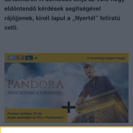
eldöntendő kérdések segítségével
rájöjjenek, kinél lapul a „Nyertél” feliratú
cetli.
Nézd a Pandorát az RTL-en vagy streameld az RTL+ Premiumon!