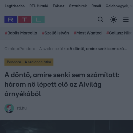
Legfrissebb
RTL Híradó
Fókusz
Sztárhírek
Randi
Celeb vagyok, me
#
Babits Marcella
#
Szellő István
#
Most Wanted
#
Gallusz Niko
Címlap
›
Pandora - A szelence átka
›
A döntő, amire senki sem számított: három nő lépett elő az Alvilág árnyékából
Pandora - A szelence átka
A döntő, amire senki sem számított:
három nő lépett elő az Alvilág
árnyékából
rtl.hu