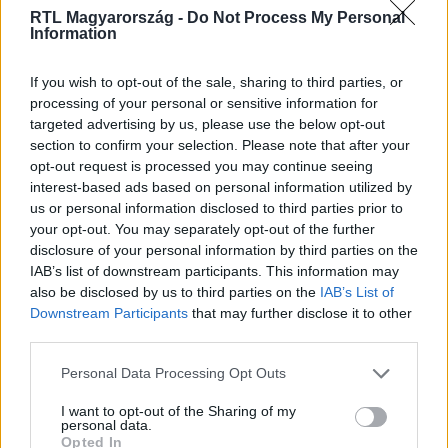
RTL Magyarország -
Do Not Process My Personal
Information
If you wish to opt-out of the sale, sharing to third parties, or
Itt állítsd be, hogy az RTL.hu az elsők között
legyen a Google-találatokban!
processing of your personal or sensitive information for
targeted advertising by us, please use the below opt-out
section to confirm your selection. Please note that after your
opt-out request is processed you may continue seeing
interest-based ads based on personal information utilized by
us or personal information disclosed to third parties prior to
your opt-out. You may separately opt-out of the further
disclosure of your personal information by third parties on the
IAB’s list of downstream participants. This information may
also be disclosed by us to third parties on the
IAB’s List of
Downstream Participants
that may further disclose it to other
third parties.
Kövess minket, és értesülj a friss hírekről a
Please note that this website/app uses one or more Google
Personal Data Processing Opt Outs
Facebookon is!
services and may gather and store information including but
not limited to your visit or usage behaviour. You may click to
I want to opt-out of the Sharing of my
personal data.
grant or deny consent to Google and its third-party tags to
Követem
Opted In