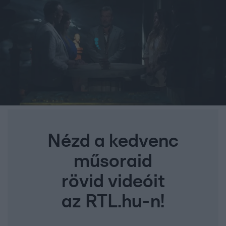
Nézd a kedvenc
műsoraid
rövid videóit
az RTL.hu-n!