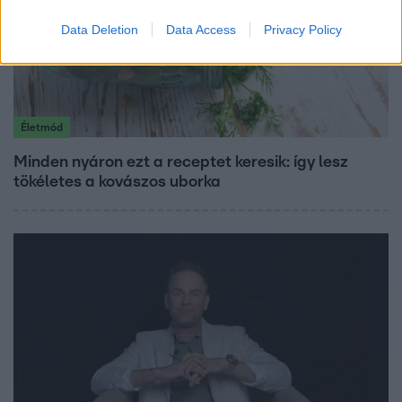
Data Deletion
Data Access
Privacy Policy
Életmód
Minden nyáron ezt a receptet keresik: így lesz
tökéletes a kovászos uborka