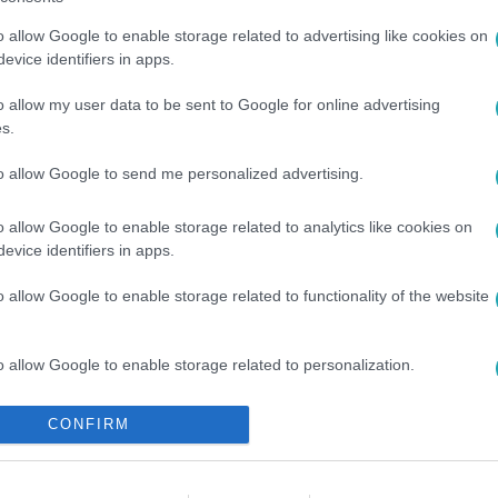
o allow Google to enable storage related to advertising like cookies on
evice identifiers in apps.
o allow my user data to be sent to Google for online advertising
s.
to allow Google to send me personalized advertising.
ORVOS
#
DOKTOR
#
ROSSZ HÍR
#
TÚLADAGOLÁS
#
DROG
o allow Google to enable storage related to analytics like cookies on
evice identifiers in apps.
o allow Google to enable storage related to functionality of the website
o allow Google to enable storage related to personalization.
o allow Google to enable storage related to security, including
CONFIRM
cation functionality and fraud prevention, and other user protection.