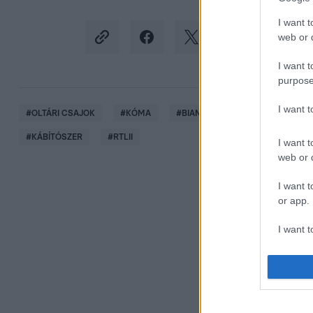
I want t
web or d
I want t
purpose
I want 
#
OLTÁRI CSAJOK
#
KÓMA
#
BIANKA
#
KÓRHÁZ
#
#
KÁBÍTÓSZER
#
RTLII
I want t
web or d
I want t
or app.
I want t
I want t
authenti