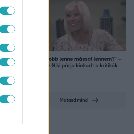
Bulvár
„Most jobb lenne mással lennem?” –
Gallusz Niki párja kiakadt a kritikák
miatt
Mutasd mind