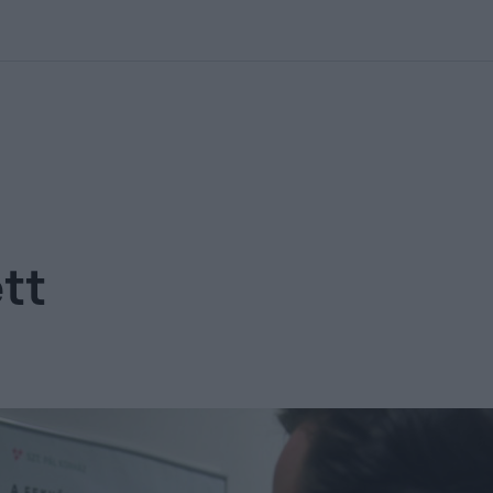
kolett
#
Időjárás
#
RTL műsor
#
Víz
#
Magyar Péter
#
Csillagjeg
tt