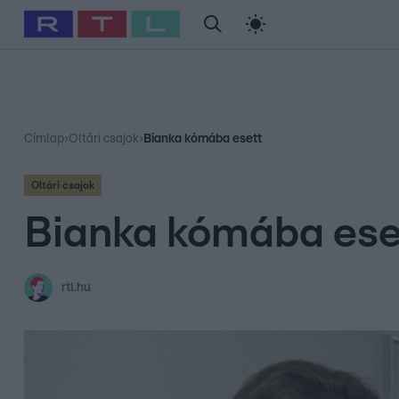
#
Babits Marcella
#
Szellő István
#
Most Wanted
#
Gallusz Ni
Címlap
›
Oltári csajok
›
Bianka kómába esett
Oltári csajok
Bianka kómába ese
rtl.hu