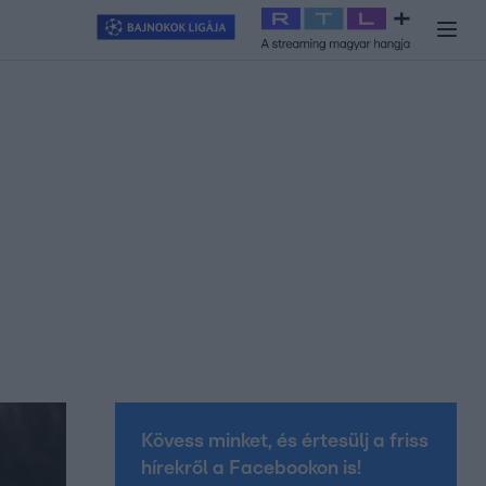
y
#
RTL+
#
Exek csatája 2026
#
Celeb vagyok, ments ki innen
#
H
Kövess minket, és értesülj a friss
hírekről a Facebookon is!