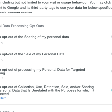
including but not limited to your visit or usage behaviour. You may click 
 to Google and its third-party tags to use your data for below specifi
ogle consent section.
Link másolása
l Data Processing Opt Outs
o opt-out of the Sharing of my personal data.
rházba szállították az eszméletlen Biankát.
In
 beszélhessen az orvosokkal, és kiderítse,
o opt-out of the Sale of my Personal Data.
zonban nem sok jó hírrel tudtak szolgálni...
In
to opt-out of processing my Personal Data for Targeted
ing.
In
o opt-out of Collection, Use, Retention, Sale, and/or Sharing
között legyen a Google-találatokban!
ersonal Data that Is Unrelated with the Purposes for which it
lected.
Out
consents