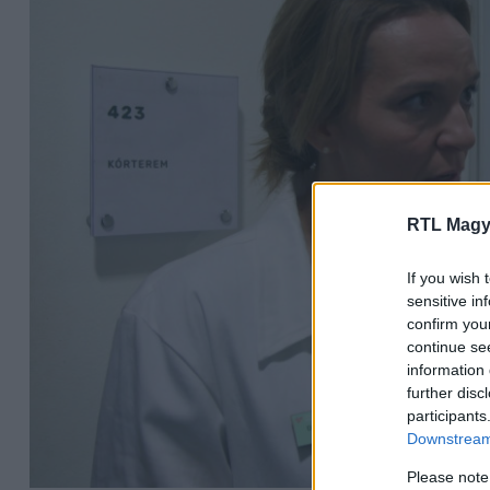
RTL Magy
If you wish 
sensitive in
confirm you
continue se
information 
further disc
participants
Downstream 
Please note