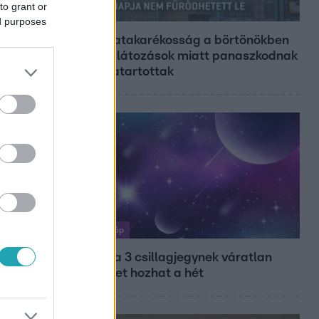
to grant or
Híradó
ed purposes
Energiatakarékosság a börtönökben
is – korlátozások miatt panaszkodnak
a fogvatartottak
Horoszkóp
Ennek a 3 csillagjegynek váratlan
sikereket hozhat a hét