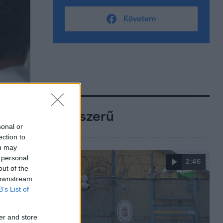
Követem
Népszerű
sonal or
ection to
ou may
 personal
2:46
out of the
 downstream
B’s List of
er and store